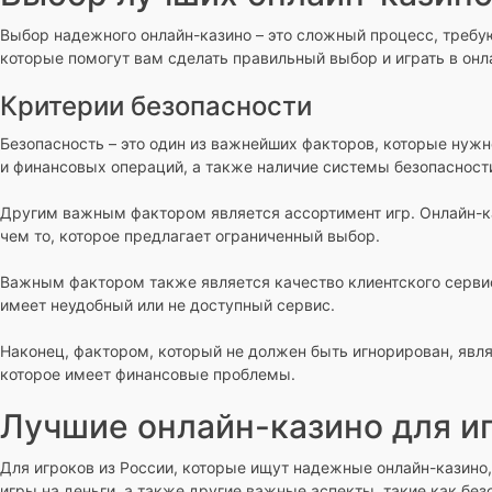
Выбор надежного онлайн-казино – это сложный процесс, требу
которые помогут вам сделать правильный выбор и играть в онл
Критерии безопасности
Безопасность – это один из важнейших факторов, которые нужн
и финансовых операций, а также наличие системы безопасности
Другим важным фактором является ассортимент игр. Онлайн-ка
чем то, которое предлагает ограниченный выбор.
Важным фактором также является качество клиентского сервиса
имеет неудобный или не доступный сервис.
Наконец, фактором, который не должен быть игнорирован, явля
которое имеет финансовые проблемы.
Лучшие онлайн-казино для иг
Для игроков из России, которые ищут надежные онлайн-казино,
игры на деньги, а также другие важные аспекты, такие как без