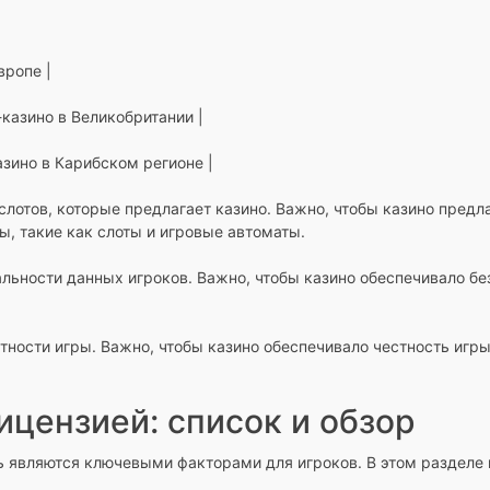
вропе |
-казино в Великобритании |
азино в Карибском регионе |
лотов, которые предлагает казино. Важно, чтобы казино предл
ы, такие как слоты и игровые автоматы.
льности данных игроков. Важно, чтобы казино обеспечивало бе
тности игры. Важно, чтобы казино обеспечивало честность игр
цензией: список и обзор
сть являются ключевыми факторами для игроков. В этом раздел