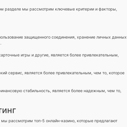
том разделе мы рассмотрим ключевые критерии и факторы,
спользование защищенного соединения, хранение личных данных
.
карточные игры и другие, является более привлекательным,
ий сервис, является более привлекательным, чем то, которое
финансовую стабильность, является более надежным, чем то,
тинг
е мы рассмотрим топ-5 онлайн-казино, которые предлагают