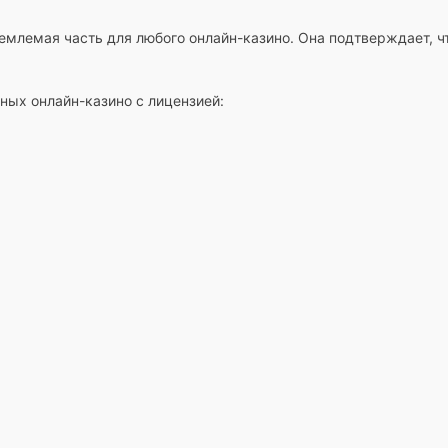
ъемлемая часть для любого онлайн-казино. Она подтверждает, ч
ых онлайн-казино с лицензией: