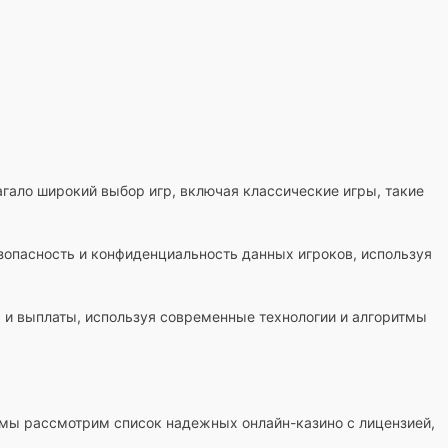
агало широкий выбор игр, включая классические игры, такие
зопасность и конфиденциальность данных игроков, используя
ы и выплаты, используя современные технологии и алгоритмы
е мы рассмотрим список надежных онлайн-казино с лицензией,