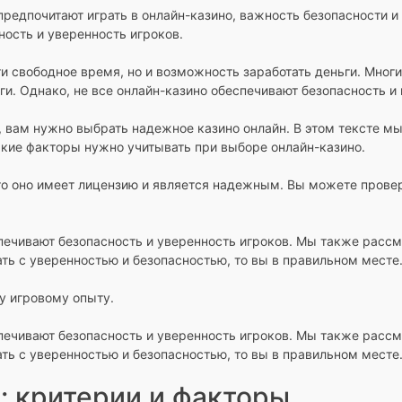
предпочитают играть в онлайн-казино, важность безопасности и
ность и уверенность игроков.
и свободное время, но и возможность заработать деньги. Многи
ги. Однако, не все онлайн-казино обеспечивают безопасность и
, вам нужно выбрать надежное казино онлайн. В этом тексте м
акие факторы нужно учитывать при выборе онлайн-казино.
то оно имеет лицензию и является надежным. Вы можете провер
спечивают безопасность и уверенность игроков. Мы также расс
ать с уверенностью и безопасностью, то вы в правильном месте
у игровому опыту.
спечивают безопасность и уверенность игроков. Мы также расс
ать с уверенностью и безопасностью, то вы в правильном месте
: критерии и факторы