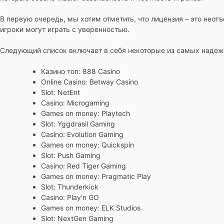
В первую очередь, мы хотим отметить, что лицензия – это неот
игроки могут играть с уверенностью.
Следующий список включает в себя некоторые из самых надежн
Казино топ: 888 Casino
Online Casino: Betway Casino
Slot: NetEnt
Casino: Microgaming
Games on money: Playtech
Slot: Yggdrasil Gaming
Casino: Evolution Gaming
Games on money: Quickspin
Slot: Push Gaming
Casino: Red Tiger Gaming
Games on money: Pragmatic Play
Slot: Thunderkick
Casino: Play’n GO
Games on money: ELK Studios
Slot: NextGen Gaming