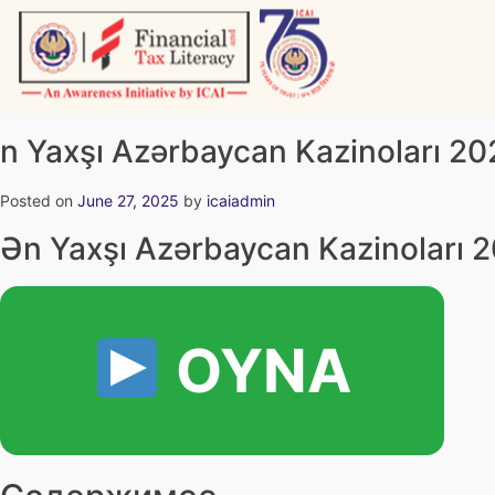
Skip
to
content
Vitiyagyan – ICAI [PWNED]
An ICAI Initiative
n Yaxşı Azərbaycan Kazinoları 20
Posted on
June 27, 2025
by
icaiadmin
Ən Yaxşı Azərbaycan Kazinoları 2
OYNA