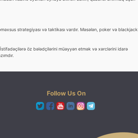
ünəməxsus strategiyası və taktikası vardır. Məsələn, poker və blackjack
İstifadəçilərə öz bələdçilərini müəyyən etmək və xərclərini idarə
azımdır.
Follow Us On