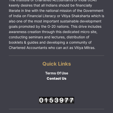
keenly desires that all Indians should be financially
literate in line with the national mission of the Government
of India on Financial Literacy or Vitiya Shaksharta which is
also one of the most important sustainable development
goals promoted by the G-20 nations. This drive includes
awareness creation through this dedicated micro site,
conducting seminars and lectures, distribution of
booklets & guides and developing a community of
Chartered Accountants who can act as Vitiya Mitras.
Quick Links
Terms Of Use
Contact Us