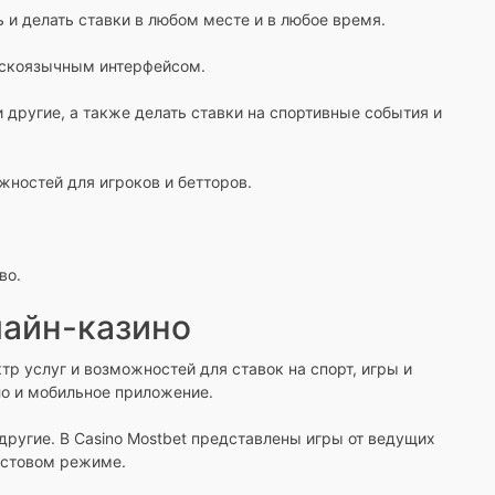
 и делать ставки в любом месте и в любое время.
усскоязычным интерфейсом.
и другие, а также делать ставки на спортивные события и
жностей для игроков и бетторов.
во.
лайн-казино
тр услуг и возможностей для ставок на спорт, игры и
ло и мобильное приложение.
и другие. В Casino Mostbet представлены игры от ведущих
тестовом режиме.