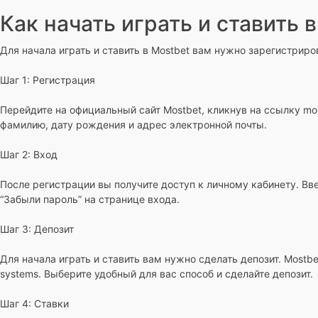
Как начать играть и ставить 
Для начала играть и ставить в Mostbet вам нужно зарегистриро
Шаг 1: Регистрация
Перейдите на официальный сайт Mostbet, кликнув на ссылку mo
фамилию, дату рождения и адрес электронной почты.
Шаг 2: Вход
После регистрации вы получите доступ к личному кабинету. Вве
“Забыли пароль” на странице входа.
Шаг 3: Депозит
Для начала играть и ставить вам нужно сделать депозит. Mostb
systems. Выберите удобный для вас способ и сделайте депозит.
Шаг 4: Ставки