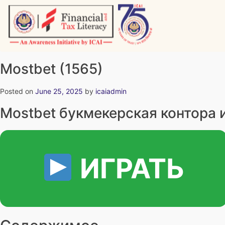
Skip
to
content
Vitiyagyan – ICAI [PWNED]
An ICAI Initiative
Mostbet (1565)
Posted on
June 25, 2025
by
icaiadmin
Mostbet букмекерская контора 
ИГРАТЬ