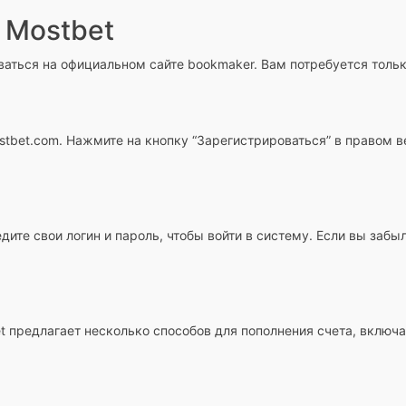
в Mostbet
ваться на официальном сайте bookmaker. Вам потребуется только
stbet.com. Нажмите на кнопку “Зарегистрироваться” в правом в
дите свои логин и пароль, чтобы войти в систему. Если вы забы
et предлагает несколько способов для пополнения счета, включ