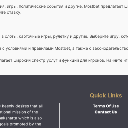
ия, игры, политические события и другие. Mostbet предлагает 
йте ставку.
в слоты, карточные игры, рулетку и другие. Выберите игру, кот
ы с условиями и правилами Mostbet, а также с законодательств
агает широкий спектр услуг и функций для игроков. Начните игр
Quick Links
 keenly desires that all
Terms Of Use
ational mission of the
Contact Us
haksharta which is also
goals promoted by the