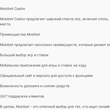
Mostbet Casino
Mostbet Casino предлагает широкий спектр игр, включая слоты,
места.
Преимущества Mostbet
Mostbet предлагает несколько преимуществ, которые делают е
Большой выбор игр и ставок
Мобильное приложение для игры и ставок на ходу
Официальный сайт и зеркало для доступа к функциям
Возможность депозита и снятия средств
24/7 поддержка клиентов
В целом, Mostbet – это отличный выбор для тех, кто ищет онла