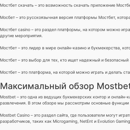
Мостбет скачать – это возможность скачать приложение Мостбет
Мосбет – это русскоязычная версия платформы Мостбет, котора
Мостбет casino – это раздел платформы, на котором можно игра
другие мероприятия.
Мостбет – это лидер в мире онлайн-казино и букмекерства, ко
Мостбет – это выбор для тех, кто ищет надежный и безопасный с
Мостбет – это платформа, на которой можно играть и делать ст
Максимальный обзор Mostbet
Mostbet – это одна из ведущих букмекерских контор и онлайн-к
развлечения. В этом обзоре мы рассмотрим основные функции 
Mostbet Casino – это раздел сайта, где пользователи могут игр
разработчиков, таких как Microgaming, NetEnt и Evolution Gami