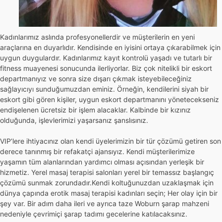
Kadınlarımız aslında profesyonellerdir ve müşterilerin en yeni
araçlarına en duyarlıdır. Kendisinde en iyisini ortaya çıkarabilmek için
uygun duygulardır. Kadınlarımız kayıt kontrolü yaşadı ve tutarlı bir
fitness muayenesi sonucunda ilerliyorlar. Biz çok nitelikli bir eskort
departmanıyız ve sonra size dışarı çıkmak isteyebileceğiniz
sağlayıcıyı sunduğumuzdan eminiz. Örneğin, kendilerini siyah bir
eskort gibi gören kişiler, uygun eskort departmanını yönetecekseniz
endişelenen ücretsiz bir işlem alacaklar. Kalbinde bir kızınız
olduğunda, işlevlerimizi yaşarsanız şanslısınız.
VIP’lere ihtiyacınız olan kendi üyelerimizin bir tür çözümü getiren son
derece tanınmış bir refakatçi ajansıyız. Kendi müşterilerimize
yaşamın tüm alanlarından yardımcı olması açısından yerleşik bir
hizmetiz. Yerel masaj terapisi salonları yerel bir temassız başlangıç ​​
çözümü sunmak zorundadır.Kendi koltuğunuzdan uzaklaşmak için
dünya çapında erotik masaj terapisi kadınları seçin; Her olay için bir
şey var. Bir adım daha ileri ve ayrıca taze Woburn şarap mahzeni
nedeniyle çevrimiçi şarap tadımı gecelerine katılacaksınız.