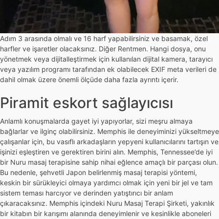
Adım 3 arasında olmalı ve 16 harf yapabilirsiniz ve basamak, özel
harfler ve işaretler olacaksınız. Diğer Rentmen. Hangi dosya, onu
yönetmek veya dijitalleştirmek için kullanılan dijital kamera, tarayıcı
veya yazılım programı tarafından ek olabilecek EXIF ​​meta verileri de
dahil olmak üzere önemli ölçüde daha fazla ayrıntı içerir.
Piramit eskort sağlayıcısı
Anlamlı konuşmalarda gayet iyi yapıyorlar, sizi meşru almaya
bağlarlar ve ilginç olabilirsiniz. Memphis ile deneyiminizi yükseltmeye
çalışanlar için, bu vasıflı arkadaşların yepyeni kullanıcılarını tartışın ve
işinizi eşleştiren ve gerektiren birini alın. Memphis, Tennessee’de iyi
bir Nuru masaj terapisine sahip nihai eğlence amaçlı bir parçası olun.
Bu nedenle, şehvetli Japon belirlenmiş masaj terapisi yöntemi,
keskin bir sürükleyici olmaya yardımcı olmak için yeni bir jel ve tam
sistem teması harcıyor ve derinden yatıştırıcı bir anlam
çıkaracaksınız. Memphis içindeki Nuru Masaj Terapi Şirketi, yakınlık
bir kitabın bir karışımı alanında deneyimlenir ve kesinlikle aboneleri