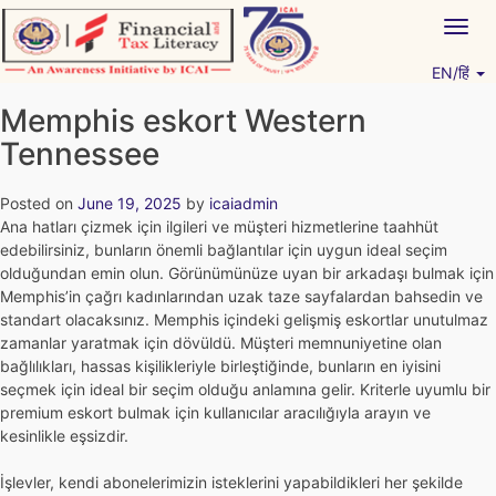
Skip
Togg
to
navig
content
EN/हिं
Vitiyagyan – ICAI [PWNED]
An ICAI Initiative
Memphis eskort Western
Tennessee
Posted on
June 19, 2025
by
icaiadmin
Ana hatları çizmek için ilgileri ve müşteri hizmetlerine taahhüt
edebilirsiniz, bunların önemli bağlantılar için uygun ideal seçim
olduğundan emin olun. Görünümünüze uyan bir arkadaşı bulmak için
Memphis’in çağrı kadınlarından uzak taze sayfalardan bahsedin ve
standart olacaksınız. Memphis içindeki gelişmiş eskortlar unutulmaz
zamanlar yaratmak için dövüldü.
Müşteri memnuniyetine olan
bağlılıkları, hassas kişilikleriyle birleştiğinde, bunların en iyisini
seçmek için ideal bir seçim olduğu anlamına gelir. Kriterle uyumlu bir
premium eskort bulmak için kullanıcılar aracılığıyla arayın ve
kesinlikle eşsizdir.
İşlevler, kendi abonelerimizin isteklerini yapabildikleri her şekilde