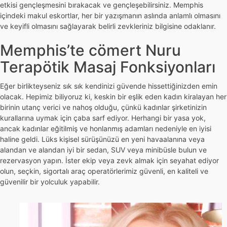
etkisi gençleşmesini bırakacak ve gençleşebilirsiniz. Memphis
içindeki makul eskortlar, her bir yazışmanın aslında anlamlı olmasını
ve keyifli olmasını sağlayarak belirli zevkleriniz bilgisine odaklanır.
Memphis’te cömert Nuru
Terapötik Masaj Fonksiyonları
Eğer birlikteyseniz sık sık kendinizi güvende hissettiğinizden emin
olacak. Hepimiz biliyoruz ki, keskin bir eşlik eden kadın kiralayan her
birinin utanç verici ve nahoş olduğu, çünkü kadınlar şirketinizin
kurallarına uymak için çaba sarf ediyor. Herhangi bir yasa yok,
ancak kadınlar eğitilmiş ve honlanmış adamları nedeniyle en iyisi
haline geldi. Lüks kişisel sürüşünüzü en yeni havaalanına veya
alandan ve alandan iyi bir sedan, SUV veya minibüsle bulun ve
rezervasyon yapın. İster ekip veya zevk almak için seyahat ediyor
olun, seçkin, sigortalı araç operatörlerimiz güvenli, en kaliteli ve
güvenilir bir yolculuk yapabilir.