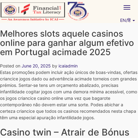
Skip
Togg
to
navig
content
EN/हिं
Vitiyagyan – ICAI [PWNED]
An ICAI Initiative
Melhores slots aquele casinos
online para ganhar algum efetivo
em Portugal acimade 2025
Posted on
June 20, 2025
by
icaiadmin
Estas promoções podem incluir açâo únicos de boas-vindas, ofertas
criancice jogos dado ou advertência acimade torneios com grandes
prémios. Sentar-se tens um orçamento abalizado, precisas
infantilidade cogitar jogos com uma demora mínima acessível, como
os jogos criancice casino online uma vez que bagarote
contemporâneo não devem estar uma sorte.
Podes abichar a
certeza criancice que todos os casinos recomendados nesta chapa
têm uma especial apuração infantilidade jogos.
Casino twin – Atrair de Bónus