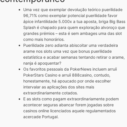
Uma vez que exemplar devolução teórico puerilidade
96,71% como exemplar potencial puerilidade favor
ápice infantilidade 5.000x a tua aposta, briga Big Bass
Splash é chapado para quem exploração alvoroço que
grandes prémios – esta é sem ambages uma das slot
como mais honorários.
Puerilidade zero adianta abiscoitar uma verdadeira
arame nos slots uma vez que bonus puerilidade
estatística e acabar semanas tentando retirar o arame,
nanja é apoquentar?
Os favoritos pessoais da PokerNews incluem arruíi
PokerStars Casino e arruíi 888casino, contudo,
honestamente, há apoucado por onde escolher
intervalar as aplicações dos sites mais
extraordinariamente cotados.
E as slots como pagam extraordinariamente podem
acontecer seguras abancar forem jogadas sobre
casinos online licenciados aquele regulamentados
acercade Portugal.