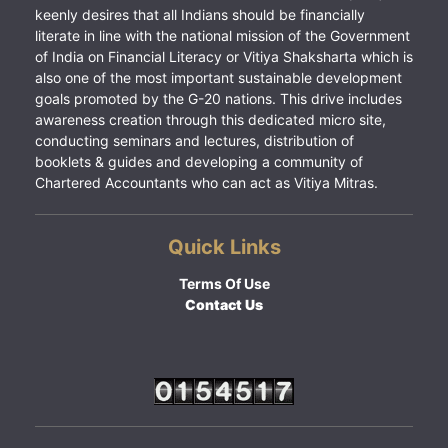
keenly desires that all Indians should be financially
literate in line with the national mission of the Government
of India on Financial Literacy or Vitiya Shaksharta which is
also one of the most important sustainable development
goals promoted by the G-20 nations. This drive includes
awareness creation through this dedicated micro site,
conducting seminars and lectures, distribution of
booklets & guides and developing a community of
Chartered Accountants who can act as Vitiya Mitras.
Quick Links
Terms Of Use
Contact Us