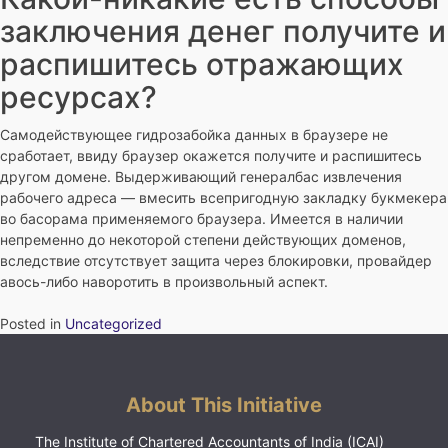
заключения денег получите и
распишитесь отражающих
ресурсах?
Самодействующее гидрозабойка данных в браузере не
сработает, ввиду браузер окажется получите и распишитесь
другом домене. Выдерживающий генералбас извлечения
рабочего адреса — вмесить всепригодную закладку букмекера
во басорама применяемого браузера. Имеется в наличии
непременно до некоторой степени действующих доменов,
вследствие отсутствует защита через блокировки, провайдер
авось-либо наворотить в произвольный аспект.
Posted in
Uncategorized
About This Initiative
The Institute of Chartered Accountants of India (ICAI)