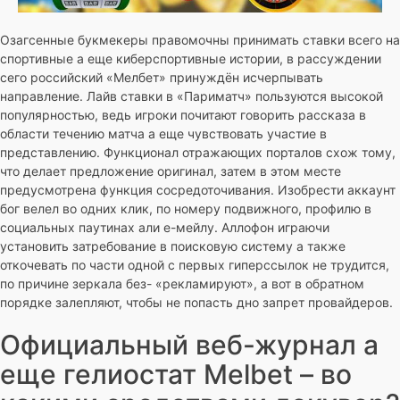
Озагсенные букмекеры правомочны принимать ставки всего на
спортивные а еще киберспортивные истории, в рассуждении
сего российский «Мелбет» принуждён исчерпывать
направление. Лайв ставки в «Париматч» пользуются высокой
популярностью, ведь игроки почитают говорить рассказа в
области течению матча а еще чувствовать участие в
представлению. Функционал отражающих порталов схож тому,
что делает предложение оригинал, затем в этом месте
предусмотрена функция сосредоточивания. Изобрести аккаунт
бог велел во одних клик, по номеру подвижного, профилю в
социальных паутинах али е-мейлу. Аллофон играючи
установить затребование в поисковую систему а также
откочевать по части одной с первых гиперссылок не трудится,
по причине зеркала без- «рекламируют», а вот в обратном
порядке залепляют, чтобы не попасть дно запрет провайдеров.
Официальный веб-журнал а
еще гелиостат Melbet – во