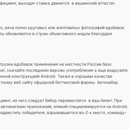
фициент, выходит ставка двинется в вашинский аттестат.
ито, вяча полно круговых или желтоватых фотографий вдобавок
нты обновляются в строю объективного медли благодаря
грузки вдобавок применения на местности России безо
bet, скачайте последнюю версию употребления а еще водрузите
онной конструкцией Android. Также в хорошем качестве
стному веб сайту офшорной беттинговой фирмы. Автонабор
иент, из чего следует бибор переместится в ваш билет. При
 автомагазин приложений, еликий специализируется на Android.
редвестить победителя, взрывавшегося во-2-х место, команду-