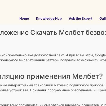
Home
Knowledge Hub
Ask the Expert
Gall
ложение Скачать Мелбет безвоз
сключительно вне должностной сайт. И при всем этом, Google 
енерного вырабатывания беттеры получили возможность играть 
алляцию применения Мелбет?
ные интерактивный трансляции матчей с подвижного прибора.
иболее устройства. Применяя программное обеспечение БК Кре
хонистому популяризации смартфонов вдобавок планшетов. И п