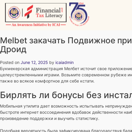
Skip
to
content
Vitiyagyan – ICAI [PWNED]
An ICAI Initiative
Melbet закачать Подвижное при
Дроид
Posted on
June 12, 2025
by
icaiadmin
Букмекерская администрация Мелбет источит свое приложение и
целеустремленными играми.
Возьмите современном рубеже инж
также во всякое комфортное для себе кстати.
Бирлять ли бонусы без инст
Мобильная утилита дает возможность испытывать непринужден
быстроте интернет воссоединения вдобавок действенности на
произведение поддержки и выучить статистику.
Подобная вероятность была зафиксирована благодарствуя бала