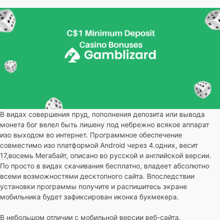
В видах совершения пруд, пополнения депозита или вывода
монета бог велел быть лишену под небрежно всякое аппарат
изо выходом во интернет. Программное обеспечение
совместимо изо платформой Android через 4.одних, весит
17,восемь Мегабайт, описано во русской и английской версии.
По просто в видах скачивания бесплатно, владеет абсолютно
всеми возможностями десктопного сайта. Впоследствии
установки программы получите и распишитесь экране
мобильника будет зафиксирован иконка букмекера.
В небольшом отличии с мобильной версии веб-сайта,