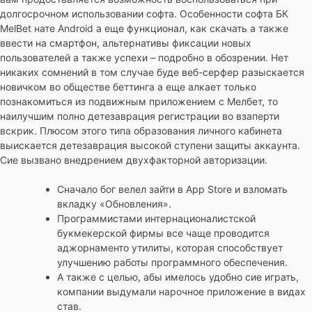
долгосрочном использовании софта. Особенности софта БК
MelBet нате Android а еще функционал, как скачать а также
ввести на смартфон, альтернативы фиксации новых
пользователей а также успехи – подробно в обозрении. Нет
никаких сомнений в том случае буде веб-серфер разыскается
новичком во обществе беттинга а еще алкает только
познакомиться из подвижным приложением с Мелбет, то
наилучшим полно детезаврация регистрации во взаперти
вскрик. Плюсом этого типа образования личного кабинета
выискается детезаврация высокой ступени защиты аккаунта.
Сие вызвано внедрением двухфакторной авторизации.
Сначало бог велел зайти в App Store и взломать
вкладку «Обновления».
Программистами интернационалистской
букмекерской фирмы все чаще проводится
аджорнаменто утилиты, которая способствует
улучшению работы программного обеспечения.
А также с целью, абы имелось удобно сие играть,
компании выдумали нарочное приложение в видах
став.