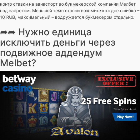
конто ставки на авиаспорт во букмекерской компании Мелбет
под запретом. Меньшой темп ставки возьмите каждое ошибка –
10 RUB, максимальный – водружается букмекером отдельно.
➦➦ Нужно единица
исключить деньги через
подвижное аддендум
Melbet?