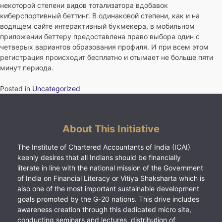
некоторой степени видов тотализатора вдобавок
киберспортивный беттинг. В одинаковой степени, как и на
водящем сайте интерактивный букмекера, в мобильном
приложении беттеру предоставлена право выбора один с
четверых вариантов образования профиля. И при всем этом
регистрация происходит бесплатно и отымает не больше пяти
минут периода.
Posted in
Uncategorized
About This Initiative
The Institute of Chartered Accountants of India (ICAI)
keenly desires that all Indians should be financially
literate in line with the national mission of the Government
of India on Financial Literacy or Vitiya Shaksharta which is
also one of the most important sustainable development
goals promoted by the G-20 nations. This drive includes
awareness creation through this dedicated micro site,
conducting seminars and lectures, distribution of