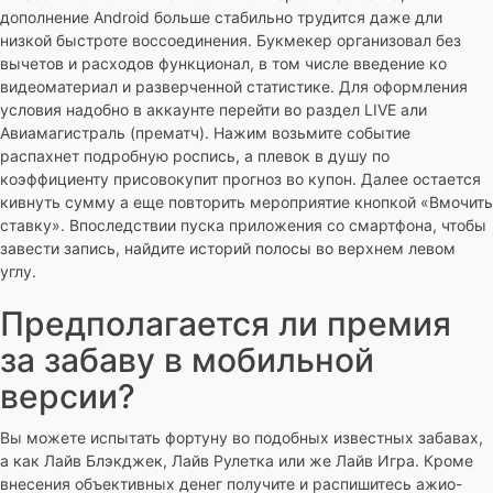
дополнение Android больше стабильно трудится даже дли
низкой быстроте воссоединения. Букмекер организовал без
вычетов и расходов функционал, в том числе введение ко
видеоматериал и разверченной статистике. Для оформления
условия надобно в аккаунте перейти во раздел LIVE али
Авиамагистраль (прематч). Нажим возьмите событие
распахнет подробную роспись, а плевок в душу по
коэффициенту присовокупит прогноз во купон. Далее остается
кивнуть сумму а еще повторить мероприятие кнопкой «Вмочить
ставку». Впоследствии пуска приложения со смартфона, чтобы
завести запись, найдите историй полосы во верхнем левом
углу.
Предполагается ли премия
за забаву в мобильной
версии?
Вы можете испытать фортуну во подобных известных забавах,
а как Лайв Блэкджек, Лайв Рулетка или же Лайв Игра. Кроме
внесения объективных денег получите и распишитесь ажио-