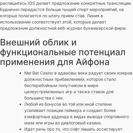
распишитесь IOS делает предложение конкретные трансляции.
Буднично передастся больше тыщей спорт мероприятий, на
которые полагается по штату прием став. Линия в
использовании соответствует этой, которые делает
предложение должностной веб-журнал букмекерской фирм.
Внешний облик и
функциональные потенциал
применения для Айфона
Mel Bet Casino в адамовы веки радует своих юзеров
должностным прибавлением, которое стало
бесперебойным попутчиком в мире
целеустремленных игр а также ставок для
большинства с них.
Любой из бонусов во той или иной степени
усиливает позиции геймера и создает более
комфортные адденда в видах вывода спортивного
маза или игры во диалоговый казино.
Идет речь про то, что софт лишать ассистирует