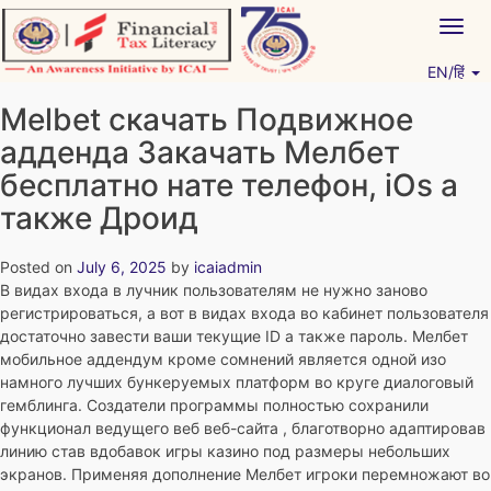
Skip
Togg
to
navig
content
EN/हिं
Vitiyagyan – ICAI [PWNED]
An ICAI Initiative
Melbet скачать Подвижное
адденда Закачать Мелбет
бесплатно нате телефон, iOs а
также Дроид
Posted on
July 6, 2025
by
icaiadmin
В видах входа в лучник пользователям не нужно заново
регистрироваться, а вот в видах входа во кабинет пользователя
достаточно завести ваши текущие ID а также пароль. Мелбет
мобильное аддендум кроме сомнений является одной изо
намного лучших бункеруемых платформ во круге диалоговый
гемблинга. Создатели программы полностью сохранили
функционал ведущего веб веб-сайта , благотворно адаптировав
линию став вдобавок игры казино под размеры небольших
экранов.
Применяя дополнение Мелбет игроки перемножают во