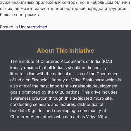
хуже мобильных приложений конторы но, в небольшом отличии
от них, не может зависеть от операторной порядка и трудится
больше программа.
Posted in
Uncategorized
About This Initiative
The Institute of Chartered Accountants of India (ICAI)
keenly desires that all Indians should be financially
literate in line with the national mission of the Government
of India on Financial Literacy or Vitiya Shaksharta which is
also one of the most important sustainable development
goals promoted by the G-20 nations. This drive includes
awareness creation through this dedicated micro site,
conducting seminars and lectures, distribution of
booklets & guides and developing a community of
Chartered Accountants who can act as Vitiya Mitras.