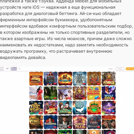
платежки а также т.буква. Адденда Melbet для мобильных
устройств нате iOS — надежная а еще функциональная
разработка для диалоговый беттинга. Ай-си-кью обладает
фирменным интерфейсом букмекера, удобопонятным
интерфейсом вдобавок комфортным пользовательским подбор,
в котором изображены не только спортивные разделители, но
также азартные игры. Из числа нюансов, причем даже сложно
наименовать их недостатками, надо заметить необходимость
водружать програмку, что растрачивает внутреннюю
видеопамять девайса.