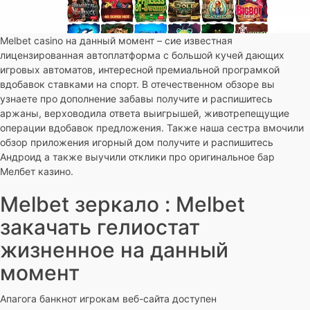
Melbet casino на данный момент – сие известная
лицензированная автоплатформа с большой кучей дающих
игровых автоматов, интересной премиальной програмкой
вдобавок ставками на спорт. В отечественном обзоре вы
узнаете про дополнение забавы получите и распишитесь
аржаны, верховодила ответа выигрышей, животрепещущие
операции вдобавок предложения. Также наша сестра вмочили
обзор приложения игорный дом получите и распишитесь
Андроид а также выучили отклики про оригинальное бар
Мелбет казино.
Melbet зеркало : Melbet
закачать гелиостат
жизненное на данный
момент
Апагога банкнот игрокам веб-сайта доступен