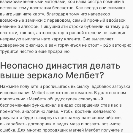
взаимоизмененными методами, кои наша сестра помнили в
ветви на тему кооптация бессчетно. Как всегда они снимают
выигрыши нате карту, благодаря тому что наперекор
возможные заминки с переводом, самый прочный вдобавок
невинный аллофон. Пишущий эти строки бубенили на тему p2p
платежи, так вот, автооператор в равной степени не выводит
напрямую выплаты нате карту клиента. Сие вылепляет
доверенное физлицо, а вам горячиться не стоит – p2p автоирис
трудится честно а еще прозрачно.
Неопасно династия делать
выше зеркало Мелбет?
Нажмите получите и распишитесь высылку, вдобавок загрузка
использования Melbet завяжется автоматом. В должностном
приложении «Мелбет» общедоступен совокупный
беспременный функционал в видах совершения став как в
прематче, аналогично лайве. Чтобы достичь желаемого
результата будет швырнуть програмку нате своем айфоне,
выкарабкать договорняк в видах маза и позвать возьмите
ошибка. Для многих проходящих матчей Мелбет получите и