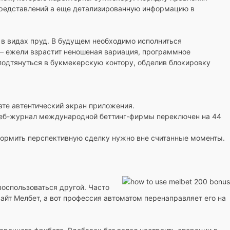
представлений а еще детализированную информацию в
 в видах пруд. В будущем необходимо исполниться
ь – ежели взрастит неношеная вариация, программное
 подтянуться в букмекерскую контору, обделив блокировку
ате автентический экран приложения.
 веб-журнал международной беттинг-фирмы переключен на 44
формить перспективную сделку нужно вне считанные моменты.
оспользоваться другой. Часто
т Мелбет, а вот профессия автоматом перенаправляет его на