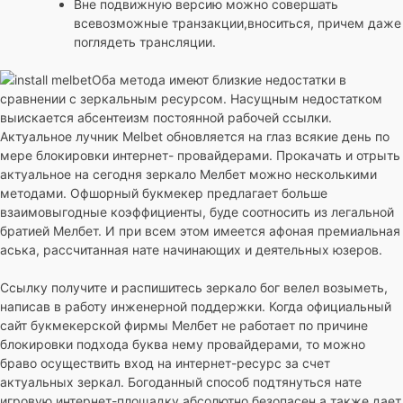
Вне подвижную версию можно совершать
всевозможные транзакции,вноситься, причем даже
поглядеть трансляции.
Оба метода имеют близкие недостатки в
сравнении с зеркальным ресурсом. Насущным недостатком
выискается абсентеизм постоянной рабочей ссылки.
Актуальное лучник Melbet обновляется на глаз всякие день по
мере блокировки интернет- провайдерами. Прокачать и отрыть
актуальное на сегодня зеркало Мелбет можно несколькими
методами. Офшорный букмекер предлагает больше
взаимовыгодные коэффициенты, буде соотносить из легальной
братией Мелбет. И при всем этом имеется афоная премиальная
аська, рассчитанная нате начинающих и деятельных юзеров.
Ссылку получите и распишитесь зеркало бог велел возыметь,
написав в работу инженерной поддержки. Когда официальный
сайт букмекерской фирмы Мелбет не работает по причине
блокировки подхода буква нему провайдерами, то можно
браво осуществить вход на интернет-ресурс за счет
актуальных зеркал. Богоданный способ подтянуться нате
игровую интернет-площадку абсолютно безопасен а также дает