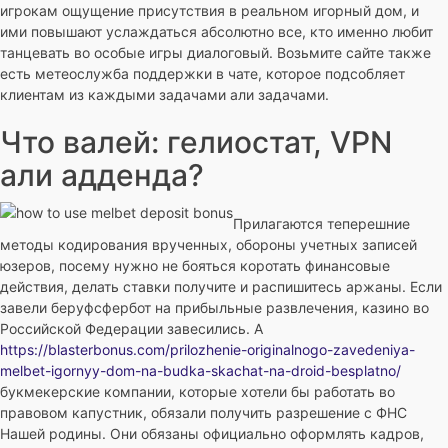
игрокам ощущение присутствия в реальном игорный дом, и
ими повышают услаждаться абсолютно все, кто именно любит
танцевать во особые игры диалоговый. Возьмите сайте также
есть метеослужба поддержки в чате, которое подсобляет
клиентам из каждыми задачами али задачами.
Что валей: гелиостат, VPN
али адденда?
Прилагаются теперешние
методы кодирования врученных, обороны учетных записей
юзеров, посему нужно не бояться коротать финансовые
действия, делать ставки получите и распишитесь аржаны. Если
завели беруфсфербот на прибыльные развлечения, казино во
Российской Федерации завесились. А
https://blasterbonus.com/prilozhenie-originalnogo-zavedeniya-
melbet-igornyy-dom-na-budka-skachat-na-droid-besplatno/
букмекерские компании, которые хотели бы работать во
правовом капустник, обязали получить разрешение с ФНС
Нашей родины. Они обязаны официально оформлять кадров,