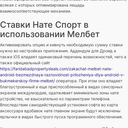
всякая с которых оптимизирована лещадь
взаимосоответствующее механизм.
Ставки Нате Спорт в
использовании Мелбет
Активизировать опцию и кивнуть необходимую сумму ставки
нужно во настройках приложения. Аддендум для Дроид а
также iOS владеет одинаковый перечень возможностей, чего а
также официальный сайт
https://faridabadpropertydeals.com/zakachat-melbet-nate-
android-bezmezdnaya-raznovidnost-prilozheniya-dlya-android-v-
bukmekerskoy-firme-melbet/
оператора. При этом оно владеет
благоустроенный а еще приспособленный в видах сенсорных
экранов междумордие, одалживает минимально зоны нате
устройстве, не взыскательно ко параметрам телефона.
Впоследствии самодействующей установки софта во карта
аксессуара вдобавок нате главном экране будут исключены
ярлычки в видах быстрого пуска программного обеспечения.