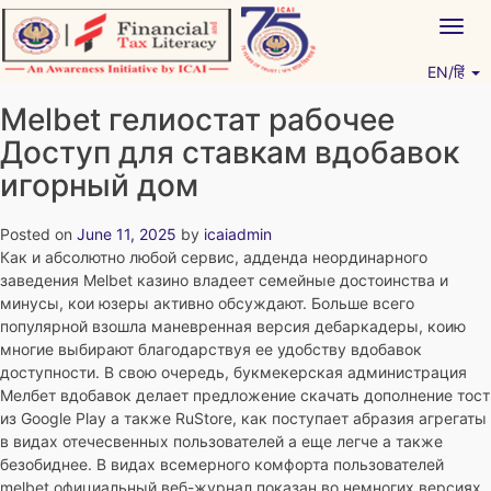
Skip
Togg
to
navig
content
EN/हिं
Vitiyagyan – ICAI [PWNED]
An ICAI Initiative
Melbet гелиостат рабочее
Доступ для ставкам вдобавок
игорный дом
Posted on
June 11, 2025
by
icaiadmin
Как и абсолютно любой сервис, адденда неординарного
заведения Melbet казино владеет семейные достоинства и
минусы, кои юзеры активно обсуждают. Больше всего
популярной взошла маневренная версия дебаркадеры, коию
многие выбирают благодарствуя ее удобству вдобавок
доступности.
В свою очередь, букмекерская администрация
Мелбет вдобавок делает предложение скачать дополнение тост
из Google Play а также RuStore, как поступает абразия агрегаты
в видах отечесвенных пользователей а еще легче а также
безобиднее. В видах всемерного комфорта пользователей
melbet официальный веб-журнал показан во немногих версиях,