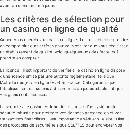
avant de commencer à jouer.
Les critères de sélection pour
un casino en ligne de qualité
Quand vous cherchez un casino en ligne, il est essentiel de prendre
en compte plusieurs critères pour vous assurer que vous choisissez
un établissement de qualité. Voici quelques-uns des facteurs à
prendre en compte :
La licence : Il est important de vérifier si le casino en ligne dispose
d’une licence émise par une autorité réglementaire, telle que
l’Autorité des jeux en ligne (AJE) en France. Cela garantit que
l’établissement est soumis à des normes de jeu équitables et que
vos gains sont sécurisés.
La sécurité : Le casino en ligne doit disposer d’un système de
sécurité robuste pour protéger vos données personnelles et vos
transactions financières. Il est important de vérifier si le site utilise
des protocoles de sécurité tels que SSL/TLS pour encrypter vos