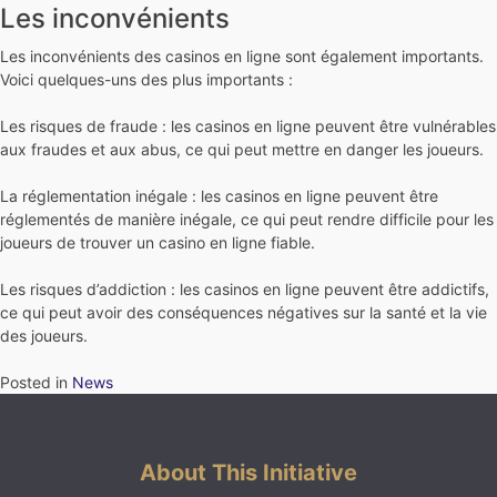
Les inconvénients
Les inconvénients des casinos en ligne sont également importants.
Voici quelques-uns des plus importants :
Les risques de fraude : les casinos en ligne peuvent être vulnérables
aux fraudes et aux abus, ce qui peut mettre en danger les joueurs.
La réglementation inégale : les casinos en ligne peuvent être
réglementés de manière inégale, ce qui peut rendre difficile pour les
joueurs de trouver un casino en ligne fiable.
Les risques d’addiction : les casinos en ligne peuvent être addictifs,
ce qui peut avoir des conséquences négatives sur la santé et la vie
des joueurs.
Posted in
News
About This Initiative