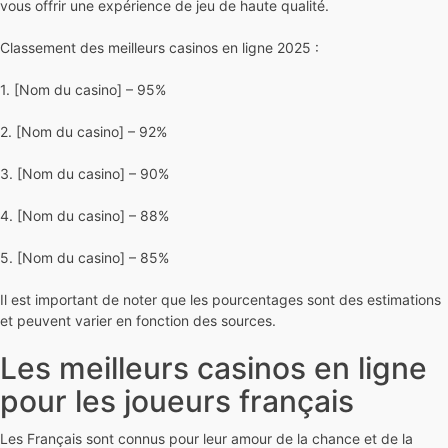
vous offrir une expérience de jeu de haute qualité.
Classement des meilleurs casinos en ligne 2025 :
1. [Nom du casino] – 95%
2. [Nom du casino] – 92%
3. [Nom du casino] – 90%
4. [Nom du casino] – 88%
5. [Nom du casino] – 85%
Il est important de noter que les pourcentages sont des estimations
et peuvent varier en fonction des sources.
Les meilleurs casinos en ligne
pour les joueurs français
Les Français sont connus pour leur amour de la chance et de la