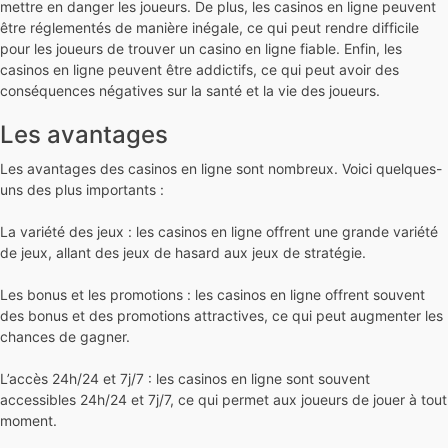
mettre en danger les joueurs. De plus, les casinos en ligne peuvent
être réglementés de manière inégale, ce qui peut rendre difficile
pour les joueurs de trouver un casino en ligne fiable. Enfin, les
casinos en ligne peuvent être addictifs, ce qui peut avoir des
conséquences négatives sur la santé et la vie des joueurs.
Les avantages
Les avantages des casinos en ligne sont nombreux. Voici quelques-
uns des plus importants :
La variété des jeux : les casinos en ligne offrent une grande variété
de jeux, allant des jeux de hasard aux jeux de stratégie.
Les bonus et les promotions : les casinos en ligne offrent souvent
des bonus et des promotions attractives, ce qui peut augmenter les
chances de gagner.
L’accès 24h/24 et 7j/7 : les casinos en ligne sont souvent
accessibles 24h/24 et 7j/7, ce qui permet aux joueurs de jouer à tout
moment.