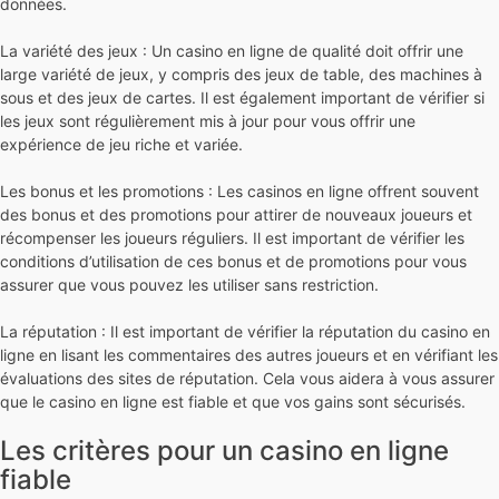
données.
La variété des jeux : Un casino en ligne de qualité doit offrir une
large variété de jeux, y compris des jeux de table, des machines à
sous et des jeux de cartes. Il est également important de vérifier si
les jeux sont régulièrement mis à jour pour vous offrir une
expérience de jeu riche et variée.
Les bonus et les promotions : Les casinos en ligne offrent souvent
des bonus et des promotions pour attirer de nouveaux joueurs et
récompenser les joueurs réguliers. Il est important de vérifier les
conditions d’utilisation de ces bonus et de promotions pour vous
assurer que vous pouvez les utiliser sans restriction.
La réputation : Il est important de vérifier la réputation du casino en
ligne en lisant les commentaires des autres joueurs et en vérifiant les
évaluations des sites de réputation. Cela vous aidera à vous assurer
que le casino en ligne est fiable et que vos gains sont sécurisés.
Les critères pour un casino en ligne
fiable