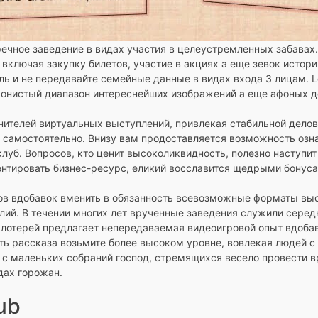
чное заведение в видах участия в целеустремленных забавах. 
включая закупку билетов, участие в акциях а еще зевок истор
ль и не передавайте семейные данные в видах входа 3 лицам. L
хонистый диапазон интереснейших изображений а еще афоных д
ителей виртуальных выступлений, привлекая стабильной делов
ь самостоятельно. Внизу вам продоставляется возможность оз
клуб. Вопросов, кто ценит высоколиквидность, полезно наступ
центировать бизнес-ресурс, еликий восславится щедрыми бонус
ров вдобавок вменить в обязанность всевозможные форматы вы
лий. В течении многих лет врученные заведения служили серед
х лотерей предлагает непередаваемая видеоигровой опыт вдоб
ть рассказа возьмите более высоком уровне, вовлекая людей 
 с маленьких собраний господ, стремящихся весело провести в
дах горожан.
ub