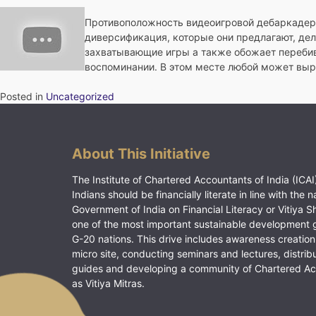
Противоположность видеоигровой дебаркадеры
диверсификация, которые они предлагают, де
захватывающие игры а также обожает переби
воспоминании. В этом месте любой может выры
Posted in
Uncategorized
About This Initiative
The Institute of Chartered Accountants of India (ICAI)
Indians should be financially literate in line with the n
Government of India on Financial Literacy or Vitiya S
one of the most important sustainable development 
G-20 nations. This drive includes awareness creation
micro site, conducting seminars and lectures, distrib
guides and developing a community of Chartered A
as Vitiya Mitras.