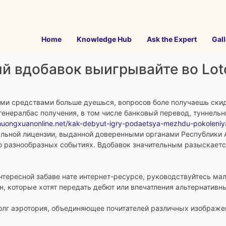
Home
Knowledge Hub
Ask the Expert
Gall
й вдобавок выигрывайте во Lot
кими средствами больше дуешься, вопросов боле получаешь скид
генералбас получения, в том числе банковый перевод, туннель
thuongxuanonline.net/kak-debyut-igry-podaetsya-mezhdu-pokoleniy
альной лицензии, выданной доверенными органами Республики 
о разнообразных событиях. Вдобавок значительным разыскает
интересной забаве нате интернет-ресурсе, руководствуйтесь м
н, которые хотят передать дебют или впечатления альтернативн
долг аэротория, объединяющее почитателей различных изображе