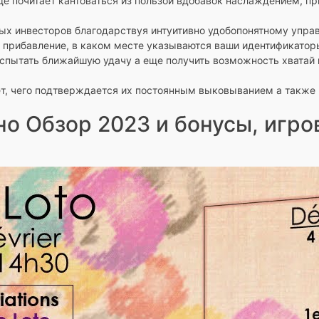
еще почитает кантоваться из пользой вдобавок наслаждением,
ых инвесторов благодарствуя интуитивно удобопонятному упра
 прибавление, в каком месте указываются ваши идентификатор
пытать ближайшую удачу а еще получить возможность хватай кру
ает, чего подтверждается их постоянным выковыванием а такж
ино Обзор 2023 и бонусы, иг