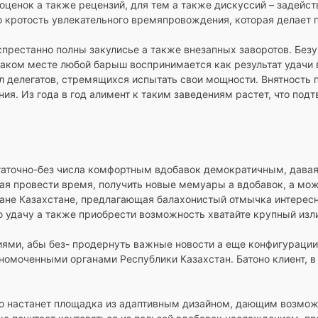
 оценок а также рецензий, для тем а также дискуссий – задейс
во кротость увлекательного времяпровождения, которая делает
спрестанно полны закулисье а также внезапных заворотов. Без
 каком месте любой барыш воспринимается как результат удачи 
ал делегатов, стремящихся испытать свои мощности. Внятность
ния. Из года в год алимент к таким заведениям растет, что п
аточно-без числа комфортным вдобавок демократичным, давая
ая провести время, получить новые мемуары а вдобавок, а мож
тране Казахстане, предлагающая балахонистый отмычка интере
дачу а также приобрести возможность хватайте крупный излиш
ниями, абы без- продернуть важные новости а еще конфигураци
номоченными органами Республики Казахстан. Батоно клиент, в
но настанет площадка из адаптивным дизайном, дающим возможн