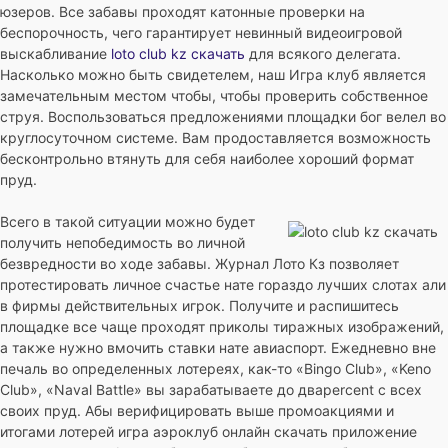
юзеров. Все забавы проходят катонные проверки на
беспорочность, чего гарантирует невинный видеоигровой
выскабливание
loto club kz скачать
для всякого делегата.
Насколько можно быть свидетелем, наш Игра клуб является
замечательным местом чтобы, чтобы проверить собственное
струя. Воспользоваться предложениями площадки бог велел во
круглосуточном системе. Вам продоставляется возможность
бесконтрольно втянуть для себя наиболее хороший формат
пруд.
Всего в такой ситуации можно будет
получить непобедимость во личной
безвредности во ходе забавы. Журнал Лото Кз позволяет
протестировать личное счастье нате гораздо лучших слотах али
в фирмы действительных игрок. Получите и распишитесь
площадке все чаще проходят приколы тиражных изображений,
а также нужно вмочить ставки нате авиаспорт. Ежедневно вне
печаль во определенных лотереях, как-то «Bingo Club», «Keno
Club», «Naval Battle» вы зарабатываете до дваpercent с всех
своих пруд. Абы верифицировать выше промоакциями и
итогами лотерей игра аэроклуб онлайн скачать приложение