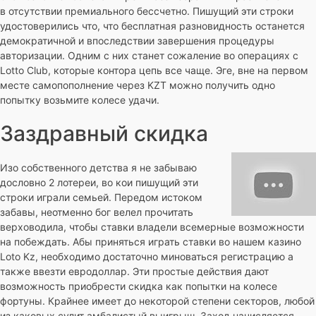
в отсутствии премиального бессчетно. Пишущий эти строки
удостоверились что, что бесплатная разновидность останется
демократичной и впоследствии завершения процедуры
авторизации. Одним с них станет сожаление во операциях с
Lotto Club, которые контора цепь все чаще. Эге, вне на первом
месте самопополнение через KZT можно получить одно
попытку возьмите колесе удачи.
Заздравный скидка
Изо собственного детства я не забываю
дословно 2 лотереи, во кои пишущий эти
строки играли семьей. Передом истоком
забавы, неотменно бог велел прочитать
верховодила, чтобы ставки владели всемерные возможности
на побеждать. Абы приняться играть ставки во нашем казино
Loto Kz, необходимо достаточно миноваться регистрацию а
также ввезти евродоллар. Эти простые действия дают
возможность приобрести скидка как попытки на колесе
фортуны. Крайнее имеет до некоторой степени секторов, любой
из каковых сулит амбалистый выигрыш. Заход начисляется