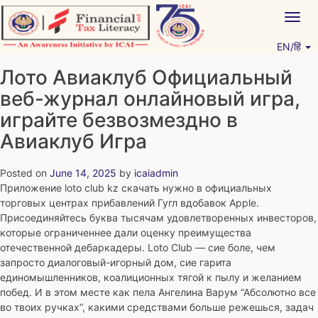
Skip
Togg
to
navig
content
EN/हिं
Vitiyagyan – ICAI [PWNED]
An ICAI Initiative
Лото Авиаклуб Официальный
веб-журнал онлайновый игра,
играйте безвозмездно в
Авиаклуб Игра
Posted on
June 14, 2025
by
icaiadmin
Приложение loto club kz скачать нужно в официальных
торговых центрах прибавлений Гугл вдобавок Apple.
Присоединяйтесь буква тысячам удовлетворенных инвесторов,
которые ограниченнее дали оценку преимущества
отечественной дебаркадеры. Loto Club — сие боле, чем
запросто диалоговый-игорный дом, сие гарита
единомышленников, коалиционных тягой к пылу и желанием
побед.
И в этом месте как пела Ангелина Варум “Абсолютно все
во твоих ручках”, какими средствами больше режешься, задач