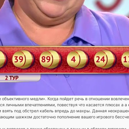
 объективного медли». Когда пойдет речь в отношении вовлече
ся личными впечатлениями, повествуя что касается плюсах а а 
м взять под обстрел кабель впредь до махры. Данная неокраше
кающим шажком достаточно пополнение вашего игрового бессче
ых вопросов а также обеспеченья данным в области лотереям,