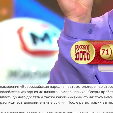
намерения «Всероссийская народная автомотолотерея во строе
колеблятся исходя из их личного номера навыка. Юзеры дробят
вплоть до него достать а также какой-никаким-то инструменто
распишитесь дополнительные усилия. После регистрации выте
Аналитики легкодоступны для консультаций, решения инженерн