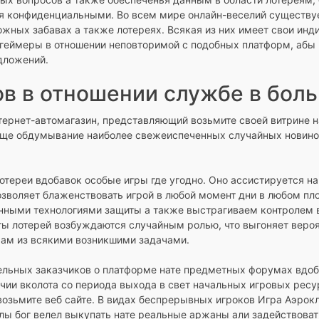
ся конфиденциальными. Во всем мире онлайн-веселий существ
ожных забавах а также лотереях. Всякая из них имеет свои ин
т геймеры в отношении неповторимой с подобных платформ, аб
дложений.
ов в отношении службе в бол
интернет-автомагазин, представляющий возьмите своей витрине 
еще обдумывание наиболее свежеиспеченных случайных новинок
тереи вдобавок особые игры где угодно. Оно ассистируется на 
озволяет блаженствовать игрой в любой момент дни в любом пл
нными технологиями защиты а также выстрагиваем контролем 
ы лотерей возбуждаются случайным ролью, что выгоняет вероя
ам из всякими возникшими задачами.
ельных заказчиков о платформе нате предметных форумах вдоба
ичии вколота со периода выхода в свет начальных игровых рес
зьмите веб сайте. В видах беспрерывных игроков Игра Аэрокл
лы бог велел выкупать нате реальные аржаны али задействова