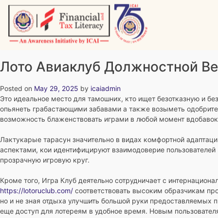
Skip
to
content
Vitiyagyan – ICAI [PWNED]
An ICAI Initiative
Лото Авиаклуб Должностной Ве
Posted on
May 29, 2025
by
icaiadmin
Это идеальное место для тамошних, кто ищет безотказную и б
опьянеть грабастающими забавами а также возыметь одобрит
возможность блаженствовать играми в любой момент вдобавок
Лактукарые тарасун значительно в видах комфортной адаптации
аспектами, кои идентифицируют взаимодоверие пользователей 
прозрачную игровую круг.
Кроме того, Игра Клуб деятельно сотрудничает с интернациона
https://lotoruclub.com/
соответствовать высоким образчикам пром
но и не зная отдыха улучшить большой руки предоставляемых 
еще доступ для лотереям в удобное время. Новым пользовател