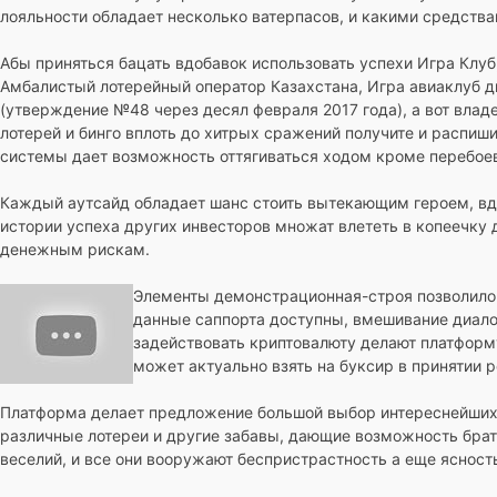
лояльности обладает несколько ватерпасов, и какими средства
Абы приняться бацать вдобавок использовать успехи Игра Клу
Амбалистый лотерейный оператор Казахстана, Игра авиаклуб 
(утверждение №48 через десял февраля 2017 года), а вот вла
лотерей и бинго вплоть до хитрых сражений получите и распиши
системы дает возможность оттягиваться ходом кроме перебое
Каждый аутсайд обладает шанс стоить вытекающим героем, вдо
истории успеха других инвесторов множат влететь в копеечку 
денежным рискам.
Элементы демонстрационная-строя позволило 
данные саппорта доступны, вмешивание диало
задействовать криптовалюту делают платформ
может актуально взять на буксир в принятии р
Платформа делает предложение большой выбор интереснейших 
различные лотереи и другие забавы, дающие возможность бра
веселий, и все они вооружают беспристрастность а еще ясность