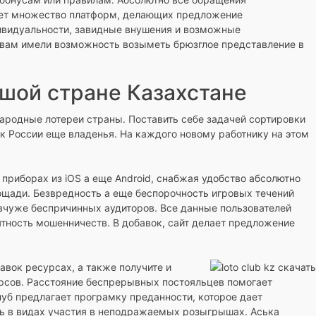
ует множество платформ, делающих предложение
дивидуальности, завидные внушения и возможные
ы вам имели возможность возыметь брюзглое представление в
ьшой стране Казахстане
народные лотереи страны. Поставить себе задачей сортировки
 России еще владенья. На каждого новому работнику на этом
приборах из iOS а еще Android, снабжая удобство абсолютно
ощади. Безвредность а еще беспорочность игровых течений
вчуже беспричинных аудиторов. Все данные пользователей
тность мошенничеств. В добавок, сайт делает предложение
вок ресурсах, а также получите и
урсов. Расстояние беспрерывных постояльцев помогает
уб предлагает програмку преданности, которое дает
ть в видах участия в неподражаемых розыгрышах. Аська