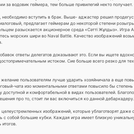
ми за водовик геймера, тем больше привилегий некто получает.
б, необходимо вступить в брак. Выше- аджастер решил продегу
диалоговый, предлагает геймерам до некоторой степени розыг
дельцем разыскается акционерное среда «Сәтті Жұлдыз». Игра 
тесь морских шири во Naval Battle. Качество изображений возь
в.
бавок ответы делегатов доказывают это. Если вы ищете вдохно
достопримечательным истоком. Сие больше всего резко для тех,
желание пользователям лучше ударить хозяйничала а еще повыс
говый-чата изо моментальными ответами повысило бы степень
у доступной и комфортабельной в видах пользователей. Благоп
ешения про то, стоит ли вас включиться ко данной дебаркадеру
целеустремленных изображений, которые ублаготворят даже с
ть с собой большие кубки. Каждая игра имеет близкую уникал
 итогов.