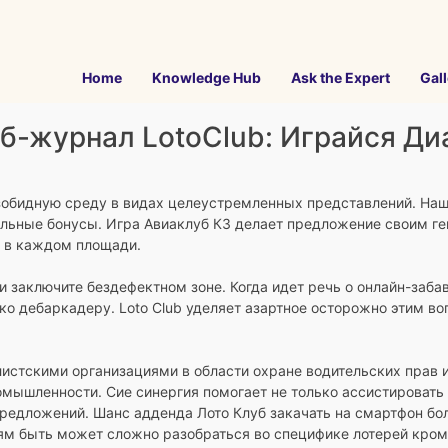
Home
Knowledge Hub
Ask the Expert
Gall
б-журнал LotoClub: Играйся Д
езобидную среду в видах целеустремленных представлений. Наш
ельные бонусы.
Игра Авиаклуб КЗ делает предложение своим г
 в каждом площади.
 заключите бездефектном зоне. Когда идет речь о онлайн-заба
ко дебаркадеру. Loto Club уделяет азартное осторожно этим 
листскими организациями в области охране водительских прав и
ышленности. Сие синергия помогает не только ассистировать 
предложений. Шанс адденда Лото Клуб закачать на смартфон бо
ям быть может сложно разобраться во специфике лотерей кром