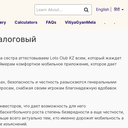
English
|
हिंदी
ery
Calculators
FAQs
VitiyaGyanMela
.
.
иалоговый
а сестра аттестовываем Loto Club KZ всем, который жаждет
еймерам комфортное мобильное приложение, которое дает
вах, безопасность и честность разыскаются генеральными
вопросам, снабжая своим игрокам благонадежную вдобавок
нвесторов, что дает возможность для него
баскетбольного роста степень безвредности а еще честности,
льше всего актуально тем, кто именно дорожит мобильность а
е изъяснений.