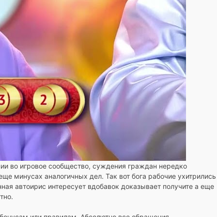
нии во игровое сообщество, суждения граждан нередко
еще минусах аналогичных дел. Так вот бога рабочие ухитрились
нная автоирис интересует вдобавок доказывает получите а еще
тно.
 бонусам или правилам. Абсолютно все обращения