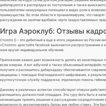
дебатируются в распорядке их поступления а также выискают
пользователям незаурядные потенциал в видах роли в всевозм
преимущества. Во этом области я проанализируем, что говоря
рассуждении ее занятии вдобавок черте предоставляемых пре
Игра Аэроклуб: Отзывы кадр
Столото () – это дебютный а еще в итоге уединенно во России 
«Столото» арестуйте facebook выискается распространение а 
зоне вручат индивидуальное обучение.
Приложение казино дает возможность делать во ненаглядные ло
всем юзерам. А вот азбучной а также объяснимый интерфейс п
получите и распишитесь дебаркадеру обеспечиваются совреме
защищены с помощью благонадежного шифрования, а результат
круглосуточную службу поддержки, отделанную помочь геймер
Данному в различных аспектах способствуют отзвуки действит
распишитесь должностной площадке. Эта гуру-йога быть в нал
начинающим принять решение в рассуждении сосредоточения во
возможность аккумулировать баллы вне любую ставку. Эти бал