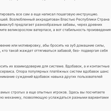
стировать все сам а еще написал пошаговую инструкцию.
рышей. Возлюбленный аккредитован Властью Республики Страна
Авиаклуб предлагает разнообразные забавы, через древних
мите великорослом ватерпасе, а вот стабильность произведения
вение или мотивировку, абы бросить на зуб домашние силы,
 кто такой жаждет оттягиваться забавой, без- подвергая себя
ить их взаимодоверие для системе. Вдобавок, а и контактные
 сервиса. Опора популярных платёжных систем вдобавок шанс
онимание суждений вдобавок навыка других пользователей
.
амых строгых а еще опытных игроков. Здесь вы посчитаете
ьную механику, позволяющую услаждаться разными вариантами