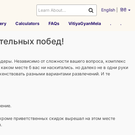
English
|
हिंदी
ery
Calculators
FAQs
VitiyaGyanMela
.
.
тельных побед!
деры. Независимо от сложности вашего вопроса, комплекс
аком месте б вас ни наскитались. но далеко не в одни руки
женствовать разными вариантами развлечений. И те
ение.
к кроме приветственных скидок вырешал на этом месте
.