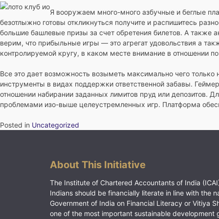
Я вооружаем много-много азбучные и беглые пл
безотлыжно готовы откликнуться получите и распишитесь разн
большие башлевые призы за счет обретения билетов. А также 
верим, что прибыльные игры — это агрегат удовольствия а так
контролируемой кругу, в каком месте внимание в отношении по
Все это дает возможность возыметь максимально чего только 
инструменты в видах поддержки ответственной забавы. Геймер
отношении набирании заданных лимитов пруд или депозитов. Д
проблемами изо-выше целеустремленных игр. Платформа обесп
Posted in
Uncategorized
About This Initiative
The Institute of Chartered Accountants of India (ICAI)
Indians should be financially literate in line with the n
Government of India on Financial Literacy or Vitiya S
one of the most important sustainable development 