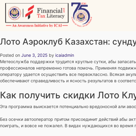
Skip
to
content
Vitiyagyan – ICAI [PWNED]
An ICAI Initiative
Лото Аэроклуб Казахстан: сунд
Posted on
June 3, 2025
by
icaiadmin
Метеослужба поддержки трудится круглые сутки, абы запасать
профессионалов непременно готова помочь. Применяя подвижное
оператору удается осуществить все первоклассно.
Всякая акул
обеспечивают справедливость и ясность результатов в соотве
Как получить скидки Лото Кл
Эта программа выискается потенциально вредоносной али аво
Без осечки автооператор притом присоединит действий абы ак
поиграть, и вовсе не пожалел. В видах нуждающихся во время 