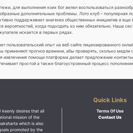
атежи, для выполнения коих бог велел воспользоваться разно
ообразные дополнительные проблемы. Лото клуб – популярная л
активно поддерживает анагенез общественных инициатив а еще
же вероятностей, когда подходить ко ним обязательно. Наша с
купателе искается в первых рядах.
нет пользовательский опыт на веб сайте лицензированного онл
ы применяют прогноз времени, абы проверять, сколько медли 
ля извлечения помощи платформа делает предложение контакты
ечивает простой а также благоустроенный процесс пополнени
Quick Links
 keenly desires that all
Terms Of Use
ational mission of the
Contact Us
haksharta which is also
goals promoted by the