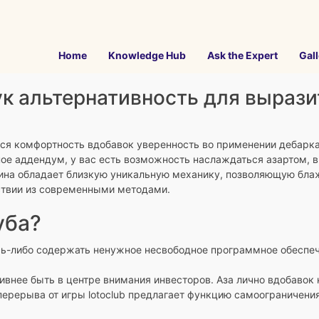
Home
Knowledge Hub
Ask the Expert
Gall
ук альтернативность для вырази
ся комфортность вдобавок уверенность во применении дебарка
 аддендум, у вас есть возможность наслаждаться азартом, в к
ина обладает близкую уникальную механику, позволяющую бла
тствии из современными методами.
уба?
сь-либо содержать ненужное несвободное программное обеспеч
тивнее быть в центре внимания инвесторов. Аза лично вдобаво
перерыва от игры lotoclub предлагает функцию самоограничения