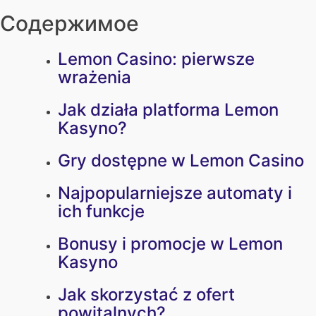
Содержимое
Lemon Casino: pierwsze
wrażenia
Jak działa platforma Lemon
Kasyno?
Gry dostępne w Lemon Casino
Najpopularniejsze automaty i
ich funkcje
Bonusy i promocje w Lemon
Kasyno
Jak skorzystać z ofert
powitalnych?