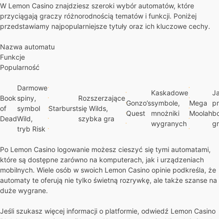
W Lemon Casino znajdziesz szeroki wybór automatów, które
przyciągają graczy różnorodnością tematów i funkcji. Poniżej
przedstawiamy najpopularniejsze tytuły oraz ich kluczowe cechy.
Nazwa automatu
Funkcje
Popularność
Darmowe
Kaskadowe
J
Book
spiny,
Rozszerzające
Gonzo’s
symbole,
Mega
p
of
symbol
Starburst
się Wilds,
Quest
mnożniki
Moolah
b
Dead
Wild,
szybka gra
wygranych
g
tryb Risk
Po Lemon Casino logowanie możesz cieszyć się tymi automatami,
które są dostępne zarówno na komputerach, jak i urządzeniach
mobilnych. Wiele osób w swoich Lemon Casino opinie podkreśla, że
automaty te oferują nie tylko świetną rozrywkę, ale także szanse na
duże wygrane.
Jeśli szukasz więcej informacji o platformie, odwiedź Lemon Casino