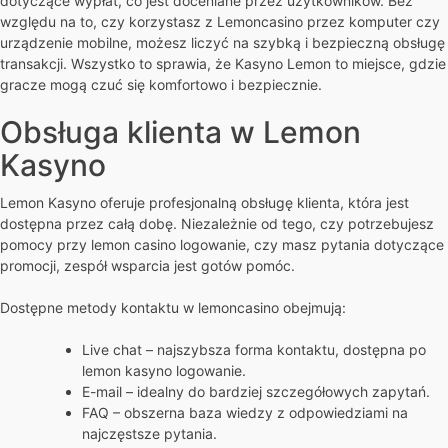
dotyczące wypłat, co jest doceniane przez użytkowników. Bez
względu na to, czy korzystasz z Lemoncasino przez komputer czy
urządzenie mobilne, możesz liczyć na szybką i bezpieczną obsługę
transakcji. Wszystko to sprawia, że Kasyno Lemon to miejsce, gdzie
gracze mogą czuć się komfortowo i bezpiecznie.
Obsługa klienta w Lemon
Kasyno
Lemon Kasyno oferuje profesjonalną obsługę klienta, która jest
dostępna przez całą dobę. Niezależnie od tego, czy potrzebujesz
pomocy przy lemon casino logowanie, czy masz pytania dotyczące
promocji, zespół wsparcia jest gotów pomóc.
Dostępne metody kontaktu w lemoncasino obejmują:
Live chat – najszybsza forma kontaktu, dostępna po
lemon kasyno logowanie.
E-mail – idealny do bardziej szczegółowych zapytań.
FAQ – obszerna baza wiedzy z odpowiedziami na
najczęstsze pytania.