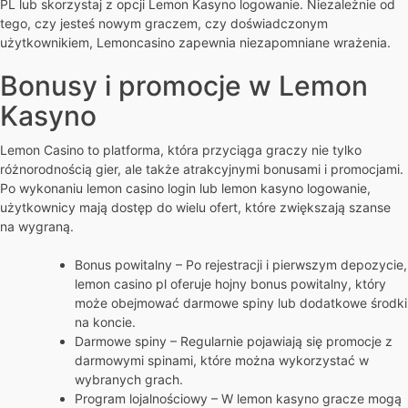
PL lub skorzystaj z opcji Lemon Kasyno logowanie. Niezależnie od
tego, czy jesteś nowym graczem, czy doświadczonym
użytkownikiem, Lemoncasino zapewnia niezapomniane wrażenia.
Bonusy i promocje w Lemon
Kasyno
Lemon Casino to platforma, która przyciąga graczy nie tylko
różnorodnością gier, ale także atrakcyjnymi bonusami i promocjami.
Po wykonaniu lemon casino login lub lemon kasyno logowanie,
użytkownicy mają dostęp do wielu ofert, które zwiększają szanse
na wygraną.
Bonus powitalny – Po rejestracji i pierwszym depozycie,
lemon casino pl oferuje hojny bonus powitalny, który
może obejmować darmowe spiny lub dodatkowe środki
na koncie.
Darmowe spiny – Regularnie pojawiają się promocje z
darmowymi spinami, które można wykorzystać w
wybranych grach.
Program lojalnościowy – W lemon kasyno gracze mogą