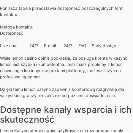
Poniższa tabela przedstawia dostępność poszczególnych form
kontaktu:
Metoda kontaktu
Dostępność
Live chat
24/7
E-mail
24/7
FAQ
Stały dostęp
Wiele lemon casino opinie podkreśla, że obsługa klienta w kasyno
lemon jest szybka i kompetentna. Jeśli masz problemy z lemon
casino login lub innymi aspektami platformy, możesz liczyć na
profesjonalną pomoc.
Dzięki temu lemon casyno zapewnia komfortową rozgrywkę dla
wszystkich graczy, niezależnie od poziomu doświadczenia.
Dostępne kanały wsparcia i ich
skuteczność
Lemon Kasyno oferuje swoim użytkownikom różnorodne kanały