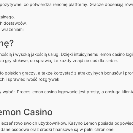
 pozytywne, co potwierdza renomę platformy. Gracze doceniają rów
talnego.
ych dostawców.
i wrażeniami!
onę?
ścią i wysoką jakością usług. Dzięki intuicyjnemu lemon casino logi
 gry stołowe, co sprawia, że każdy znajdzie coś dla siebie.
 do polskich graczy, a także korzystać z atrakcyjnych bonusów i pr
h i sprawiedliwość rozgrywek.
y wybór. Proces lemon casino logowanie jest prosty, a obsługa kli
Lemon Casino
pieczeństwo swoich użytkowników. Kasyno Lemon posiada odpowiednie
 dane osobowe oraz środki finansowe są w pełni chronione.