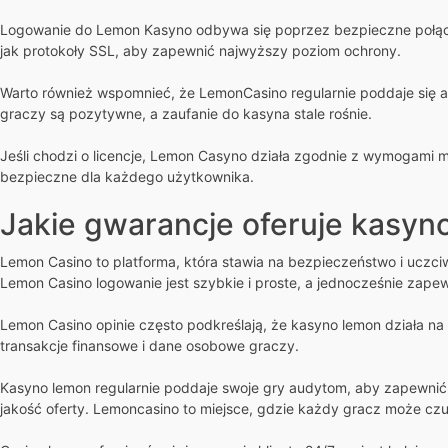
Logowanie do Lemon Kasyno odbywa się poprzez bezpieczne połącze
jak protokoły SSL, aby zapewnić najwyższy poziom ochrony.
Warto również wspomnieć, że LemonCasino regularnie poddaje się au
graczy są pozytywne, a zaufanie do kasyna stale rośnie.
Jeśli chodzi o licencje, Lemon Casyno działa zgodnie z wymogami 
bezpieczne dla każdego użytkownika.
Jakie gwarancje oferuje kasyn
Lemon Casino to platforma, która stawia na bezpieczeństwo i ucz
Lemon Casino logowanie jest szybkie i proste, a jednocześnie zapew
Lemon Casino opinie często podkreślają, że kasyno lemon działa na p
transakcje finansowe i dane osobowe graczy.
Kasyno lemon regularnie poddaje swoje gry audytom, aby zapewni
jakość oferty. Lemoncasino to miejsce, gdzie każdy gracz może czu