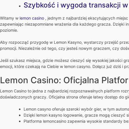
Szybkość i wygoda transakcji 
Witamy w
lemon casino
, jednym z najbardziej ekscytujących miejsc
zapewniając niezapomniane wrażenia dla każdego gracza. Dzięki int
poziomie.
Aby rozpocząć przygodę w Lemon Kasyno, wystarczy przejść przez p
promocji. Niezależnie od tego, czy jesteś nowym graczem, czy doś
Jeśli szukasz miejsca, gdzie możesz cieszyć się wysokiej jakości gr
emocji, które czekają na Ciebie w lemon casyno. Dołącz już dziś i 
Lemon Casino: Oficjalna Platf
Lemon Casino to jedna z najbardziej rozpoznawalnych platform rozry
doświadczonych graczy. Oficjalna strona oferuje łatwy dostęp do gie
Lemon casyno oferuje szeroki wybór gier, w tym automa
Dzięki lemon kasyno logowanie, gracze mogą cieszyć s
Platforma lemoncasino zapewnia wysokie standardy be