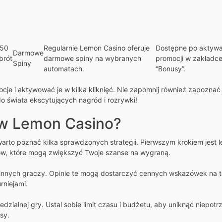
 50
Regularnie Lemon Casino oferuje
Dostępne po aktywa
Darmowe
brót
darmowe spiny na wybranych
promocji w zakładc
Spiny
automatach.
“Bonusy”.
e i aktywować je w kilka kliknięć. Nie zapomnij również zapoznać s
o świata ekscytujących nagród i rozrywki!
 w Lemon Casino?
arto poznać kilka sprawdzonych strategii. Pierwszym krokiem jest lem
sów, które mogą zwiększyć Twoje szanse na wygraną.
innych graczy. Opinie te mogą dostarczyć cennych wskazówek na tem
rniejami.
zialnej gry. Ustal sobie limit czasu i budżetu, aby uniknąć niepotr
sy.