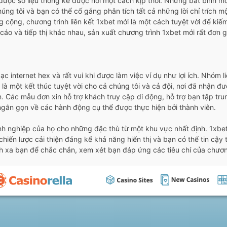
ược số liệu thống kê được hỏi một cách kịp thời. Những bất bình mới 
úng tôi và bạn có thể cố gắng phân tích tất cả những lời chỉ trích m
g cộng, chương trình liên kết 1xbet mới là một cách tuyệt vời để ki
o và tiếp thị khác nhau, sản xuất chương trình 1xbet mới rất đơn g
c internet hex và rất vui khi được làm việc ví dụ như lợi ích. Nhóm 
 là một kết thúc tuyệt vời cho cả chúng tôi và cả đội, nơi đã nhận 
. Các mẫu đơn xin hỗ trợ khách truy cập di động, hỗ trợ bạn tập tru
gắn gọn về các hành động cụ thể được thực hiện bởi thành viên.
nh nghiệp của họ cho những đặc thù từ một khu vực nhất định. 1xbet 
ến lược cải thiện đáng kể khả năng hiển thị và bạn có thể tin cậy t
 xa bạn để chắc chắn, xem xét bạn đáp ứng các tiêu chí của chương 