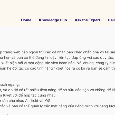
Home
Knowledge Hub
Ask the Expert
Gall
ập trang web nào ngoại trừ các cá nhân bạn chắc chắn phá vỡ tài sả
a hẹn và bạn có thể đáng tin cậy, liên tục đáp ứng với các quy tắc,
 xuất hiện bởi vì một cộng tác viên hoàn hảo. Nói chung, công ty củ
quan hệ đối tác có các tính năng 1xbet hóa ra có lợi và bạn sẽ cảm 
 gạch ngang.
, và do đó có rất nhiều tiềm năng để sở hữu các cặp vợ chồng để ki
ểm tuyệt vời để hợp tác cùng nhau.
ó sẵn cho nhau Android và iOS.
hảo và bạn có thể quản lý các mặt hàng của riêng mình với năng lượn