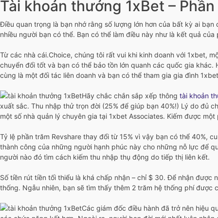
Tài khoản thưởng 1xBet – Phần
Điều quan trọng là bạn nhớ rằng số lượng lớn hơn của bất kỳ ai bạn 
nhiều người bạn có thể. Bạn có thể làm điều này như là kết quả của 
Từ các nhà cái.Choice, chúng tôi rất vui khi kinh doanh với 1xbet, m
chuyển đổi tốt và bạn có thể bảo tồn lớn quanh các quốc gia khác. Hỗ
cùng là một đối tác liên doanh và bạn có thể tham gia gia đình 1xbet
Hãy chắc chắn sắp xếp thông
tài khoản t
xuất sắc. Thu nhập thử trọn đời (25% để giúp bạn 40%!) Lý do đủ cho
một số nhà quản lý chuyên gia tại 1xbet Associates. Kiếm được một
Tỷ lệ phần trăm Revshare thay đổi từ 15% vì vậy bạn có thể 40%, cu
thành công của những người hạnh phúc này cho những nỗ lực để quảng
người nào đó tìm cách kiếm thu nhập thụ động do tiếp thị liên kết.
Số tiền rút tiền tối thiểu là khá chấp nhận – chỉ $ 30. Để nhận đượ
thống. Ngẫu nhiên, bạn sẽ tìm thấy thêm 2 trăm hệ thống phí được 
Các giám đốc điều hành đã trở nên hiệu qu