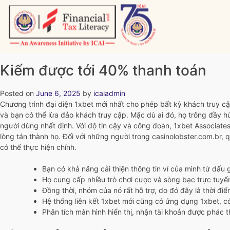
Skip
to
content
Vitiyagyan – ICAI [PWNED]
An ICAI Initiative
Kiếm được tới 40% thanh toán
Posted on
June 6, 2025
by
icaiadmin
Chương trình đại diện 1xbet mới nhất cho phép bất kỳ khách truy c
và bạn có thể lừa đảo khách truy cập. Mặc dù ai đó, họ trông đầy hứ
người dùng nhất định.
Với độ tin cậy và công đoàn, 1xbet Associates
lòng tán thành họ. Đối với những người trong casinolobster.com.br, 
có thể thực hiện chính.
Bạn có khả năng cải thiện thông tin ví của mình từ dấu
Họ cung cấp nhiều trò chơi cược và sòng bạc trực tuyến
Đồng thời, nhóm của nó rất hỗ trợ, do đó đây là thời đi
Hệ thống liên kết 1xbet mới cũng có ứng dụng 1xbet, c
Phân tích màn hình hiển thị, nhận tài khoản được phác t