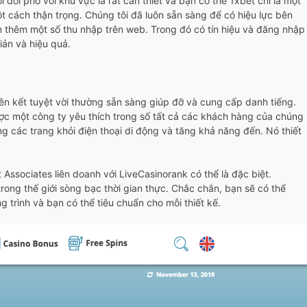
đối phó với khu vực là rất cần thiết và bạn có thể 1xbet chỉ là một
ột cách thận trọng. Chúng tôi đã luôn sẵn sàng để có hiệu lực bên
ếm thêm một số thu nhập trên web. Trong đó có tín hiệu và đăng nhập
iản và hiệu quả.
liên kết tuyệt vời thường sẵn sàng giúp đỡ và cung cấp danh tiếng.
được một công ty yêu thích trong số tất cả các khách hàng của chúng
ng các trang khỏi điện thoại di động và tăng khả năng đến. Nó thiết
Associates liên doanh với LiveCasinorank có thể là đặc biệt.
rong thế giới sòng bạc thời gian thực. Chắc chắn, bạn sẽ có thể
trình và bạn có thể tiêu chuẩn cho mỗi thiết kế.