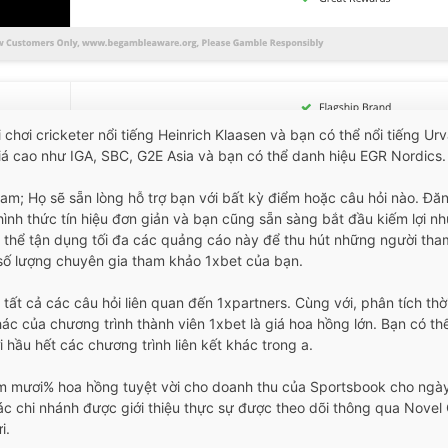
hơi cricketer nổi tiếng Heinrich Klaasen và bạn có thể nổi tiếng Urv
iá cao như IGA, SBC, G2E Asia và bạn có thể danh hiệu EGR Nordics.
 Cam; Họ sẽ sẵn lòng hỗ trợ bạn với bất kỳ điểm hoặc câu hỏi nào. Đă
 hình thức tín hiệu đơn giản và bạn cũng sẵn sàng bắt đầu kiếm lợi
ó thể tận dụng tối đa các quảng cáo này để thu hút những người tha
số lượng chuyên gia tham khảo 1xbet của bạn.
i tất cả các câu hỏi liên quan đến 1xpartners. Cùng với, phân tích thờ
hác của chương trình thành viên 1xbet là giá hoa hồng lớn. Bạn có t
hầu hết các chương trình liên kết khác trong a.
 mươi% hoa hồng tuyệt vời cho doanh thu của Sportsbook cho ngày 
ác chi nhánh được giới thiệu thực sự được theo dõi thông qua Novel
i.