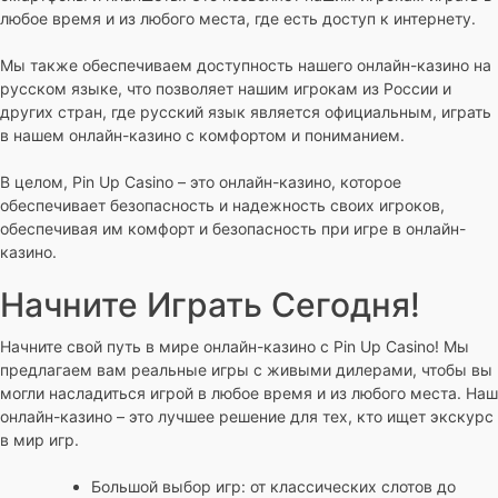
любое время и из любого места, где есть доступ к интернету.
Мы также обеспечиваем доступность нашего онлайн-казино на
русском языке, что позволяет нашим игрокам из России и
других стран, где русский язык является официальным, играть
в нашем онлайн-казино с комфортом и пониманием.
В целом, Pin Up Casino – это онлайн-казино, которое
обеспечивает безопасность и надежность своих игроков,
обеспечивая им комфорт и безопасность при игре в онлайн-
казино.
Начните Играть Сегодня!
Начните свой путь в мире онлайн-казино с Pin Up Casino! Мы
предлагаем вам реальные игры с живыми дилерами, чтобы вы
могли насладиться игрой в любое время и из любого места. Наш
онлайн-казино – это лучшее решение для тех, кто ищет экскурс
в мир игр.
Большой выбор игр: от классических слотов до