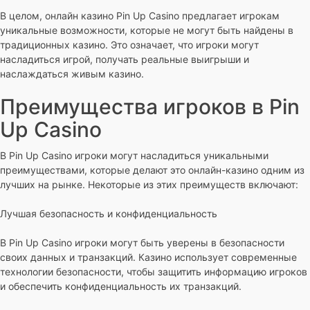
В целом, онлайн казино Pin Up Casino предлагает игрокам
уникальные возможности, которые не могут быть найдены в
традиционных казино. Это означает, что игроки могут
насладиться игрой, получать реальные выигрыши и
наслаждаться живым казино.
Преимущества игроков в Pin
Up Casino
В Pin Up Casino игроки могут насладиться уникальными
преимуществами, которые делают это онлайн-казино одним из
лучших на рынке. Некоторые из этих преимуществ включают:
Лучшая безопасность и конфиденциальность
В Pin Up Casino игроки могут быть уверены в безопасности
своих данных и транзакций. Казино использует современные
технологии безопасности, чтобы защитить информацию игроков
и обеспечить конфиденциальность их транзакций.