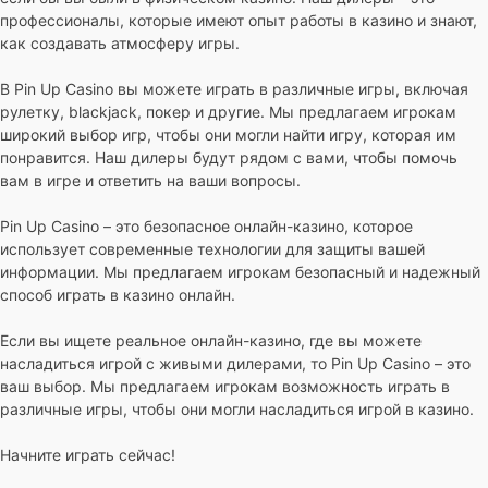
профессионалы, которые имеют опыт работы в казино и знают,
как создавать атмосферу игры.
В Pin Up Casino вы можете играть в различные игры, включая
рулетку, blackjack, покер и другие. Мы предлагаем игрокам
широкий выбор игр, чтобы они могли найти игру, которая им
понравится. Наш дилеры будут рядом с вами, чтобы помочь
вам в игре и ответить на ваши вопросы.
Pin Up Casino – это безопасное онлайн-казино, которое
использует современные технологии для защиты вашей
информации. Мы предлагаем игрокам безопасный и надежный
способ играть в казино онлайн.
Если вы ищете реальное онлайн-казино, где вы можете
насладиться игрой с живыми дилерами, то Pin Up Casino – это
ваш выбор. Мы предлагаем игрокам возможность играть в
различные игры, чтобы они могли насладиться игрой в казино.
Начните играть сейчас!