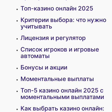
Топ-казино онлайн 2025
Критерии выбора: что нужно
учитывать
Лицензия и регулятор
Список игроков и игровые
автоматы
Бонусы и акции
Моментальные выплаты
Топ-5 казино онлайн 2025 с
моментальными выплатами
Как выбрать казино онлайн: