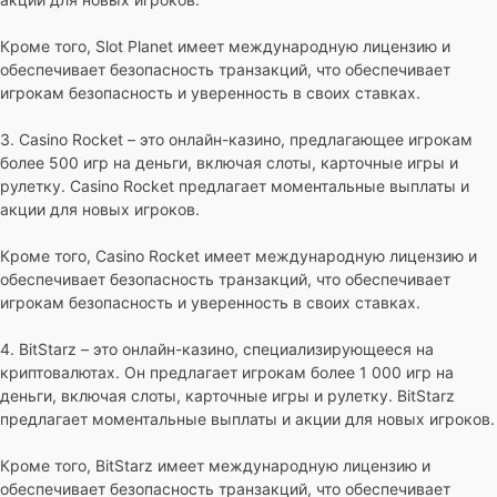
Кроме того, Slot Planet имеет международную лицензию и
обеспечивает безопасность транзакций, что обеспечивает
игрокам безопасность и уверенность в своих ставках.
3. Casino Rocket – это онлайн-казино, предлагающее игрокам
более 500 игр на деньги, включая слоты, карточные игры и
рулетку. Casino Rocket предлагает моментальные выплаты и
акции для новых игроков.
Кроме того, Casino Rocket имеет международную лицензию и
обеспечивает безопасность транзакций, что обеспечивает
игрокам безопасность и уверенность в своих ставках.
4. BitStarz – это онлайн-казино, специализирующееся на
криптовалютах. Он предлагает игрокам более 1 000 игр на
деньги, включая слоты, карточные игры и рулетку. BitStarz
предлагает моментальные выплаты и акции для новых игроков.
Кроме того, BitStarz имеет международную лицензию и
обеспечивает безопасность транзакций, что обеспечивает