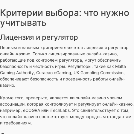
Критерии выбора: что нужно
учитывать
Лицензия и регулятор
Первым и важным критерием является лицензия и регулятор
онлайн-казино. Только лицензированные онлайн-казино,
работающие под контролем регулятора, могут обеспечить
безопасность и честность игры. Регуляторы, такие как Malta
Gaming Authority, Curacao eGaming, UK Gambling Commission,
обеспечивают безопасность и прозрачность работы онлайн-
казино.
Кроме того, проверьте, является ли онлайн-казино членом
ассоциации, которая контролирует и регулирует онлайн-казино,
например, eCOGRA или iTechLabs. Это свидетельствует о том,
что онлайн-казино соответствует международным стандартам
и требованиям.