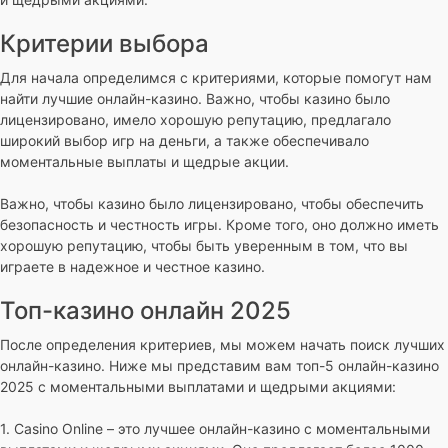
Критерии выбора
Для начала определимся с критериями, которые помогут нам
найти лучшие онлайн-казино. Важно, чтобы казино было
лицензировано, имело хорошую репутацию, предлагало
широкий выбор игр на деньги, а также обеспечивало
моментальные выплаты и щедрые акции.
Важно, чтобы казино было лицензировано, чтобы обеспечить
безопасность и честность игры. Кроме того, оно должно иметь
хорошую репутацию, чтобы быть уверенным в том, что вы
играете в надежное и честное казино.
Топ-казино онлайн 2025
После определения критериев, мы можем начать поиск лучших
онлайн-казино. Ниже мы представим вам топ-5 онлайн-казино
2025 с моментальными выплатами и щедрыми акциями:
1. Casino Online – это лучшее онлайн-казино с моментальными