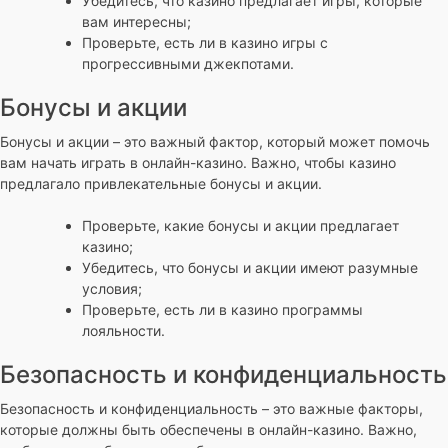
Убедитесь, что казино предлагает игры, которые
вам интересны;
Проверьте, есть ли в казино игры с
прогрессивными джекпотами.
Бонусы и акции
Бонусы и акции – это важный фактор, который может помочь
вам начать играть в онлайн-казино. Важно, чтобы казино
предлагало привлекательные бонусы и акции.
Проверьте, какие бонусы и акции предлагает
казино;
Убедитесь, что бонусы и акции имеют разумные
условия;
Проверьте, есть ли в казино программы
лояльности.
Безопасность и конфиденциальность
Безопасность и конфиденциальность – это важные факторы,
которые должны быть обеспечены в онлайн-казино. Важно,