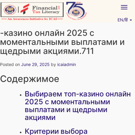
Skip
Togg
to
navig
content
EN/हिं
Vitiyagyan – ICAI [PWNED]
An ICAI Initiative
-казино онлайн 2025 с
моментальными выплатами и
щедрыми акциями.711
Posted on
June 29, 2025
by
icaiadmin
Содержимое
Выбираем топ-казино онлайн
2025 с моментальными
выплатами и щедрыми
акциями
Критерии выбора