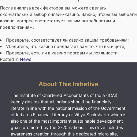
После анализа всех факторов вы можете сделать
окончательный выбор онлайн-казино. Важно, чтобы вы выбрали
казино, которое соответствует вашим потребностям и
предпочтениям.
Проверьте, соответствует ли казино вашим требованиям;
Убедитесь, что казино предлагает вам то, что вы ищете;
Проверьте, есть ли в казино программы лояльности.
Posted in
News
About This Initiative
The Institute of Chartered Accountants of India (ICAI)
keenly desires that all Indians should be financially
literate in line with the national mission of the Government
of India on Financial Literacy or Vitiya Shaksharta which is
also one of the most important sustainable development
goals promoted by the G-20 nations. This drive includes
awareness creation through this dedicated micro site,