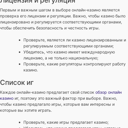
Лицензия и регуляция
Первым и важным шагом в выборе онлайн-казино является
проверка его лицензии и регуляции. Важно, чтобы казино было
лицензировано и регулируется соответствующими органами,
чтобы обеспечить безопасность и честность игры.
Проверьте, является ли казино лицензированным и
регулируемым соответствующими органами;
Убедитесь, что казино имеет международную
лицензию, а не только национальную;
Проверьте, какие регуляторы контролируют работу
казино.
Список иг
Каждое онлайн-казино предлагает свой список
обзор онлайн
казино
иг, поэтому это важный фактор при выборе. Важно,
чтобы казино предлагало игры, которые вам интересны и
которые вы хотите играть.
Проверьте, какие игры предлагает казино;