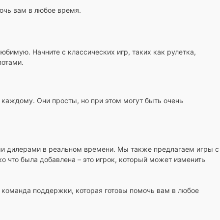
очь вам в любое время.
юбимую. Начните с классических игр, таких как рулетка,
потами.
 каждому. Они просты, но при этом могут быть очень
ыми дилерами в реальном времени. Мы также предлагаем игры с
о что была добавлена – это игрок, который может изменить
ть команда поддержки, которая готовы помочь вам в любое