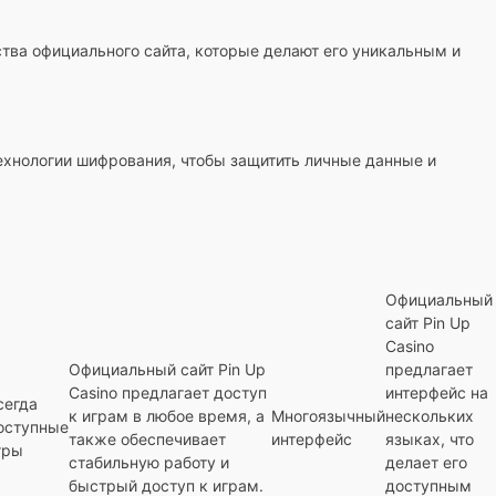
тва официального сайта, которые делают его уникальным и
ехнологии шифрования, чтобы защитить личные данные и
Официальный
сайт Pin Up
Casino
Официальный сайт Pin Up
предлагает
Casino предлагает доступ
интерфейс на
сегда
к играм в любое время, а
Многоязычный
нескольких
оступные
также обеспечивает
интерфейс
языках, что
гры
стабильную работу и
делает его
быстрый доступ к играм.
доступным