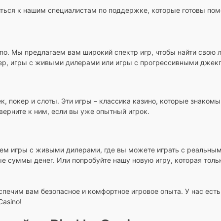
иться к нашим специалистам по поддержке, которые готовы пом
no. Мы предлагаем вам широкий спектр игр, чтобы найти свою л
имер, игры с живыми дилерами или игры с прогрессивными джек
, покер и слоты. Эти игры – классика казино, которые знакомы
 верните к ним, если вы уже опытный игрок.
агаем игры с живыми дилерами, где вы можете играть с реальн
 суммы денег. Или попробуйте нашу новую игру, которая тольк
беспечим вам безопасное и комфортное игровое опыта. У нас ес
asino!