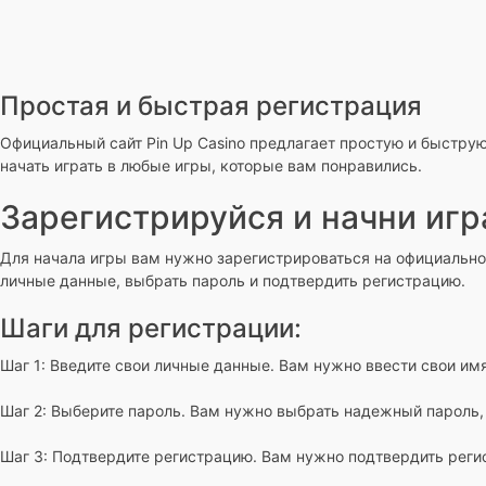
Простая и быстрая регистрация
Официальный сайт Pin Up Casino предлагает простую и быструю
начать играть в любые игры, которые вам понравились.
Зарегистрируйся и начни игр
Для начала игры вам нужно зарегистрироваться на официальном
личные данные, выбрать пароль и подтвердить регистрацию.
Шаги для регистрации:
Шаг 1: Введите свои личные данные. Вам нужно ввести свои им
Шаг 2: Выберите пароль. Вам нужно выбрать надежный пароль, 
Шаг 3: Подтвердите регистрацию. Вам нужно подтвердить регис