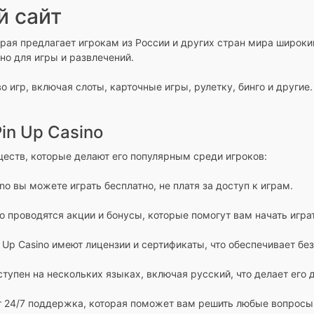
й сайт
орая предлагает игрокам из России и других стран мира широк
жно для игры и развлечений.
 игр, включая слоты, карточные игры, рулетку, бинго и другие.
in Up Casino
ществ, которые делают его популярным среди игроков:
no вы можете играть бесплатно, не платя за доступ к играм.
но проводятся акции и бонусы, которые помогут вам начать игр
n Up Casino имеют лицензии и сертификаты, что обеспечивает бе
тупен на нескольких языках, включая русский, что делает его 
ет 24/7 поддержка, которая поможет вам решить любые вопросы