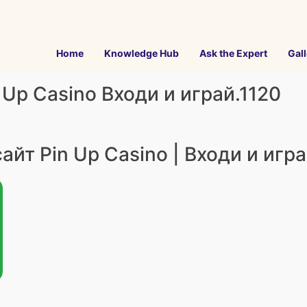
Home
Knowledge Hub
Ask the Expert
Gall
Up Casino Входи и играй.1120
йт Pin Up Casino | Входи и игр