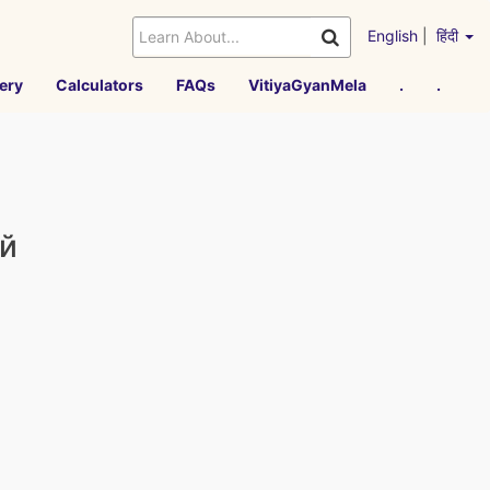
English
|
हिंदी
ery
Calculators
FAQs
VitiyaGyanMela
.
.
ай