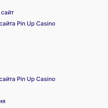
 сайт
айта Pin Up Casino
айта Pin Up Casino
ия