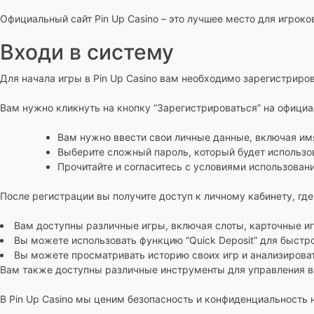
Официальный сайт Pin Up Casino – это лучшее место для игроко
Входи в систему
Для начала игры в Pin Up Casino вам необходимо зарегистриров
Вам нужно кликнуть на кнопку “Зарегистрироваться” на официал
Вам нужно ввести свои личные данные, включая им
Выберите сложный пароль, который будет использов
Прочитайте и согласитесь с условиями использования
После регистрации вы получите доступ к личному кабинету, гд
Вам доступны различные игры, включая слоты, карточные иг
Вы можете использовать функцию “Quick Deposit” для быстро
Вы можете просматривать историю своих игр и анализироват
Вам также доступны различные инструменты для управления ва
В Pin Up Casino мы ценим безопасность и конфиденциальность