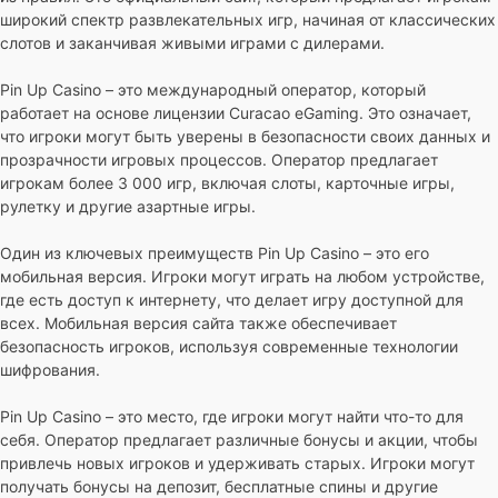
широкий спектр развлекательных игр, начиная от классических
слотов и заканчивая живыми играми с дилерами.
Pin Up Casino – это международный оператор, который
работает на основе лицензии Curacao eGaming. Это означает,
что игроки могут быть уверены в безопасности своих данных и
прозрачности игровых процессов. Оператор предлагает
игрокам более 3 000 игр, включая слоты, карточные игры,
рулетку и другие азартные игры.
Один из ключевых преимуществ Pin Up Casino – это его
мобильная версия. Игроки могут играть на любом устройстве,
где есть доступ к интернету, что делает игру доступной для
всех. Мобильная версия сайта также обеспечивает
безопасность игроков, используя современные технологии
шифрования.
Pin Up Casino – это место, где игроки могут найти что-то для
себя. Оператор предлагает различные бонусы и акции, чтобы
привлечь новых игроков и удерживать старых. Игроки могут
получать бонусы на депозит, бесплатные спины и другие