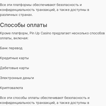
Все эти платформы обеспечивают безопасность и
конфиденциальность транзакций, а также доступны в
различных странах.
Способы оплаты
Кроме платформ, Pin Up Casino предлагает несколько способов
оплаты, включая:
Банк перевод
Кредитные карты
Дебетовые карты
Электронные деньги
Криптовалюта
Все эти способы оплаты обеспечивают безопасность и
конфиденциальность транзакций, а также доступны в