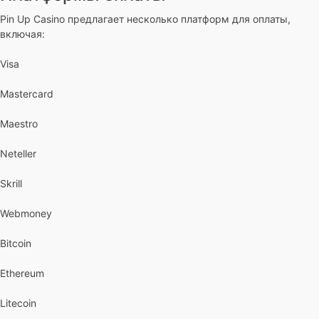
Pin Up Casino предлагает несколько платформ для оплаты,
включая:
Visa
Mastercard
Maestro
Neteller
Skrill
Webmoney
Bitcoin
Ethereum
Litecoin