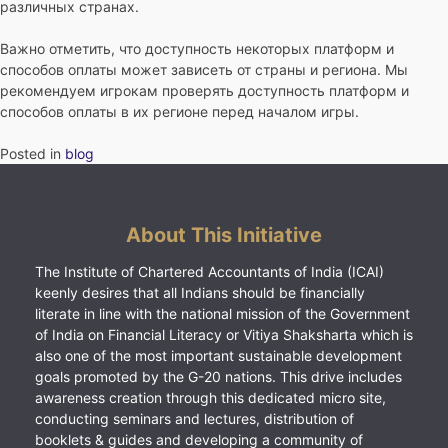
различных странах.
Важно отметить, что доступность некоторых платформ и
способов оплаты может зависеть от страны и региона. Мы
рекомендуем игрокам проверять доступность платформ и
способов оплаты в их регионе перед началом игры.
Posted in
blog
About This Initiative
The Institute of Chartered Accountants of India (ICAI)
keenly desires that all Indians should be financially
literate in line with the national mission of the Government
of India on Financial Literacy or Vitiya Shaksharta which is
also one of the most important sustainable development
goals promoted by the G-20 nations. This drive includes
awareness creation through this dedicated micro site,
conducting seminars and lectures, distribution of
booklets & guides and developing a community of