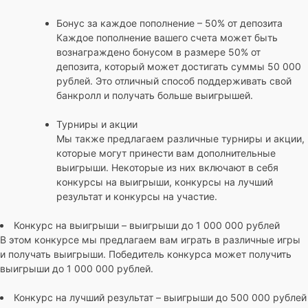
Бонус за каждое пополнение – 50% от депозита
Каждое пополнение вашего счета может быть
вознаграждено бонусом в размере 50% от
депозита, который может достигать суммы 50 000
рублей. Это отличный способ поддерживать свой
банкролл и получать больше выигрышей.
Турниры и акции
Мы также предлагаем различные турниры и акции,
которые могут принести вам дополнительные
выигрыши. Некоторые из них включают в себя
конкурсы на выигрыши, конкурсы на лучший
результат и конкурсы на участие.
Конкурс на выигрыши – выигрыши до 1 000 000 рублей
В этом конкурсе мы предлагаем вам играть в различные игры
и получать выигрыши. Победитель конкурса может получить
выигрыши до 1 000 000 рублей.
Конкурс на лучший результат – выигрыши до 500 000 рублей