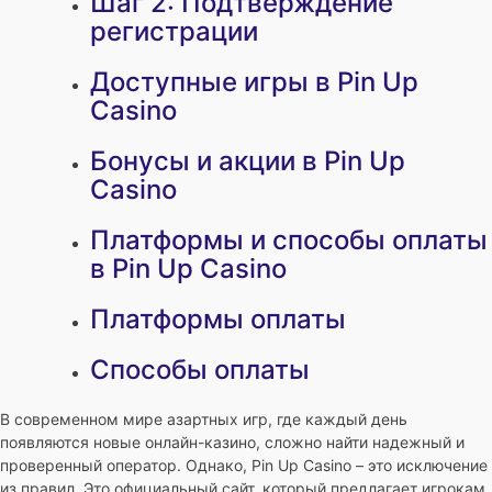
Шаг 2: Подтверждение
регистрации
Доступные игры в Pin Up
Casino
Бонусы и акции в Pin Up
Casino
Платформы и способы оплаты
в Pin Up Casino
Платформы оплаты
Способы оплаты
В современном мире азартных игр, где каждый день
появляются новые онлайн-казино, сложно найти надежный и
проверенный оператор. Однако, Pin Up Casino – это исключение
из правил. Это официальный сайт, который предлагает игрокам