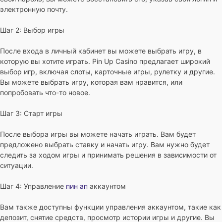
электронную почту.
Шаг 2: Выбор игры
После входа в личный кабинет вы можете выбрать игру, в
которую вы хотите играть. Pin Up Casino предлагает широкий
выбор игр, включая слоты, карточные игры, рулетку и другие.
Вы можете выбрать игру, которая вам нравится, или
попробовать что-то новое.
Шаг 3: Старт игры
После выбора игры вы можете начать играть. Вам будет
предложено выбрать ставку и начать игру. Вам нужно будет
следить за ходом игры и принимать решения в зависимости от
ситуации.
Шаг 4: Управление
пин ап
аккаунтом
Вам также доступны функции управления аккаунтом, такие как
депозит, снятие средств, просмотр истории игры и другие. Вы