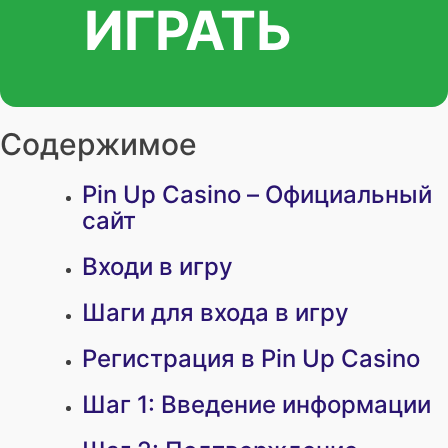
ИГРАТЬ
Содержимое
Pin Up Casino – Официальный
сайт
Входи в игру
Шаги для входа в игру
Регистрация в Pin Up Casino
Шаг 1: Введение информации