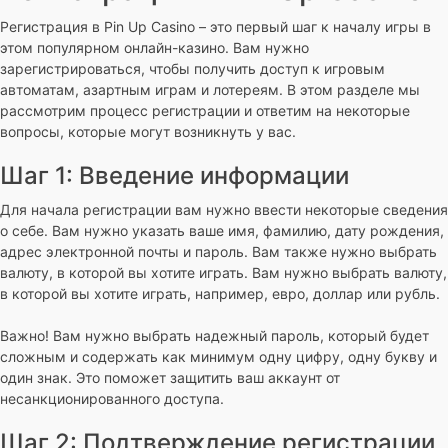
Регистрация в Pin Up Casino – это первый шаг к началу игры в
этом популярном онлайн-казино. Вам нужно
зарегистрироваться, чтобы получить доступ к игровым
автоматам, азартным играм и лотереям. В этом разделе мы
рассмотрим процесс регистрации и ответим на некоторые
вопросы, которые могут возникнуть у вас.
Шаг 1: Введение информации
Для начала регистрации вам нужно ввести некоторые сведения
о себе. Вам нужно указать ваше имя, фамилию, дату рождения,
адрес электронной почты и пароль. Вам также нужно выбрать
валюту, в которой вы хотите играть. Вам нужно выбрать валюту,
в которой вы хотите играть, например, евро, доллар или рубль.
Важно! Вам нужно выбрать надежный пароль, который будет
сложным и содержать как минимум одну цифру, одну букву и
один знак. Это поможет защитить ваш аккаунт от
несанкционированного доступа.
Шаг 2: Подтверждение регистрации