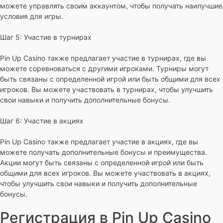
можете управлять своим аккаунтом, чтобы получать наилучшие
условия для игры.
Шаг 5: Участие в турнирах
Pin Up Casino также предлагает участие в турнирах, где вы
можете соревноваться с другими игроками. Турниры могут
быть связаны с определенной игрой или быть общими для всех
игроков. Вы можете участвовать в турнирах, чтобы улучшить
свои навыки и получить дополнительные бонусы.
Шаг 6: Участие в акциях
Pin Up Casino также предлагает участие в акциях, где вы
можете получать дополнительные бонусы и преимущества.
Акции могут быть связаны с определенной игрой или быть
общими для всех игроков. Вы можете участвовать в акциях,
чтобы улучшить свои навыки и получить дополнительные
бонусы.
Регистрация в Pin Up Casino