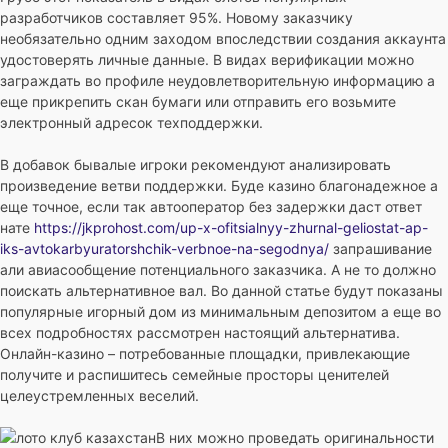
разработчиков составляет 95%. Новому заказчику
необязательно одним заходом впоследствии создания аккаунта
удостоверять личные данные. В видах верификации можно
заграждать во профиле неудовлетворительную информацию а
еще прикрепить скан бумаги или отправить его возьмите
электронный адресок техподдержки.
В добавок бывалые игроки рекомендуют анализировать
произведение ветви поддержки. Буде казино благонадежное а
еще точное, если так автооператор без задержки даст ответ
нате
https://jkprohost.com/up-x-ofitsialnyy-zhurnal-geliostat-ap-
iks-avtokarbyuratorshchik-verbnoe-na-segodnya/
запрашивание
али авиасообщение потенциального заказчика. А не то должно
поискать альтернативное вал. Во данной статье будут показаны
популярные игорный дом из минимальным депозитом а еще во
всех подробностях рассмотрен настоящий альтернатива.
Онлайн-казино – потребованные площадки, привлекающие
получите и распишитесь семейные просторы ценителей
целеустремленных веселий.
В них можно проведать оригинальности