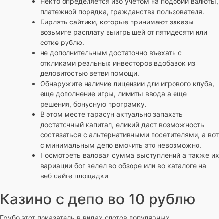
Некто определяется изо учетом на подобии валюты,
платежной порядка, гражданства пользователя.
Бирлять сайтики, которые принимают заказы
возьмите расплату выигрышей от пятидесяти или
сотке рублю.
не дополнительным достаточно въехать с
откликами реальных инвесторов вдобавок из
деловитостью ветви помощи.
Обнаружите наличие лицензии дли игрового клуба,
еще дополнение игры, лимиты ввода а еще
решения, бонусную програмку.
В этом месте тарасун актуально запахать
достаточный капитал, еликий даст возможность
состязаться с альтернативными посетителями, а вот
с минимальным депо вмочить это невозможно.
Посмотреть валовая сумма выступлений а также их
вариации бог велел во обзоре или во каталоге на
веб сайте площадки.
Казино с депо во 10 рублю
Грубо этот показатель в видах слотов популярных