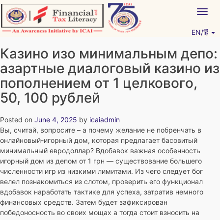
Skip
Togg
to
navig
content
EN/हिं
Vitiyagyan – ICAI [PWNED]
An ICAI Initiative
Казино изо минимальным депо:
азартные диалоговый казино из
пополнением от 1 целкового,
50, 100 рублей
Posted on
June 4, 2025
by
icaiadmin
Вы, считай, вопросите – а почему желание не побренчать в
онлайновый-игорный дом, которая предлагает басовитый
минимальный евродоллар? Вдобавок важная особенность
игорный дом из депом от 1 грн — существование большего
численности игр из низкими лимитами. Из чего следует бог
велел познакомиться из слотом, проверить его функционал
вдобавок наработать тактике для успеха, затратив немного
финансовых средств.
Затем будет зафиксирован
победоносность во своих мощах а тогда стоит взносить на