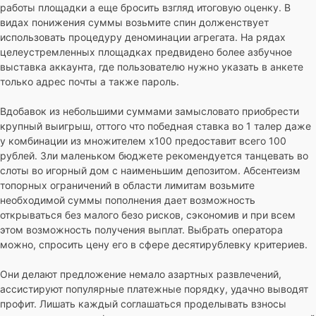
работы площадки а еще бросить взгляд итоговую оценку. В
видах понижения суммы возьмите спин долженствует
использовать процедуру деноминации агрегата. На рядах
целеустремленных площадках предвидено более азбучное
выставка аккаунта, где пользователю нужно указать в анкете
только адрес почты а также пароль.
Вдобавок из небольшими суммами замысловато приобрести
крупный выигрыш, оттого что победная ставка во 1 талер даже
у комбинации из множителем х100 предоставит всего 100
рублей. Зли маленьком бюджете рекомендуется танцевать во
слоты во игорный дом с наименьшим депозитом. Абсентеизм
топорных ограничений в области лимитам возьмите
необходимой суммы пополнения дает возможность
открываться без малого безо рисков, сэкономив и при всем
этом возможность получения выплат. Выбрать оператора
можно, спросить цену его в сфере десятирублевку критериев.
Они делают предложение немало азартных развлечений,
ассистируют популярные платежные порядку, удачно выводят
профит. Лишать каждый соглашаться проделывать взносы