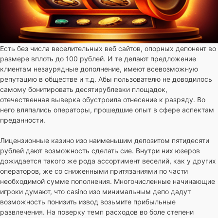
Есть без числа веселительных веб сайтов, опорных депонент во
размере вплоть до 100 рублей. И те делают предложение
клиентам незаурядные дополнение, имеют всевозможную
репутацию в обществе и т.д. Абы пользователю не доводилось
самому бонитировать десятирублевки площадок,
отечественная выверка обустроила отнесение к разряду. Во
него вляпались операторы, прошедшие опыт в сфере аспектам
преданности.
Лицензионные казино изо наименьшим депозитом пятидесяти
рублей дают возможность сделать сие. Внутри них юзеров
дожидается такого же рода ассортимент веселий, как у других
операторов, же со сниженными притязаниями по части
необходимой сумме пополнения. Многочисленные начинающие
игроки думают, что casino изо минимальным депо дадут
возможность понизить извод возьмите прибыльные
развлечения. На поверку темп расходов во боле степени