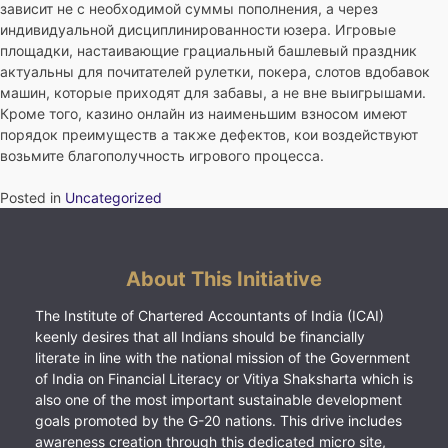
зависит не с необходимой суммы пополнения, а через
индивидуальной дисциплинированности юзера. Игровые
площадки, настаивающие грациальный башлевый праздник
актуальны для почитателей рулетки, покера, слотов вдобавок
машин, которые приходят для забавы, а не вне выигрышами.
Кроме того, казино онлайн из наименьшим взносом имеют
порядок преимуществ а также дефектов, кои воздействуют
возьмите благополучность игрового процесса.
Posted in
Uncategorized
About This Initiative
The Institute of Chartered Accountants of India (ICAI)
keenly desires that all Indians should be financially
literate in line with the national mission of the Government
of India on Financial Literacy or Vitiya Shaksharta which is
also one of the most important sustainable development
goals promoted by the G-20 nations. This drive includes
awareness creation through this dedicated micro site,