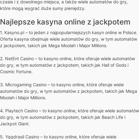
czasie i z dowolnego miejsca, a także wiele automatów do gry,
które mogą wygrać duże sumy pieniędzy.
Najlepsze kasyna online z jackpotem
1. Kasyno.pl – to jeden z najpopularniejszych kasyn online w Polsce.
Oferta kasyna obejmuje wiele automatów do gry, w tym automatów
z jackpotem, takich jak Mega Moolah i Major Millions.
2. NetEnt Casino – to kasyno online, które oferuje wiele automatów
do gry, w tym automatów z jackpotem, takich jak Hall of Gods i
Cosmic Fortune.
3. Microgaming Casino – to kasyno online, które oferuje wiele
automatów do gry, w tym automatów z jackpotem, takich jak Mega
Moolah i Major Millions.
4. Playtech Casino – to kasyno online, które oferuje wiele automatów
do gry, w tym automatów z jackpotem, takich jak Beach Life i
Jackpot Giant.
5. Yggdrasil Casino – to kasyno online, które oferuje wiele