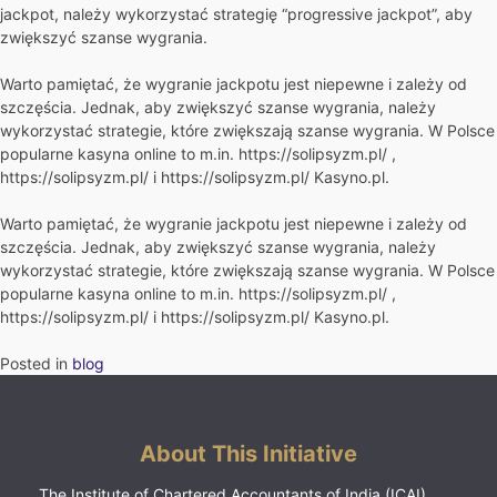
jackpot, należy wykorzystać strategię “progressive jackpot”, aby
zwiększyć szanse wygrania.
Warto pamiętać, że wygranie jackpotu jest niepewne i zależy od
szczęścia. Jednak, aby zwiększyć szanse wygrania, należy
wykorzystać strategie, które zwiększają szanse wygrania. W Polsce
popularne kasyna online to m.in. https://solipsyzm.pl/ ,
https://solipsyzm.pl/ i https://solipsyzm.pl/ Kasyno.pl.
Warto pamiętać, że wygranie jackpotu jest niepewne i zależy od
szczęścia. Jednak, aby zwiększyć szanse wygrania, należy
wykorzystać strategie, które zwiększają szanse wygrania. W Polsce
popularne kasyna online to m.in. https://solipsyzm.pl/ ,
https://solipsyzm.pl/ i https://solipsyzm.pl/ Kasyno.pl.
Posted in
blog
About This Initiative
The Institute of Chartered Accountants of India (ICAI)