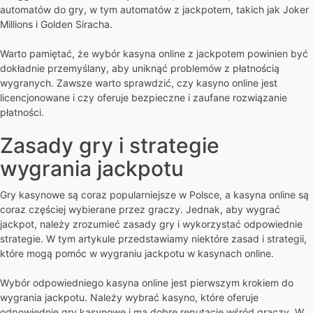
automatów do gry, w tym automatów z jackpotem, takich jak Joker
Millions i Golden Siracha.
Warto pamiętać, że wybór kasyna online z jackpotem powinien być
dokładnie przemyślany, aby uniknąć problemów z płatnością
wygranych. Zawsze warto sprawdzić, czy kasyno online jest
licencjonowane i czy oferuje bezpieczne i zaufane rozwiązanie
płatności.
Zasady gry i strategie
wygrania jackpotu
Gry kasynowe są coraz popularniejsze w Polsce, a kasyna online są
coraz częściej wybierane przez graczy. Jednak, aby wygrać
jackpot, należy zrozumieć zasady gry i wykorzystać odpowiednie
strategie. W tym artykule przedstawiamy niektóre zasad i strategii,
które mogą pomóc w wygraniu jackpotu w kasynach online.
Wybór odpowiedniego kasyna online jest pierwszym krokiem do
wygrania jackpotu. Należy wybrać kasyno, które oferuje
odpowiednie gry kasynowe i ma dobre reputację wśród graczy. W