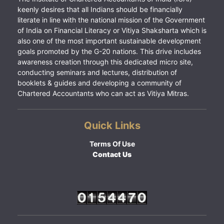
keenly desires that all Indians should be financially
literate in line with the national mission of the Government
of India on Financial Literacy or Vitiya Shaksharta which is
also one of the most important sustainable development
goals promoted by the G-20 nations. This drive includes
awareness creation through this dedicated micro site,
conducting seminars and lectures, distribution of
booklets & guides and developing a community of
Chartered Accountants who can act as Vitiya Mitras.
Quick Links
Terms Of Use
Contact Us