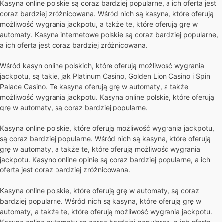
Kasyna online polskie są coraz bardziej popularne, a ich oferta jest
coraz bardziej zróżnicowana. Wśród nich są kasyna, które oferują
możliwość wygrania jackpotu, a także te, które oferują grę w
automaty. Kasyna internetowe polskie są coraz bardziej popularne,
a ich oferta jest coraz bardziej zróżnicowana.
Wśród kasyn online polskich, które oferują możliwość wygrania
jackpotu, są takie, jak Platinum Casino, Golden Lion Casino i Spin
Palace Casino. Te kasyna oferują grę w automaty, a także
możliwość wygrania jackpotu. Kasyna online polskie, które oferują
grę w automaty, są coraz bardziej popularne.
Kasyna online polskie, które oferują możliwość wygrania jackpotu,
są coraz bardziej popularne. Wśród nich są kasyna, które oferują
grę w automaty, a także te, które oferują możliwość wygrania
jackpotu. Kasyno online opinie są coraz bardziej popularne, a ich
oferta jest coraz bardziej zróżnicowana.
Kasyna online polskie, które oferują grę w automaty, są coraz
bardziej popularne. Wśród nich są kasyna, które oferują grę w
automaty, a także te, które oferują możliwość wygrania jackpotu.
Kasyno online automaty są coraz bardziej popularne, a ich oferta