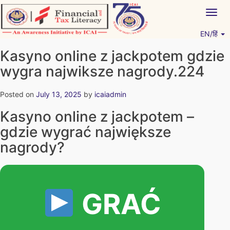
Skip
Togg
to
navig
content
EN/हिं
Vitiyagyan – ICAI [PWNED]
An ICAI Initiative
Kasyno online z jackpotem gdzie
wygra najwiksze nagrody.224
Posted on
July 13, 2025
by
icaiadmin
Kasyno online z jackpotem –
gdzie wygrać największe
nagrody?
GRAĆ