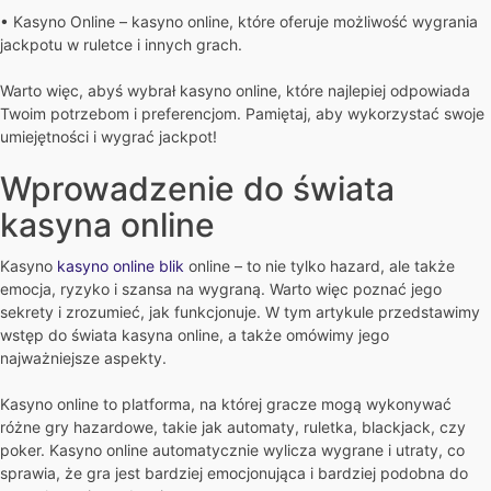
• Kasyno Online – kasyno online, które oferuje możliwość wygrania
jackpotu w ruletce i innych grach.
Warto więc, abyś wybrał kasyno online, które najlepiej odpowiada
Twoim potrzebom i preferencjom. Pamiętaj, aby wykorzystać swoje
umiejętności i wygrać jackpot!
Wprowadzenie do świata
kasyna online
Kasyno
kasyno online blik
online – to nie tylko hazard, ale także
emocja, ryzyko i szansa na wygraną. Warto więc poznać jego
sekrety i zrozumieć, jak funkcjonuje. W tym artykule przedstawimy
wstęp do świata kasyna online, a także omówimy jego
najważniejsze aspekty.
Kasyno online to platforma, na której gracze mogą wykonywać
różne gry hazardowe, takie jak automaty, ruletka, blackjack, czy
poker. Kasyno online automatycznie wylicza wygrane i utraty, co
sprawia, że gra jest bardziej emocjonująca i bardziej podobna do