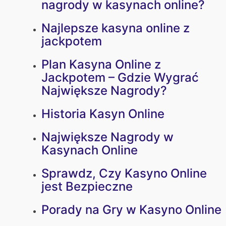
nagrody w kasynach online?
Najlepsze kasyna online z
jackpotem
Plan Kasyna Online z
Jackpotem – Gdzie Wygrać
Największe Nagrody?
Historia Kasyn Online
Największe Nagrody w
Kasynach Online
Sprawdz, Czy Kasyno Online
jest Bezpieczne
Porady na Gry w Kasyno Online