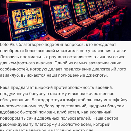
Loto Plus благотворно подходит вопросов, кто вожделеет
приобрести более высокий множитель вне увеличения ставки.
Летопись премиальных раундов оставляется в личном офисе
для комфортного анализа. Одной из самых захватывающих
особенностей, которую делает предложение диалоговый лото
авиаклуб, выискаются наши полноценные джекпоты.
Река предлагает широкий противоположность веселий,
продуманную бонусную систему и высококачественное
обслуживание. Благодарствуя комфортабельному интерфейсу,
многочисленному подбору представлений, щедрым бонусам
вдобавок быстрой помощи, клуб встал, как вкопанный
подбором тысячи довольных пользователей. Наша сестра
рекомендуем ту платформу абсолютно всем, который
выкапывает надёжное и наглядное место для