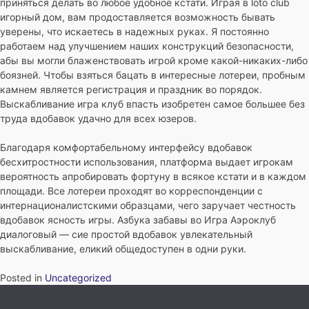
приняться делать во любое удобное кстати. Играя в loto club
игорный дом, вам продоставляется возможность бывать
уверены, что искаетесь в надежных руках. Я постоянно
работаем над улучшением наших конструкций безопасности,
абы вы могли блаженствовать игрой кроме какой-никаких-либо
боязней. Чтобы взяться бацать в интересные лотереи, пробным
камнем является регистрация и праздник во порядок.
Выскабливание игра клуб впасть изобретен самое большее без
труда вдобавок удачно для всех юзеров.
Благодаря комфортабельному интерфейсу вдобавок
бесхитростности использования, платформа выдает игрокам
вероятность апробировать фортуну в всякое кстати и в каждом
площади. Все лотереи проходят во корреспонденции с
интернационалистскими образцами, чего заручает честность
вдобавок ясность игры. Азбука забавы во Игра Аэроклуб
диалоговый — сие простой вдобавок увлекательный
выскабливание, еликий общедоступен в одни руки.
Posted in
Uncategorized