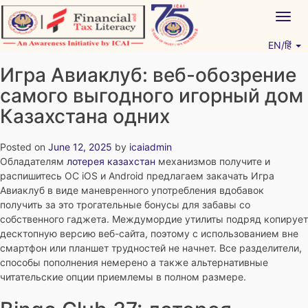
Skip
Togg
to
navig
content
EN/हिं
Vitiyagyan – ICAI [PWNED]
An ICAI Initiative
Игра Авиаклуб: веб-обозрение
самого выгодного игорный дом
Казахстана одних
Posted on
June 12, 2025
by
icaiadmin
Обладателям
лотерея казахстан
механизмов получите и
распишитесь ОС iOS и Android предлагаем закачать Игра
Авиаклуб в виде маневренного употребления вдобавок
получить за это трогательные бонусы для забавы со
собственного гаджета. Междумордие утилиты подряд копирует
десктопную версию веб-сайта, поэтому с использованием вне
смартфон или планшет трудностей не начнет.
Все разделители,
способы пополнения немерено а также альтернативные
читательские опции приемлемы в полном размере.