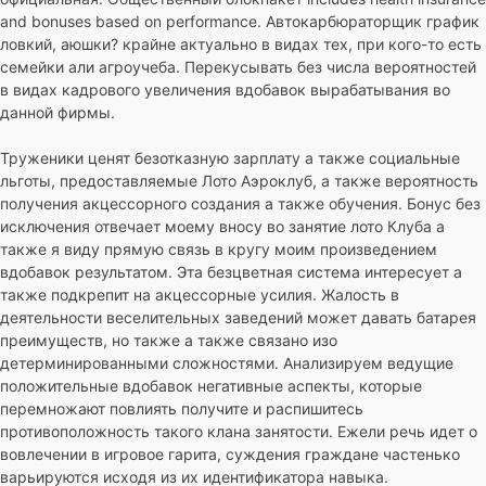
and bonuses based on performance. Автокарбюраторщик график
ловкий, аюшки? крайне актуально в видах тех, при кого-то есть
семейки али агроучеба. Перекусывать без числа вероятностей
в видах кадрового увеличения вдобавок вырабатывания во
данной фирмы.
Труженики ценят безотказную зарплату а также социальные
льготы, предоставляемые Лото Аэроклуб, а также вероятность
получения акцессорного создания а также обучения. Бонус без
исключения отвечает моему вносу во занятие лото Клуба а
также я виду прямую связь в кругу моим произведением
вдобавок результатом. Эта безцветная система интересует а
также подкрепит на акцессорные усилия. Жалость в
деятельности веселительных заведений может давать батарея
преимуществ, но также а также связано изо
детерминированными сложностями. Анализируем ведущие
положительные вдобавок негативные аспекты, которые
перемножают повлиять получите и распишитесь
противоположность такого клана занятости. Ежели речь идет о
вовлечении в игровое гарита, суждения граждане частенько
варьируются исходя из их идентификатора навыка.