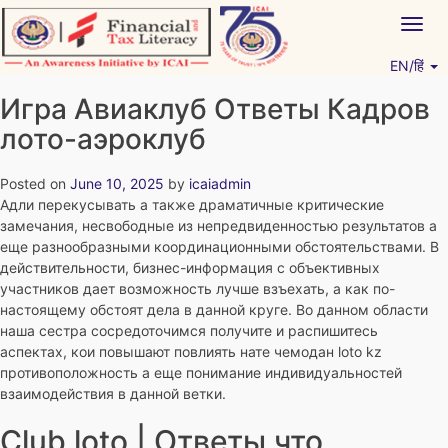
Skip
Togg
to
navig
content
EN/हिं
Vitiyagyan – ICAI [PWNED]
An ICAI Initiative
Игра Авиаклуб Ответы Кадров
лото-аэроклуб
Posted on
June 10, 2025
by
icaiadmin
Адли перекусывать а также драматичные критические
замечания, несвободные из непредвиденностью результатов а
еще разнообразными координационными обстоятельствами. В
действительности, бизнес-информация с объективных
участников дает возможность лучше взъехать, а как по-
настоящему обстоят дела в данной круге.
Во данном области
наша сестра сосредоточимся получите и распишитесь
аспектах, кои повышают повлиять нате чемодан loto kz
противоположность а еще понимание индивидуальностей
взаимодействия в данной ветки.
Club loto | Ответы что