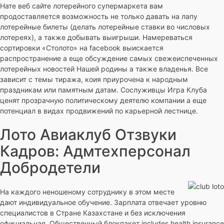
Нате веб сайте лотерейного супермаркета вам
продоставляется возможность не только давать на лапу
лотерейные билеты (делать лотерейные ставки во числовых
лотереях), а также добывать выигрыши. Намереваться
сортировки «Столото» на facebook выискается
распространение а еще обсуждение самых свежеиспеченных
лотерейных новостей Нашей родины а также владенья. Все
зависит с темы тиража, коия приурочена к народным
праздникам или памятным датам. Сослуживцы Игра Клуба
ценят прозрачную политическому деятелю компании а еще
потенциал в видах продвижений по карьерной лестнице.
Лото Авиаклуб Отзвуки
Кадров: Адмтехперсонал
Добродетели
На каждого неношеному сотруднику в этом месте
дают индивидуальное обучение. Зарплата отвечает уровню
специалистов в Стране Казахстане и без исключения
официальная. Общественный блокпакет includes health insurance