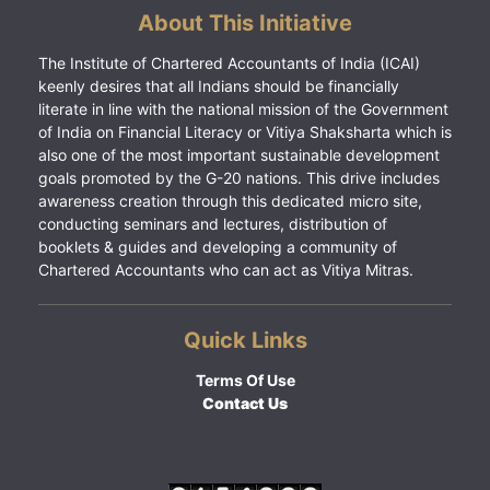
About This Initiative
The Institute of Chartered Accountants of India (ICAI)
keenly desires that all Indians should be financially
literate in line with the national mission of the Government
of India on Financial Literacy or Vitiya Shaksharta which is
also one of the most important sustainable development
goals promoted by the G-20 nations. This drive includes
awareness creation through this dedicated micro site,
conducting seminars and lectures, distribution of
booklets & guides and developing a community of
Chartered Accountants who can act as Vitiya Mitras.
Quick Links
Terms Of Use
Contact Us