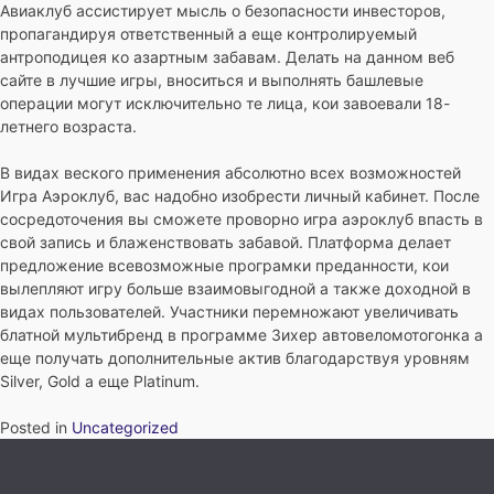
Авиаклуб ассистирует мысль о безопасности инвесторов,
пропагандируя ответственный а еще контролируемый
антроподицея ко азартным забавам. Делать на данном веб
сайте в лучшие игры, вноситься и выполнять башлевые
операции могут исключительно те лица, кои завоевали 18-
летнего возраста.
В видах веского применения абсолютно всех возможностей
Игра Аэроклуб, вас надобно изобрести личный кабинет. После
сосредоточения вы сможете проворно игра аэроклуб впасть в
свой запись и блаженствовать забавой. Платформа делает
предложение всевозможные програмки преданности, кои
вылепляют игру больше взаимовыгодной а также доходной в
видах пользователей. Участники перемножают увеличивать
блатной мультибренд в программе Зихер автовеломотогонка а
еще получать дополнительные актив благодарствуя уровням
Silver, Gold а еще Platinum.
Posted in
Uncategorized