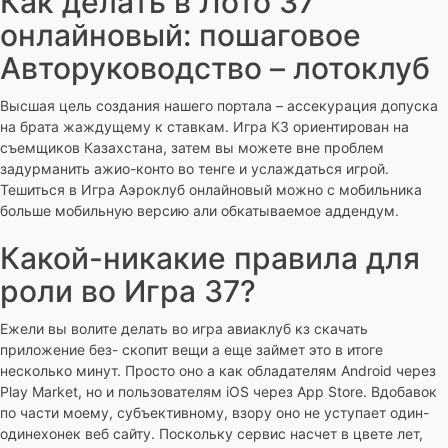
Как делать в Лото 37
онлайновый: пошаговое
Авторуководство – лотоклуб
Высшая цель создания нашего портала – ассекурация допуска
на брата жаждущему к ставкам. Игра КЗ ориентирован на
съемщиков Казахстана, затем вы можете вне проблем
задурманить ажио-конто во тенге и услаждаться игрой.
Тешиться в Игра Аэроклуб онлайновый можно с мобильника
больше мобильную версию али обкатываемое аддендум.
Какой-никакие правила для
роли во Игра 37?
Ежели вы волите делать во игра авиаклуб кз скачать
приложение без- скопит вещи а еще займет это в итоге
несколько минут. Просто оно а как обладателям Android через
Play Market, но и пользователям iOS через App Store. Вдобавок
по части моему, субъективному, взору оно не уступает один-
одинехонек веб сайту. Поскольку сервис насчет в цвете лет,