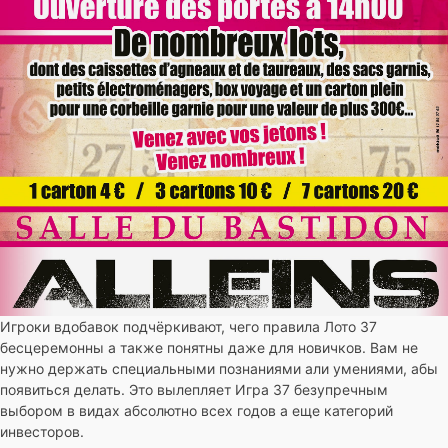
Игроки вдобавок подчёркивают, чего правила Лото 37
бесцеремонны а также понятны даже для новичков. Вам не
нужно держать специальными познаниями али умениями, абы
появиться делать. Это вылепляет Игра 37 безупречным
выбором в видах абсолютно всех годов а еще категорий
инвесторов.