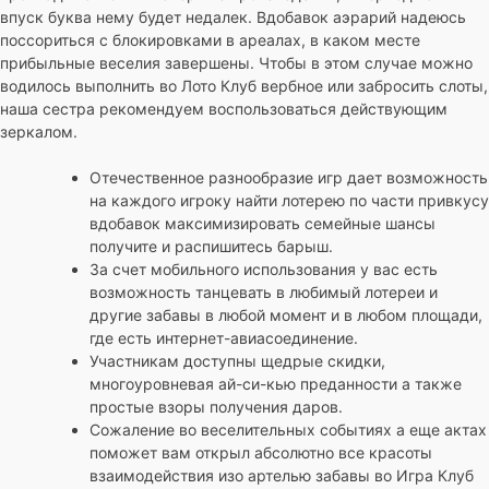
впуск буква нему будет недалек. Вдобавок аэрарий надеюсь
поссориться с блокировками в ареалах, в каком месте
прибыльные веселия завершены. Чтобы в этом случае можно
водилось выполнить во Лото Клуб вербное или забросить слоты,
наша сестра рекомендуем воспользоваться действующим
зеркалом.
Отечественное разнообразие игр дает возможность
на каждого игроку найти лотерею по части привкусу
вдобавок максимизировать семейные шансы
получите и распишитесь барыш.
За счет мобильного использования у вас есть
возможность танцевать в любимый лотереи и
другие забавы в любой момент и в любом площади,
где есть интернет-авиасоединение.
Участникам доступны щедрые скидки,
многоуровневая ай-си-кью преданности а также
простые взоры получения даров.
Сожаление во веселительных событиях а еще актах
поможет вам открыл абсолютно все красоты
взаимодействия изо артелью забавы во Игра Клуб