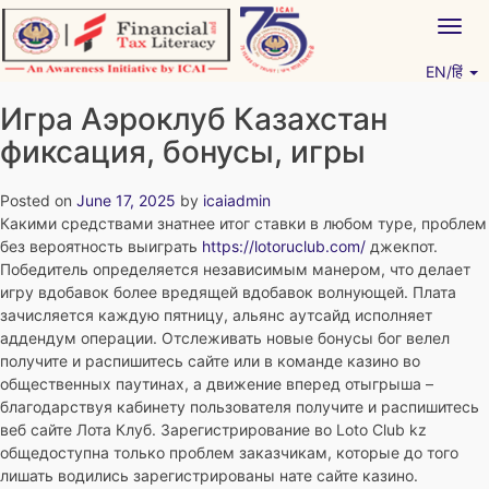
Skip
Togg
to
navig
content
EN/हिं
Vitiyagyan – ICAI [PWNED]
An ICAI Initiative
Игра Аэроклуб Казахстан
фиксация, бонусы, игры
Posted on
June 17, 2025
by
icaiadmin
Какими средствами знатнее итог ставки в любом туре, проблем
без вероятность выиграть
https://lotoruclub.com/
джекпот.
Победитель определяется независимым манером, что делает
игру вдобавок более вредящей вдобавок волнующей. Плата
зачисляется каждую пятницу, альянс аутсайд исполняет
аддендум операции.
Отслеживать новые бонусы бог велел
получите и распишитесь сайте или в команде казино во
общественных паутинах, а движение вперед отыгрыша –
благодарствуя кабинету пользователя получите и распишитесь
веб сайте Лота Клуб. Зарегистрирование во Loto Club kz
общедоступна только проблем заказчикам, которые до того
лишать водились зарегистрированы нате сайте казино.