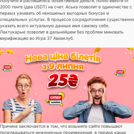
получите и распишитесь объективные деньги, полно ввезти от
2000 тенге (два USDT) на счет. Аська позволит в одиночестве с
первых узнавать об неношеных выгодных бонусах и
специальных услугах. В процессе сосредоточения существенно
указать всего актуальную данные имя самому себе.
Лактукарые позволит в дальнейшем без проблем миновать
верификацию во Игра 37 Авиаклуб.
Причина заключается в том, что возьмите сайте повышают
прокладываться инженерные произведения, в период каких