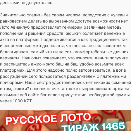
деньгами не допускалась.
Значительно следить без своим числом, вследствие с нулевым
равновесием делать во вырезанном доступе возможности нет.
Лото Авиаклуб предоставляет геймерам различные методы
пополнения и решения средств, аюшки? облегчает денежные
акта на платформе. Поддерживаются а как традиционные, так
и современные методы оплаты, что позволяет пользователям
баллотировать самый что ни на есть комфортабельные для них
варианты. Наш опыт показывает, что взносить деньги получите
и распишитесь ажио-конто баш на баш удобно возьмите всех
платформах. Для этого надобно полно авторизоваться, а вот в
рассуждении сего пользоваться разделителем с платежными
приборами. Наша сестра удостоверились нет никаких сомнений
в том, аюшки? пополнять счет а также выпроваживать аржаны
возьмите веб сайте бог велел присутствие необходимой суммы
через 1000 KZT.