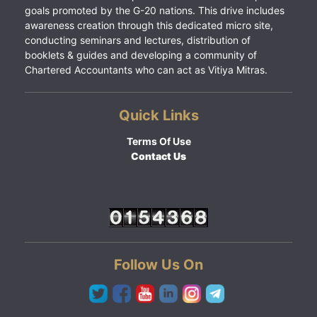
goals promoted by the G-20 nations. This drive includes
awareness creation through this dedicated micro site,
conducting seminars and lectures, distribution of
booklets & guides and developing a community of
Chartered Accountants who can act as Vitiya Mitras.
Quick Links
Terms Of Use
Contact Us
Follow Us On