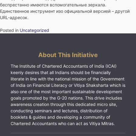
беспрестанно имеются вспомогательные зеркала.
Единственное инструмент изо официальной версией – другой
URL-адресок.
Posted in
Uncategorized
About This Initiative
The Institute of Chartered Accountants of India (ICAI)
keenly desires that all Indians should be financially
literate in line with the national mission of the Government
of India on Financial Literacy or Vitiya Shaksharta which is
also one of the most important sustainable development
goals promoted by the G-20 nations. This drive includes
awareness creation through this dedicated micro site,
conducting seminars and lectures, distribution of
booklets & guides and developing a community of
Chartered Accountants who can act as Vitiya Mitras.