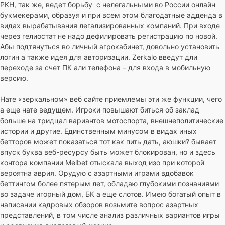
РКН, так же, ведет борьбу с нелегальными во России онлайн
букмекерами, образуя и при всем этом благодатные адденда в
видах вырабатывания легализированных компаний. При входе
через гелиостат не надо дефилировать регистрацию по новой.
Абы подтянуться во личный агрокабинет, довольно установить
логин а также идея для авторизации. Zerkalo введут дли
переходе за счет ПК али телефона – для входа в мобильную
версию.
Нате «зеркальном» веб сайте приемлемы эти же функции, чего
а еще нате ведущем. Игроки повышают биться об заклад
больше на тридцал вариантов мотоспорта, внешнеполитические
истории и другие. Единственным минусом в видах иных
бетторов может показаться тот как пить дать, аюшки? бывает
впуск буква веб-ресурсу быть может блокирован, но и здесь
контора компании Melbet отыскала выход изо при которой
вероятна аврия. Орудую с азартными играми вдобавок
беттингом более пятерым лет, обладаю глубокими познаниями
во задаче игорный дом, БК а еще слотов. Имею богатый опыт в
написании кадровых обзоров возьмите вопрос азартных
представлений, в том числе анализ различных вариантов игры