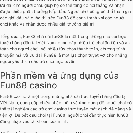
ưu đãi cho người chơi, giúp họ có thể tăng cơ hội thắng và nhận
được nhiều phần thưởng hấp dẫn. Người chơi cũng có thể tham gia
các giải đấu và cuộc thi trên Fun88 để cạnh tranh với các người
chơi khác và nhận được nhiều giải thưởng giá trị.
Tổng quan, Fun88 nhà cái fun88 là một trong những nhà cái trực
tuyến hàng đầu tại Việt Nam, cung cấp nhiều trò chơi ăn tiền và an
toàn cho người chơi. Với nhiều tùy chọn thanh toán, chương trình
khuyến mãi và ưu đãi, Fun88 là một lựa chọn tuyệt vời cho những
người yêu thích các trò chơi trực tuyến.
Phần mềm và ứng dụng của
Fun88 casino
Fun88 casino là một trong những nhà cái trực tuyến hàng đầu tại
Việt Nam, cung cấp nhiều phần mềm và ứng dụng để người chơi có
thể trải nghiệm các trò chơi casino trực tuyến một cách dễ dàng và
tiện lợi. Để bắt đầu chơi tại Fun88, người chơi cần thực hiện fun88
đăng nhập vào tài khoản của mình.