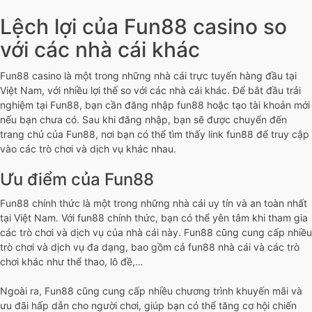
Lệch lợi của Fun88 casino so
với các nhà cái khác
Fun88 casino là một trong những nhà cái trực tuyến hàng đầu tại
Việt Nam, với nhiều lợi thế so với các nhà cái khác. Để bắt đầu trải
nghiệm tại Fun88, bạn cần đăng nhập fun88 hoặc tạo tài khoản mới
nếu bạn chưa có. Sau khi đăng nhập, bạn sẽ được chuyển đến
trang chủ của Fun88, nơi bạn có thể tìm thấy link fun88 để truy cập
vào các trò chơi và dịch vụ khác nhau.
Ưu điểm của Fun88
Fun88 chính thức là một trong những nhà cái uy tín và an toàn nhất
tại Việt Nam. Với fun88 chính thức, bạn có thể yên tâm khi tham gia
các trò chơi và dịch vụ của nhà cái này. Fun88 cũng cung cấp nhiều
trò chơi và dịch vụ đa dạng, bao gồm cả fun88 nhà cái và các trò
chơi khác như thể thao, lô đề,…
Ngoài ra, Fun88 cũng cung cấp nhiều chương trình khuyến mãi và
ưu đãi hấp dẫn cho người chơi, giúp bạn có thể tăng cơ hội chiến