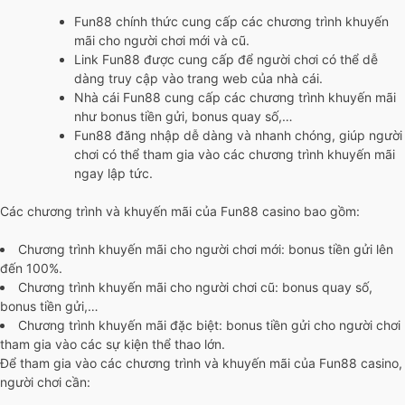
Fun88 chính thức cung cấp các chương trình khuyến
mãi cho người chơi mới và cũ.
Link Fun88 được cung cấp để người chơi có thể dễ
dàng truy cập vào trang web của nhà cái.
Nhà cái Fun88 cung cấp các chương trình khuyến mãi
như bonus tiền gửi, bonus quay số,…
Fun88 đăng nhập dễ dàng và nhanh chóng, giúp người
chơi có thể tham gia vào các chương trình khuyến mãi
ngay lập tức.
Các chương trình và khuyến mãi của Fun88 casino bao gồm:
Chương trình khuyến mãi cho người chơi mới: bonus tiền gửi lên
đến 100%.
Chương trình khuyến mãi cho người chơi cũ: bonus quay số,
bonus tiền gửi,…
Chương trình khuyến mãi đặc biệt: bonus tiền gửi cho người chơi
tham gia vào các sự kiện thể thao lớn.
Để tham gia vào các chương trình và khuyến mãi của Fun88 casino,
người chơi cần: