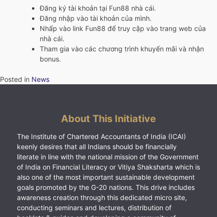
Đăng ký tài khoản tại Fun88 nhà cái.
Đăng nhập vào tài khoản của mình.
Nhấp vào link Fun88 để truy cập vào trang web của
nhà cái.
Tham gia vào các chương trình khuyến mãi và nhận
bonus.
Posted in
News
About This Initiative
The Institute of Chartered Accountants of India (ICAI)
keenly desires that all Indians should be financially
literate in line with the national mission of the Government
of India on Financial Literacy or Vitiya Shaksharta which is
also one of the most important sustainable development
goals promoted by the G-20 nations. This drive includes
awareness creation through this dedicated micro site,
conducting seminars and lectures, distribution of