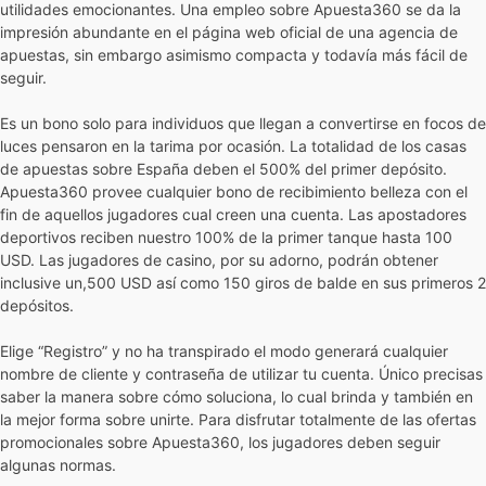
utilidades emocionantes. Una empleo sobre Apuesta360 se da la
impresión abundante en el página web oficial de una agencia de
apuestas, sin embargo asimismo compacta y todavía más fácil de
seguir.
Es un bono solo para individuos que llegan a convertirse en focos de
luces pensaron en la tarima por ocasión. La totalidad de los casas
de apuestas sobre España deben el 500% del primer depósito.
Apuesta360 provee cualquier bono de recibimiento belleza con el
fin de aquellos jugadores cual creen una cuenta. Las apostadores
deportivos reciben nuestro 100% de la primer tanque hasta 100
USD. Las jugadores de casino, por su adorno, podrán obtener
inclusive un,500 USD así­ como 150 giros de balde en sus primeros 2
depósitos.
Elige “Registro” y no ha transpirado el modo generará cualquier
nombre de cliente y contraseña de utilizar tu cuenta. Único precisas
saber la manera sobre cómo soluciona, lo cual brinda y también en
la mejor forma sobre unirte. Para disfrutar totalmente de las ofertas
promocionales sobre Apuesta360, los jugadores deben seguir
algunas normas.