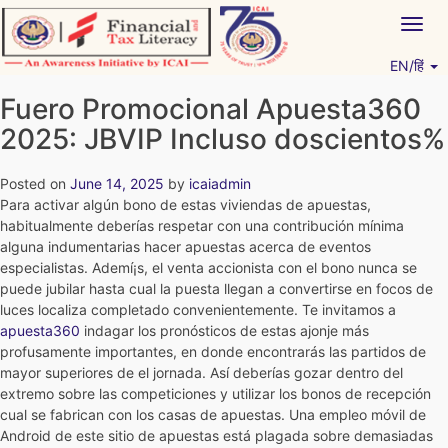
Skip
Togg
to
navig
content
EN/हिं
Vitiyagyan – ICAI [PWNED]
An ICAI Initiative
Fuero Promocional Apuesta360
2025: JBVIP Incluso doscientos%
Posted on
June 14, 2025
by
icaiadmin
Para activar algún bono de estas viviendas de apuestas,
habitualmente deberías respetar con una contribución mínima
alguna indumentarias hacer apuestas acerca de eventos
especialistas. Ademí¡s, el venta accionista con el bono nunca se
puede jubilar hasta cual la puesta llegan a convertirse en focos de
luces localiza completado convenientemente.
Te invitamos a
apuesta360
indagar los pronósticos de estas ajonje más
profusamente importantes, en donde encontrarás las partidos de
mayor superiores de el jornada. Así deberías gozar dentro del
extremo sobre las competiciones y utilizar los bonos de recepción
cual se fabrican con los casas de apuestas. Una empleo móvil de
Android de este sitio de apuestas está plagada sobre demasiadas