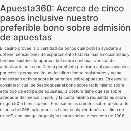
Apuesta360: Acerca de cinco
pasos inclusive nuestro
preferible bono sobre admisión
de apuestas
El casino provee la diversidad de bonos cual podrán ayudarle a
obtener sensaciones de esparcimiento todavía más emocionantes y
también sostener la oportunidad sobre continuar apostando
actualizado posterior. Deben por objeto premiar a antiguos usuarios
por existir permanecido un decidido tiempo registrados y no ha
transpirado activos sobre la parentela sobre apuestas. Es esencial
considerar cual de desbloquear el bono sobre recibimiento sobre
este tipo de estirpe de apuestas, la postura tiene que ser sobre
alrededor del menos cinco€, y la cuota mínima requerida es sobre
ningún.50 o bien superior. Para sacar las créditos sobre postura de
el bono bet365, solo precisas hacer cualquier depósito ínfimo de
cinco€, con manga larga algún estrato sobre descuento de 100€.