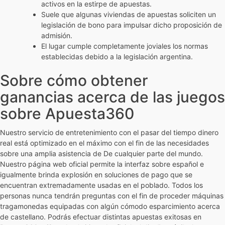
activos en la estirpe de apuestas.
Suele que algunas viviendas de apuestas soliciten un
legislación de bono para impulsar dicho proposición de
admisión.
El lugar cumple completamente joviales los normas
establecidas debido a la legislación argentina.
Sobre cómo obtener
ganancias acerca de las juegos
sobre Apuesta360
Nuestro servicio de entretenimiento con el pasar del tiempo dinero
real está optimizado en el máximo con el fin de las necesidades
sobre una amplia asistencia de De cualquier parte del mundo.
Nuestro página web oficial permite la interfaz sobre español e
igualmente brinda explosión en soluciones de pago que se
encuentran extremadamente usadas en el poblado. Todos los
personas nunca tendrán preguntas con el fin de proceder máquinas
tragamonedas equipadas con algún cómodo esparcimiento acerca
de castellano. Podrás efectuar distintas apuestas exitosas en