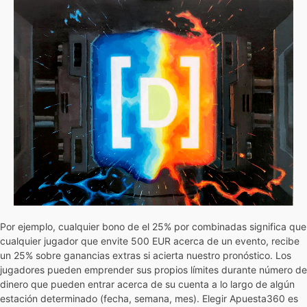
Por ejemplo, cualquier bono de el 25% por combinadas significa que
cualquier jugador que envite 500 EUR acerca de un evento, recibe
un 25% sobre ganancias extras si acierta nuestro pronóstico. Los
jugadores pueden emprender sus propios límites durante número de
dinero que pueden entrar acerca de su cuenta a lo largo de algún
estación determinado (fecha, semana, mes). Elegir Apuesta360 es