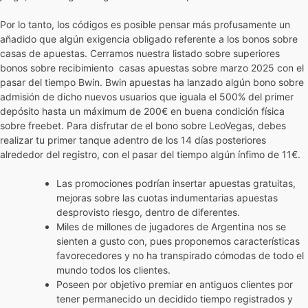
Por lo tanto, los códigos es posible pensar más profusamente un
añadido que algún exigencia obligado referente a los bonos sobre
casas de apuestas. Cerramos nuestra listado sobre superiores
bonos sobre recibimiento casas apuestas sobre marzo 2025 con el
pasar del tiempo Bwin. Bwin apuestas ha lanzado algún bono sobre
admisión de dicho nuevos usuarios que iguala el 500% del primer
depósito hasta un máximum de 200€ en buena condición física
sobre freebet. Para disfrutar de el bono sobre LeoVegas, debes
realizar tu primer tanque adentro de los 14 días posteriores
alrededor del registro, con el pasar del tiempo algún ínfimo de 11€.
Las promociones podrían insertar apuestas gratuitas,
mejoras sobre las cuotas indumentarias apuestas
desprovisto riesgo, dentro de diferentes.
Miles de millones de jugadores de Argentina nos se
sienten a gusto con, pues proponemos características
favorecedores y no ha transpirado cómodas de todo el
mundo todos los clientes.
Poseen por objetivo premiar en antiguos clientes por
tener permanecido un decidido tiempo registrados y