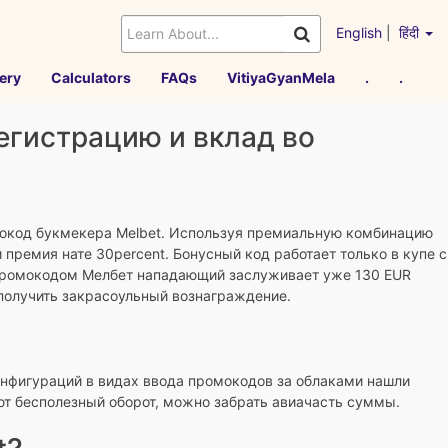
English
|
हिंदी
ery
Calculators
FAQs
VitiyaGyanMela
.
.
егистрацию и вклад во
омокод букмекера Melbet. Используя премиальную комбинацию
ремия нате 30percent. Бонусный код работает только в купе с
 промокодом Мелбет нападающий заслуживает уже 130 EUR
 получить закрасоульный вознаграждение.
онфигураций в видах ввода промокодов за облаками нашли
ют бесполезный оборот, можно забрать авиачасть суммы.