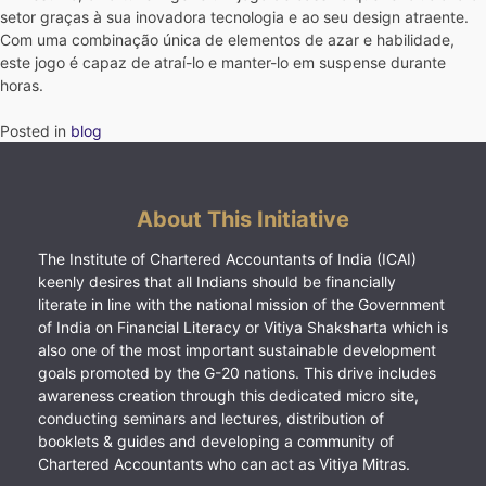
setor graças à sua inovadora tecnologia e ao seu design atraente.
Com uma combinação única de elementos de azar e habilidade,
este jogo é capaz de atraí-lo e manter-lo em suspense durante
horas.
Posted in
blog
About This Initiative
The Institute of Chartered Accountants of India (ICAI)
keenly desires that all Indians should be financially
literate in line with the national mission of the Government
of India on Financial Literacy or Vitiya Shaksharta which is
also one of the most important sustainable development
goals promoted by the G-20 nations. This drive includes
awareness creation through this dedicated micro site,
conducting seminars and lectures, distribution of
booklets & guides and developing a community of
Chartered Accountants who can act as Vitiya Mitras.