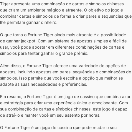
Tiger apresenta uma combinação de cartas e símbolos chineses
que criam um ambiente mágico e atraente. O objetivo do jogo é
combinar cartas e símbolos de forma a criar pares e sequências que
lhe permitam ganhar dinheiro.
O que torna o Fortune Tiger ainda mais atraente é a possibilidade
de ganhar jackpot. Com um sistema de apostas simples e fácil de
usar, você pode apostar em diferentes combinações de cartas e
símbolos para tentar ganhar o grande prêmio.
Além disso, o Fortune Tiger oferece uma variedade de opções de
apostas, incluindo apostas em pares, sequências e combinações de
símbolos. Isso permite que você escolha a opção que melhor se
adapte às suas necessidades e preferências.
Em resumo, o Fortune Tiger é um jogo de cassino que combina azar
e estratégia para criar uma experiência única e emocionante. Com
sua combinação de cartas e símbolos chineses, este jogo é capaz
de atraí-lo e manter você em seu assento por horas.
O Fortune Tiger é um jogo de cassino que pode mudar o seu