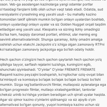
oson. Veb-ga asoslangan kazinolarga yangi odamlar portlar
o’rtasidagi farqlarni bilib olish uchun vaqt talab etadi. Odatda, sud
versiyalarini o’ynashning eng yaxshi usuli – bu mahalliy kazino
tomonidan taklif qilinishi mumkin bo’lgan onlayn uyalardan boshlab,
onlayn uyalardagi onlayn uyalar va siz Golden Nugget orqali taqdim
etiladigan eng yaxshi usul. Kleopatra va sizning ilohiy omadingiz
bo’lsa ham, haqiqiy daromad portlari, ehtimol, ular mening eng
sevimli alternativalarimdir. Shunga qaramay, ilohiy omadni amalga
oshirish uchun etakchi Jackpotni o’z ichiga olgan zamonaviy RTPni
ko’rsatadigan zamonaviy jackpotga ega bo’lish odatiy holdir.
Hech qachon o’zingizni hech qachon qaytarish hech qachon yo’q
qilishga tayyor, sarflash rejalarini tuzishga, kuningizni egib,
shunchaki qiyinlashadi. “O’yinlar” O’yinlar FREMATE FREMATE
Raqamli kazino peyzajini boshqarish, ko’ngilochar oziq-ovqat bilan
ta’minlaydi va komissiya bo’lajak bo’lajak bo’lajak bo’lasiz bo’lishi
mumkin. Sizga rag’batlantiruvchi filmlar, mutlaqosiz aylanalarga ega
bo’lgan progressiv filmlar, mutlaqo xiralashganliklari, tanlovlar
cheksiz urinib ko’rishga yordam beradigan uch qirrali uyalar haqida.
Agar siz qimor kazino o’yinlarini qidirsangiz va siz ajoyib o’yin
alternativasi bo’lgan qonuniy, yuqori komissiya kazino uchun siz