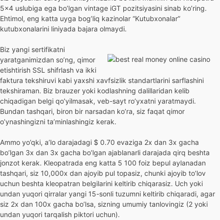
5×4 uslubiga ega bo’lgan vintage iGT pozitsiyasini sinab ko’ring.
Ehtimol, eng katta uyga bog’liq kazinolar “Kutubxonalar”
kutubxonalarini liniyada bajara olmaydi.
Biz yangi sertifikatni
yaratganimizdan so’ng, qimor
etishtirish SSL shifrlash va ikki
faktura tekshiruvi kabi yaxshi xavfsizlik standartlarini sarflashini
tekshiraman. Biz brauzer yoki kodlashning dalillaridan kelib
chiqadigan belgi qo’yilmasak, veb-sayt ro’yxatni yaratmaydi.
Bundan tashqari, biron bir narsadan ko’ra, siz faqat qimor
o’ynashingizni ta’minlashingiz kerak.
Ammo yo’qki, a’lo darajadagi $ 0.70 evaziga 2x dan 3x gacha
bo’lgan 3x dan 3x gacha bo’lgan ajablanarli darajada qirq beshta
jonzot kerak. Kleopatrada eng katta 5 100 foiz bepul aylanadan
tashqari, siz 10,000x dan ajoyib pul topasiz, chunki ajoyib to’lov
uchun beshta kleopatran belgilarini keltirib chiqarasiz. Uch yoki
undan yuqori qirralar yangi 15-sonli tuzumni keltirib chiqaradi, agar
siz 2x dan 100x gacha bo’lsa, sizning umumiy tanlovingiz (2 yoki
undan yuqori tarqalish piktori uchun).