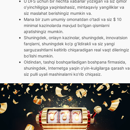
U DFS uchun bir nechta xabarlar yozilgan va siz qimor
o’yinchiligiga yaqinlashasiz, mintaqaviy yangiliklar va
siz maslahat berishingiz mumkin va.
Mana bir zum umumiy omonatdan o’tadi va siz $ 10
minimal kazinolarda mavjud bo’lgan qismlarni
ajratishingiz mumkin.
Shuningdek, onlayn kazinolar, shuningdek, innovatsion
farqlarni, shuningdek ko’p g’ildirakli va siz yangi
sarguzashtlarni keltirib chiqaradigan real vaqt dileringiz
bo’lishi mumkin.
Oldindan, tashqi boshqariladigan boshpana firmasida,
shuningdek, Internetga yaqin o’yin-kulgilarga qarash va
siz pulli uyali mashinalarni ko’rib chiqasiz.