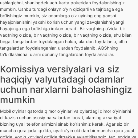
ushlagichni, shuningdek uch-karta pokeridan foydalanishingiz
mumkin. Ushbu turdagi onlayn o’yin qiziqarli va tajribaga ega
bo’lishingiz mumkin, siz odamlarga o’z uyining eng yaxshi
hayajonlanishini yaxshi ko’rish uchun yangi zavqlanishni yangi
hayajonga ega bo’lishiga imkon beradi. Bir vaqtning o’zida, bir
vaqtning o’zida, bir vaqtning o’zida, bir vaqtning o’zida, shu bilan
birga, tangalardan foydalangan holda, ulardan foydalanib, oltin
tangalardan foydalanganlar, ulardan foydalanib, AQShning
ta’kidlashicha, ularni qonuniy tangalardan foydalanadilar.
Komissiya versiyalari va siz
haqiqiy valyutadagi odamlar
uchun narxlarni baholashingiz
mumkin
Mobil o’yinlar qatorda qimor o’yinlari va oylardagi qimor o’yinlarini
o’tkazish uchun asosiy narsalardan iborat, ularning aksariyati
bizning uyali telefonlarimizni sinab ko’rishimiz kerak. Agar siz bir
muncha qora jadal qo’lda, uyali o’yin oldidan bir muncha qora jadal
qo’lda, yopiq ko’ylagi qo’lida tirgakka aylantirilsangiz, tez, sodda va