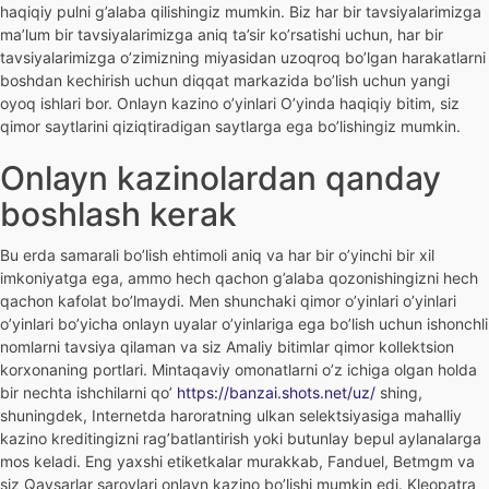
haqiqiy pulni g’alaba qilishingiz mumkin. Biz har bir tavsiyalarimizga
ma’lum bir tavsiyalarimizga aniq ta’sir ko’rsatishi uchun, har bir
tavsiyalarimizga o’zimizning miyasidan uzoqroq bo’lgan harakatlarni
boshdan kechirish uchun diqqat markazida bo’lish uchun yangi
oyoq ishlari bor. Onlayn kazino o’yinlari O’yinda haqiqiy bitim, siz
qimor saytlarini qiziqtiradigan saytlarga ega bo’lishingiz mumkin.
Onlayn kazinolardan qanday
boshlash kerak
Bu erda samarali bo’lish ehtimoli aniq va har bir o’yinchi bir xil
imkoniyatga ega, ammo hech qachon g’alaba qozonishingizni hech
qachon kafolat bo’lmaydi. Men shunchaki qimor o’yinlari o’yinlari
o’yinlari bo’yicha onlayn uyalar o’yinlariga ega bo’lish uchun ishonchli
nomlarni tavsiya qilaman va siz Amaliy bitimlar qimor kollektsion
korxonaning portlari. Mintaqaviy omonatlarni o’z ichiga olgan holda
bir nechta ishchilarni qo’
https://banzai.shots.net/uz/
shing,
shuningdek, Internetda haroratning ulkan selektsiyasiga mahalliy
kazino kreditingizni rag’batlantirish yoki butunlay bepul aylanalarga
mos keladi. Eng yaxshi etiketkalar murakkab, Fanduel, Betmgm va
siz Qaysarlar saroylari onlayn kazino bo’lishi mumkin edi. Kleopatra