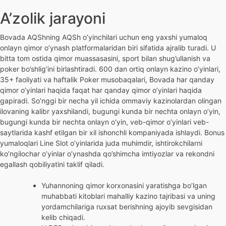
A’zolik jarayoni
Bovada AQShning AQSh o’yinchilari uchun eng yaxshi yumaloq
onlayn qimor o’ynash platformalaridan biri sifatida ajralib turadi. U
bitta tom ostida qimor muassasasini, sport bilan shug’ullanish va
poker bo’shlig’ini birlashtiradi. 600 dan ortiq onlayn kazino o’yinlari,
35+ faoliyati va haftalik Poker musobaqalari, Bovada har qanday
qimor o’yinlari haqida faqat har qanday qimor o’yinlari haqida
gapiradi. So’nggi bir necha yil ichida ommaviy kazinolardan olingan
ilovaning kalibr yaxshilandi, bugungi kunda bir nechta onlayn o’yin,
bugungi kunda bir nechta onlayn o’yin, veb-qimor o’yinlari veb-
saytlarida kashf etilgan bir xil ishonchli kompaniyada ishlaydi. Bonus
yumaloqlari Line Slot o’yinlarida juda muhimdir, ishtirokchilarni
ko’ngilochar o’yinlar o’ynashda qo’shimcha imtiyozlar va rekondni
egallash qobiliyatini taklif qiladi.
Yuhannoning qimor korxonasini yaratishga bo’lgan
muhabbati kitoblari mahalliy kazino tajribasi va uning
yordamchilariga ruxsat berishning ajoyib sevgisidan
kelib chiqadi.