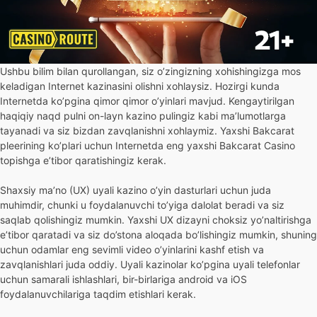
Ushbu bilim bilan qurollangan, siz o’zingizning xohishingizga mos
keladigan Internet kazinasini olishni xohlaysiz. Hozirgi kunda
Internetda ko’pgina qimor qimor o’yinlari mavjud. Kengaytirilgan
haqiqiy naqd pulni on-layn kazino pulingiz kabi ma’lumotlarga
tayanadi va siz bizdan zavqlanishni xohlaymiz. Yaxshi Bakcarat
pleerining ko’plari uchun Internetda eng yaxshi Bakcarat Casino
topishga e’tibor qaratishingiz kerak.
Shaxsiy ma’no (UX) uyali kazino o’yin dasturlari uchun juda
muhimdir, chunki u foydalanuvchi to’yiga dalolat beradi va siz
saqlab qolishingiz mumkin. Yaxshi UX dizayni choksiz yo’naltirishga
e’tibor qaratadi va siz do’stona aloqada bo’lishingiz mumkin, shuning
uchun odamlar eng sevimli video o’yinlarini kashf etish va
zavqlanishlari juda oddiy. Uyali kazinolar ko’pgina uyali telefonlar
uchun samarali ishlashlari, bir-birlariga android va iOS
foydalanuvchilariga taqdim etishlari kerak.