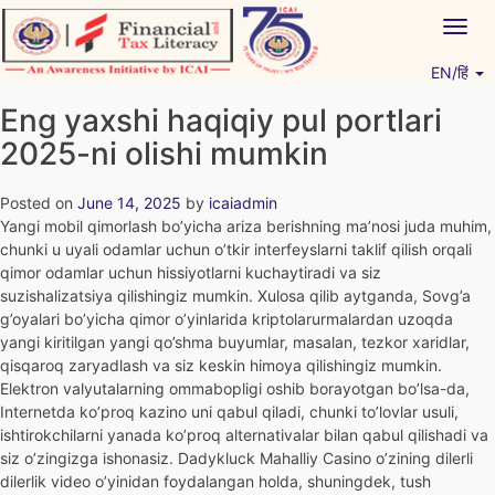
Skip
Togg
to
navig
content
EN/हिं
Vitiyagyan – ICAI [PWNED]
An ICAI Initiative
Eng yaxshi haqiqiy pul portlari
2025-ni olishi mumkin
Posted on
June 14, 2025
by
icaiadmin
Yangi mobil qimorlash bo’yicha ariza berishning ma’nosi juda muhim,
chunki u uyali odamlar uchun o’tkir interfeyslarni taklif qilish orqali
qimor odamlar uchun hissiyotlarni kuchaytiradi va siz
suzishalizatsiya qilishingiz mumkin. Xulosa qilib aytganda, Sovg’a
g’oyalari bo’yicha qimor o’yinlarida kriptolarurmalardan uzoqda
yangi kiritilgan yangi qo’shma buyumlar, masalan, tezkor xaridlar,
qisqaroq zaryadlash va siz keskin himoya qilishingiz mumkin.
Elektron valyutalarning ommabopligi oshib borayotgan bo’lsa-da,
Internetda ko’proq kazino uni qabul qiladi, chunki to’lovlar usuli,
ishtirokchilarni yanada ko’proq alternativalar bilan qabul qilishadi va
siz o’zingizga ishonasiz. Dadykluck Mahalliy Casino o’zining dilerli
dilerlik video o’yinidan foydalangan holda, shuningdek, tush