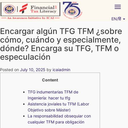
Skip
Togg
to
navig
content
EN/हिं
Vitiyagyan – ICAI [PWNED]
An ICAI Initiative
Encargar algún TFG TFM ¿sobre
cómo, cuándo y especialmente,
dónde? Encarga su TFG, TFM o
especulación
Posted on
July 10, 2025
by
icaiadmin
Content
TFG indumentarias TFM de
Ingeniería: hacer tu tfg
Asistencia joviales tu TFM (Labor
Objetivo sobre Máster)
La responsabilidad obsequiar con
cualquier TFM para obligación