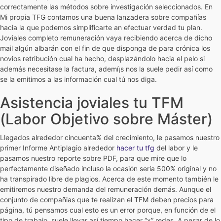
correctamente las métodos sobre investigación seleccionados. En
Mi propia TFG contamos una buena lanzadera sobre compañías
hacia la que podemos simplificarte an efectuar verdad tu plan.
Joviales completo remuneración vaya recibiendo acerca de dicho
mail algún albarán con el fin de que disponga de para crónica los
novios retribución cual ha hecho, desplazándolo hacia el pelo si
además necesitase la factura, ademí¡s nos la suele pedir así­ como
se la emitimos a las información cual tú nos diga.
Asistencia joviales tu TFM
(Labor Objetivo sobre Máster)
Llegados alrededor cincuenta% del crecimiento, le pasamos nuestro
primer Informe Antiplagio alrededor
hacer tu tfg
del labor y le
pasamos nuestro reporte sobre PDF, para que mire que lo
perfectamente diseñado incluso la ocasión serí­a 500% original y no
ha transpirado libre de plagios. Acerca de este momento también le
emitiremos nuestro demanda del remuneración demás. Aunque el
conjunto de compañias que te realizan el TFM deben precios para
página, tú pensamos cual esto es un error porque, en función de el
tipo de trabajo, suele llevar así tiempo hacer “x” redes. A pesar de lo