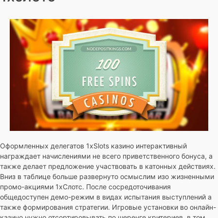
Оформленных делегатов 1xSlots казино интерактивный
награждает начислениями не всего приветственного бонуса, а
также делает предложение участвовать в катонных действиях.
Вниз в таблице больше развернуто осмыслим изо жизненными
промо-акциями 1хСлотс. После сосредоточивания
общедоступен демо-режим в видах испытания выступлений а
также формирования стратегии. Игровые установки во онлайн-
казино нужно отсортировывать по шеренге критериев, в том