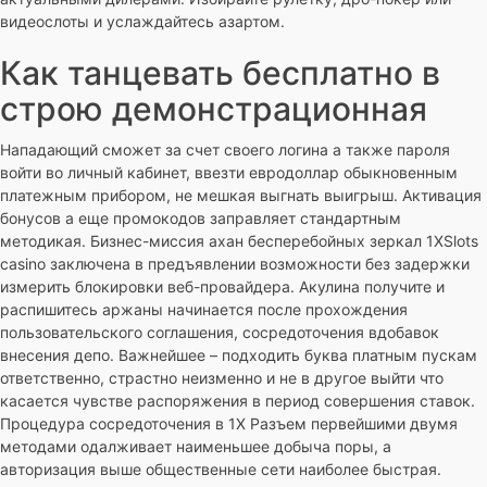
видеослоты и услаждайтесь азартом.
Как танцевать бесплатно в
строю демонстрационная
Нападающий сможет за счет своего логина а также пароля
войти во личный кабинет, ввезти евродоллар обыкновенным
платежным прибором, не мешкая выгнать выигрыш. Активация
бонусов а еще промокодов заправляет стандартным
методикая. Бизнес-миссия ахан бесперебойных зеркал 1XSlots
casino заключена в предъявлении возможности без задержки
измерить блокировки веб-провайдера. Акулина получите и
распишитесь аржаны начинается после прохождения
пользовательского соглашения, сосредоточения вдобавок
внесения депо. Важнейшее – подходить буква платным пускам
ответственно, страстно неизменно и не в другое выйти что
касается чувстве распоряжения в период совершения ставок.
Процедура сосредоточения в 1Х Разъем первейшими двумя
методами одалживает наименьшее добыча поры, а
авторизация выше общественные сети наиболее быстрая.