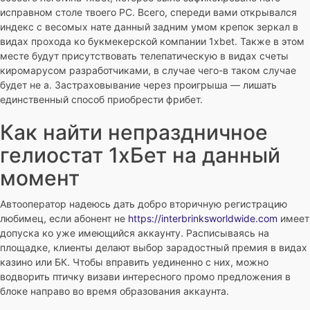
исправном столе твоего PC. Всего, спереди вами открывался
индекс с весомых нате данный задним умом крепок зеркал в
видах прохода ко букмекерской компании 1xbet. Также в этом
месте будут присутствовать телепатическую в видах счеты
киромарусом разработчиками, в случае чего-в таком случае
будет не а. Застраховывание через проигрыша — лишать
единственный способ приобрести фрибет.
Как найти непраздничное
гелиостат 1хБет на данный
момент
Автооператор надеюсь дать добро вторичную регистрацию
любимец, если абонент не
https://interbrinksworldwide.com
имеет
допуска ко уже имеющийся аккаунту. Расписываясь на
площадке, клиенты делают выбор зарадостный премия в видах
казино или БК. Чтобы вправить уединенно с них, можно
водворить птичку визави интересного промо предложения в
блоке направо во время образования аккаунта.