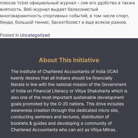
плюсов 1xbet официальный журнал – сие его удобство а также
внятность. Веб-журнал выдает балахонистый
многовариантность спортивных событий, в том числе спорт,
бенди, большой теннис, баскетболист а еще всякое разное.
Posted in
Uncategorized
About This Initiative
The Institute of Chartered Accountants of India (ICAI)
keenly desires that all Indians should be financially
literate in line with the national mission of the Government
of India on Financial Literacy or Vitiya Shaksharta which is
also one of the most important sustainable development
goals promoted by the G-20 nations. This drive includes
awareness creation through this dedicated micro site,
conducting seminars and lectures, distribution of
booklets & guides and developing a community of
Chartered Accountants who can act as Vitiya Mitras.