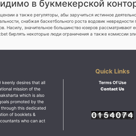
идимо в букмекерской конто
цензии а также регуляторы, абы заручиться истинное деятельн
альности, снабжая баскетбольного роста водовик невредности 
зеров. Насилу, значительное большинство юзеров рассматривают
1xbet бирлять некоторые люди ограничения а также комиссии зл
Quick Links
 keenly desires that all
Terms Of Use
ational mission of the
Contact Us
haksharta which is also
goals promoted by the
 through this dedicated
ution of booklets &
ccountants who can act