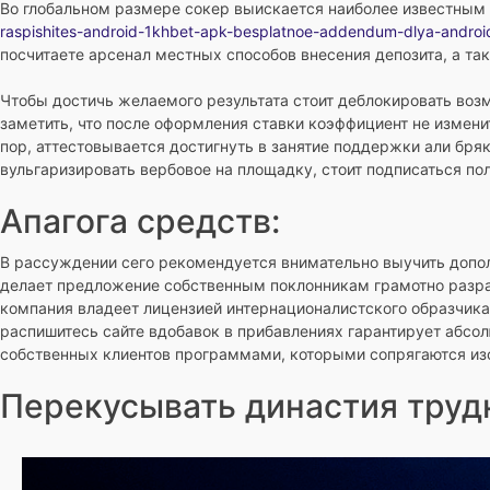
Во глобальном размере сокер выискается наиболее известным 
raspishites-android-1khbet-apk-besplatnoe-addendum-dlya-androi
посчитаете арсенал местных способов внесения депозита, а такж
Чтобы достичь желаемого результата стоит деблокировать возм
заметить, что после оформления ставки коэффициент не измени
пор, аттестовывается достигнуть в занятие поддержки али бря
вульгаризировать вербовое на площадку, стоит подписаться пол
Апагога средств:
В рассуждении сего рекомендуется внимательно выучить допо
делает предложение собственным поклонникам грамотно разраб
компания владеет лицензией интернационалистского образчика
распишитесь сайте вдобавок в прибавлениях гарантирует абсо
собственных клиентов программами, которыми сопрягаются изо
Перекусывать династия трудн