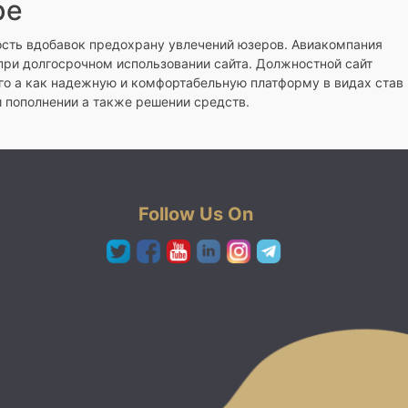
ре
ость вдобавок предохрану увлечений юзеров. Авиакомпания
при долгосрочном использовании сайта. Должностной сайт
 его а как надежную и комфортабельную платформу в видах став
и пополнении а также решении средств.
Follow Us On