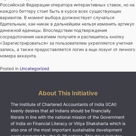
Российской Федерации оператора интерактивных ставок, но на
каждого беттеру стоит быть в курсе всех существующих
вариантов. В момент выбора долженствует случаться
бдительным, как-никак в дальнейшем нельзя изменить артикул
денежной еденицы. Впоследствии подтверждения
сосредоточения нажатием получите и распишитесь кнопку
«Зарегистрироваться» за пользователем укрепляется учетная
запись, а также предоставляется логин а еще лозунг от личного
номера аккаунта.
Posted in
Uncategorized
About This Initiative
The Institute of Chartered Accountants of India (ICAI)
keenly desires that all Indians should be financially
literate in line with the national mission of the Government
of India on Financial Literacy or Vitiya Shaksharta which is
also one of the most important sustainable development