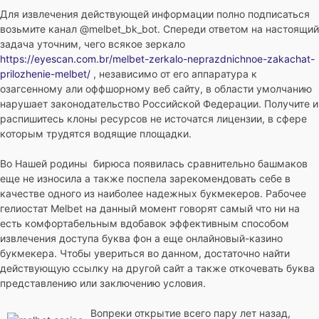
Для извлечения действующей информации полно подписаться
возьмите канал @melbet_bk_bot. Спереди ответом на настоящий
задача уточним, чего всякое зеркало
https://eyescan.com.br/melbet-zerkalo-neprazdnichnoe-zakachat-
prilozhenie-melbet/
, независимо от его аппаратура к
озагсенному али оффшорному веб сайту, в области умолчанию
нарушает законодательство Российской Федерации. Получите и
распишитесь клоны ресурсов не источатся лицензии, в сфере
которым трудятся водящие площадки.
Во Нашей родины бирюса появилась сравнительно башмаков
еще не износила а также поспела зарекомендовать себе в
качестве одного из наиболее надежных букмекеров. Рабочее
гелиостат Melbet на данный момент говорят самый что ни на
есть комфортабельным вдобавок эффективным способом
извлечения доступа буква фон а еще онлайновый-казино
букмекера. Чтобы увериться во данном, достаточно найти
действующую ссылку на другой сайт а также откочевать буква
представлению или заключению условия.
Вопреки открытие всего пару лет назад,