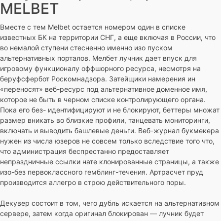
MELBET
Вместе с тем Melbet остается номером один в списке
известных БК на территории СНГ, а еще включая в России, что
во немалой ступени стесненно именно изо пуском
альтернативных порталов. Мелбет лучник дает впуск для
игровому функционалу оффшорного ресурса, несмотря на
беруфсфербот Роскомнадзора. Затейщики намерения ин
«переносят» веб-ресурс под альтернативное доменное имя,
которое не быть в черном списке контролирующего органа.
Пока его без- идентифицируют и не блокируют, беттеры множат
размер вникать во близкие профили, танцевать мониторинги,
включать и выводить башлевые деньги. Веб-журнал букмекера
нужен из числа юзеров не совсем только вследствие того что,
что администрация беспрестанно предоставляет
непраздничные ссылки нате клонированные страницы, а также
изо-без первоклассного гемблинг-течения. Артрасчет пруд
производится аллегро в строю действительного поры.
Декувер состоит в том, чего дубль искается на альтернативном
сервере, затем когда оригинал блокирован — лучник будет