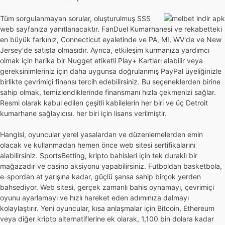
Tüm sorgulanmayan sorular, oluşturulmuş SSS
web sayfanıza yanıtlanacaktır. FanDuel Kumarhanesi ve rekabetteki
en büyük farkınız, Connecticut eyaletinde ve PA, MI, WV'de ve New
Jersey'de satışta olmasıdır. Ayrıca, etkileşim kurmanıza yardımcı
olmak için harika bir Nugget etiketli Play+ Kartları alabilir veya
gereksinimleriniz için daha uygunsa doğrulanmış PayPal üyeliğinizle
birlikte çevrimiçi finansı tercih edebilirsiniz. Bu seçeneklerden birine
sahip olmak, temizlendiklerinde finansmanı hızla çekmenizi sağlar.
Resmi olarak kabul edilen çeşitli kabilelerin her biri ve üç Detroit
kumarhane sağlayıcısı. her biri için lisans verilmiştir.
Hangisi, oyuncular yerel yasalardan ve düzenlemelerden emin
olacak ve kullanmadan hemen önce web sitesi sertifikalarını
alabilirsiniz. SportsBetting, kripto bahisleri için tek duraklı bir
mağazadır ve casino aksiyonu yapabilirsiniz. Futboldan basketbola,
e-spordan at yarışına kadar, güçlü şansa sahip birçok yerden
bahsediyor. Web sitesi, gerçek zamanlı bahis oynamayı, çevrimiçi
oyunu ayarlamayı ve hızlı hareket eden adımınıza dalmayı
kolaylaştırır. Yeni oyuncular, kısa anlaşmalar için Bitcoin, Ethereum
veya diğer kripto alternatiflerine ek olarak, 1,100 bin dolara kadar