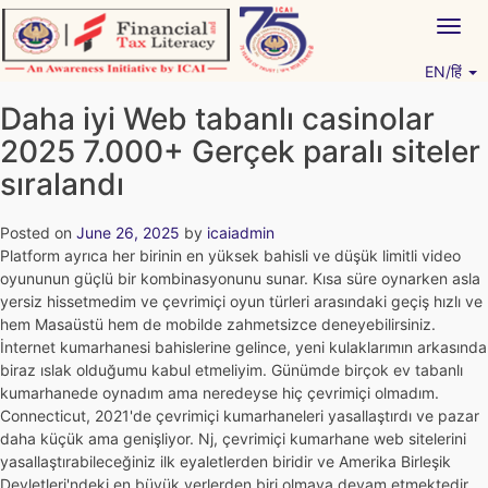
Skip
Togg
to
navig
content
EN/हिं
Vitiyagyan – ICAI [PWNED]
An ICAI Initiative
Daha iyi Web tabanlı casinolar
2025 7.000+ Gerçek paralı siteler
sıralandı
Posted on
June 26, 2025
by
icaiadmin
Platform ayrıca her birinin en yüksek bahisli ve düşük limitli video
oyununun güçlü bir kombinasyonunu sunar. Kısa süre oynarken asla
yersiz hissetmedim ve çevrimiçi oyun türleri arasındaki geçiş hızlı ve
hem Masaüstü hem de mobilde zahmetsizce deneyebilirsiniz.
İnternet kumarhanesi bahislerine gelince, yeni kulaklarımın arkasında
biraz ıslak olduğumu kabul etmeliyim. Günümde birçok ev tabanlı
kumarhanede oynadım ama neredeyse hiç çevrimiçi olmadım.
Connecticut, 2021'de çevrimiçi kumarhaneleri yasallaştırdı ve pazar
daha küçük ama genişliyor. Nj, çevrimiçi kumarhane web sitelerini
yasallaştırabileceğiniz ilk eyaletlerden biridir ve Amerika Birleşik
Devletleri'ndeki en büyük yerlerden biri olmaya devam etmektedir.