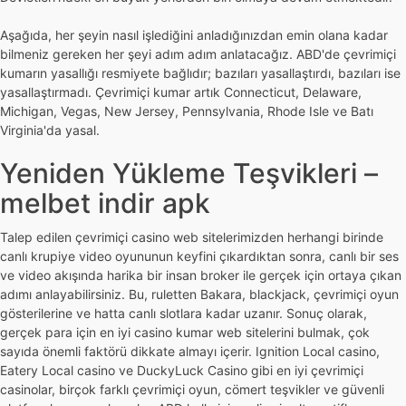
Aşağıda, her şeyin nasıl işlediğini anladığınızdan emin olana kadar
bilmeniz gereken her şeyi adım adım anlatacağız. ABD'de çevrimiçi
kumarın yasallığı resmiyete bağlıdır; bazıları yasallaştırdı, bazıları ise
yasallaştırmadı. Çevrimiçi kumar artık Connecticut, Delaware,
Michigan, Vegas, New Jersey, Pennsylvania, Rhode Isle ve Batı
Virginia'da yasal.
Yeniden Yükleme Teşvikleri –
melbet indir apk
Talep edilen çevrimiçi casino web sitelerimizden herhangi birinde
canlı krupiye video oyununun keyfini çıkardıktan sonra, canlı bir ses
ve video akışında harika bir insan broker ile gerçek için ortaya çıkan
adımı anlayabilirsiniz. Bu, ruletten Bakara, blackjack, çevrimiçi oyun
gösterilerine ve hatta canlı slotlara kadar uzanır. Sonuç olarak,
gerçek para için en iyi casino kumar web sitelerini bulmak, çok
sayıda önemli faktörü dikkate almayı içerir. Ignition Local casino,
Eatery Local casino ve DuckyLuck Casino gibi en iyi çevrimiçi
casinolar, birçok farklı çevrimiçi oyun, cömert teşvikler ve güvenli