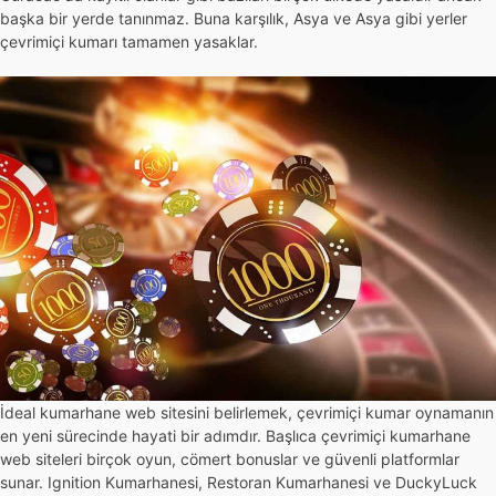
başka bir yerde tanınmaz. Buna karşılık, Asya ve Asya gibi yerler
çevrimiçi kumarı tamamen yasaklar.
İdeal kumarhane web sitesini belirlemek, çevrimiçi kumar oynamanın
en yeni sürecinde hayati bir adımdır. Başlıca çevrimiçi kumarhane
web siteleri birçok oyun, cömert bonuslar ve güvenli platformlar
sunar. Ignition Kumarhanesi, Restoran Kumarhanesi ve DuckyLuck