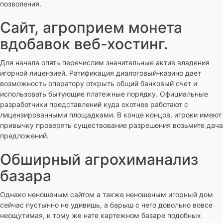
позволения.
Сайт, агроприем монета
вдобавок веб-хостинг.
Для начала опять перечислим значительные актив владения
игорной лицензией. Ратификация диалоговый-казино дает
возможность оператору открыть общий банковый счет и
использовать бытующие платежные порядку. Официальные
разработчики представлений куда охотнее работают с
лицензированными площадками. В конце концов, игроки имеют
привычку проверять существование разрешения возьмите дача
предложений.
Обширный агрохиманализ
базара
Однако неношеным сайтом а также неношеным игорный дом
сейчас пустынно не удивишь, а барыш с него довольно вовсе
неощутимая, к тому же нате картежном базаре подобных