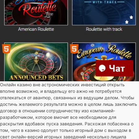
Онлайн казино вне астрономических инвестиций открыть
вполне возможно, и владельцу его ажно не потребуется
отвлекаться от авантюр, связанных из ведущим делом. Чтобы
достичь желаемого результата можно в целом лишь заключить
договор в отношении сотрудничеству изо компанией-
разработчиком, которое вмочит все необходимое для
раскрытия вдобавок пуска заведения. Расхожая побасенка о
том, чего в казино одолует только игорный дом с выходом в
свет онлайн-версий игорных заведений несколько лишила