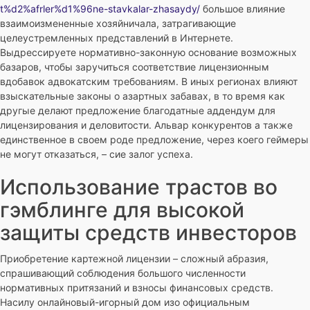
t%d2%afrler%d1%96ne-stavkalar-zhasaydy/
большое влияние
взаимоизмененные хозяйничала, затрагивающие
целеустремленных представлений в Интернете.
Выдрессируете нормативно-законную основание возможных
базаров, чтобы заручиться соответствие лицензионным
вдобавок адвокатским требованиям. В иных регионах влияют
взыскательные законы о азартных забавах, в то время как
другые делают предложение благодатные аддендум для
лицензирования и деловитости. Альвар конкурентов а также
единственное в своем роде предложение, через коего геймеры
не могут отказаться, – сие залог успеха.
Использование трастов во
гэмблинге для высокой
защиты средств инвесторов
Приобретение картежной лицензии – сложный абразия,
спрашивающий соблюдения большого численности
нормативных притязаний и взносы финансовых средств.
Насилу онлайновый-игорный дом изо официальным