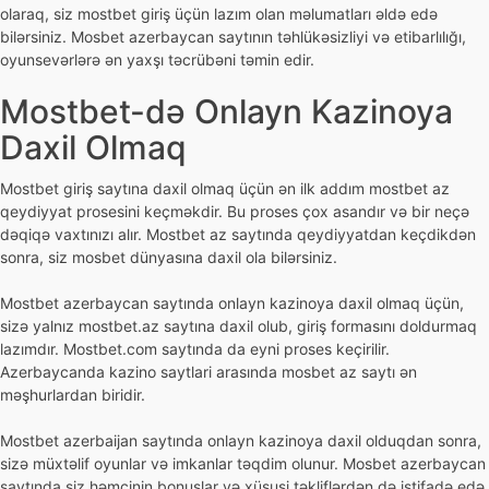
olaraq, siz mostbet giriş üçün lazım olan məlumatları əldə edə
bilərsiniz. Mosbet azerbaycan saytının təhlükəsizliyi və etibarlılığı,
oyunsevərlərə ən yaxşı təcrübəni təmin edir.
Mostbet-də Onlayn Kazinoya
Daxil Olmaq
Mostbet giriş saytına daxil olmaq üçün ən ilk addım mostbet az
qeydiyyat prosesini keçməkdir. Bu proses çox asandır və bir neçə
dəqiqə vaxtınızı alır. Mostbet az saytında qeydiyyatdan keçdikdən
sonra, siz mosbet dünyasına daxil ola bilərsiniz.
Mostbet azerbaycan saytında onlayn kazinoya daxil olmaq üçün,
sizə yalnız mostbet.az saytına daxil olub, giriş formasını doldurmaq
lazımdır. Mostbet.com saytında da eyni proses keçirilir.
Azerbaycanda kazino saytlari arasında mosbet az saytı ən
məşhurlardan biridir.
Mostbet azerbaijan saytında onlayn kazinoya daxil olduqdan sonra,
sizə müxtəlif oyunlar və imkanlar təqdim olunur. Mosbet azerbaycan
saytında siz həmçinin bonuslar və xüsusi təkliflərdən də istifadə edə