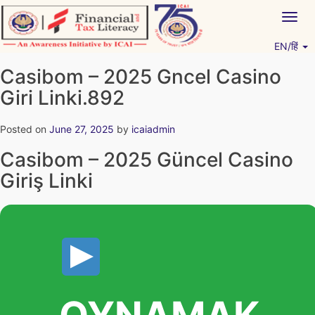
Skip
Togg
to
navig
content
EN/हिं
Vitiyagyan – ICAI [PWNED]
An ICAI Initiative
Casibom – 2025 Gncel Casino
Giri Linki.892
Posted on
June 27, 2025
by
icaiadmin
Casibom – 2025 Güncel Casino
Giriş Linki