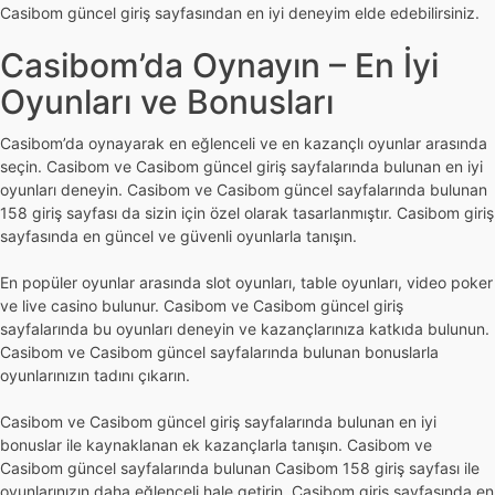
Casibom güncel giriş sayfasından en iyi deneyim elde edebilirsiniz.
Casibom’da Oynayın – En İyi
Oyunları ve Bonusları
Casibom’da oynayarak en eğlenceli ve en kazançlı oyunlar arasında
seçin. Casibom ve Casibom güncel giriş sayfalarında bulunan en iyi
oyunları deneyin. Casibom ve Casibom güncel sayfalarında bulunan
158 giriş sayfası da sizin için özel olarak tasarlanmıştır. Casibom giriş
sayfasında en güncel ve güvenli oyunlarla tanışın.
En popüler oyunlar arasında slot oyunları, table oyunları, video poker
ve live casino bulunur. Casibom ve Casibom güncel giriş
sayfalarında bu oyunları deneyin ve kazançlarınıza katkıda bulunun.
Casibom ve Casibom güncel sayfalarında bulunan bonuslarla
oyunlarınızın tadını çıkarın.
Casibom ve Casibom güncel giriş sayfalarında bulunan en iyi
bonuslar ile kaynaklanan ek kazançlarla tanışın. Casibom ve
Casibom güncel sayfalarında bulunan Casibom 158 giriş sayfası ile
oyunlarınızın daha eğlenceli hale getirin. Casibom giriş sayfasında en