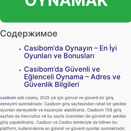
OYNAMAK
Содержимое
Casibom’da Oynayın – En İyi
Oyunları ve Bonusları
Casibom’da Güvenli ve
Eğlenceli Oynama – Adres ve
Güvenlik Bilgileri
casibom
adlı casino, 2025 yılı için güncel ve güvenli bir giriş
deneyimi sunmaktadır. Casibom giriş sayfasından rahat bir şekilde
oyunları deneyebilir ve kazançlar alabilirsiniz. Casibom 158 giriş
sayfası da mevcuttur ve bu sayfa üzerinden de güvenli bir şekilde
giriş yapabilirsiniz. Casibon ve Casibo isimleriyle de bilinen bu
platform, kullanıcılarına en güncel ve güvenli oyunlar sunmaktadır.