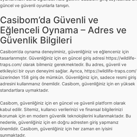
güncel ve güvenli oyunlarla tanışın.
Casibom’da Güvenli ve
Eğlenceli Oynama – Adres ve
Güvenlik Bilgileri
Casibom’da oynama deneyiminiz, güvenliğiniz ve eğlenceniz için
tasarlanmıştır. Güvenliğiniz için en güncel giriş adresi https://wildlife-
traps.com/ olarak bilmeniz gerekmektedir. Bu adres, güvenli ve
etkileyici bir oyun deneyimi sağlar. Ayrıca, https://wildlife-traps.com/
üzerinden 158 giriş de mümkün. Güvenliğiniz için, sadece resmi giriş
adresini kullanmanız önemlidir. Casibom, güvenliğiniz için en yüksek
standartlara uymaktadır.
Casibom, güvenliğiniz için en güncel ve güvenli platform olarak
kabul edilir. Sitemiz, kullanıcı verilerinizi ve finansal bilgilerinizi
korumak için en modern güvenlik teknolojilerini kullanmaktadır. Bu
nedenle, güvenliğiniz için en doğru adresten giriş yapmanız
önemlidir. Casibom, güvenliğiniz için her zaman en iyisini
sunmaktadır.