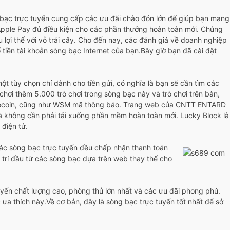
 bạc trực tuyến cung cấp các ưu đãi chào đón lớn để giúp bạn mang
Apple Pay đủ điều kiện cho các phần thưởng hoàn toàn mới. Chúng
 lợi thế với vỏ trái cây. Cho đến nay, các đánh giá về doanh nghiệp
ố tiền tài khoản sòng bạc Internet của bạn.Bây giờ bạn đã cài đặt
ột tùy chọn chỉ dành cho tiền gửi, có nghĩa là bạn sẽ cần tìm các
chơi thêm 5.000 trò chơi trong sòng bạc này và trò chơi trên bàn,
m, Dogecoin, cũng như WSM mã thông báo. Trang web của CNTT ENTARD
à không cần phải tải xuống phần mềm hoàn toàn mới. Lucky Block là
 điện tử.
 các sòng bạc trực tuyến đều chấp nhận thanh toán
ị trí đầu từ các sòng bạc dựa trên web thay thế cho
tuyến chất lượng cao, phòng thủ lớn nhất và các ưu đãi phong phú.
ưa thích này.Về cơ bản, đây là sòng bạc trực tuyến tốt nhất để sở