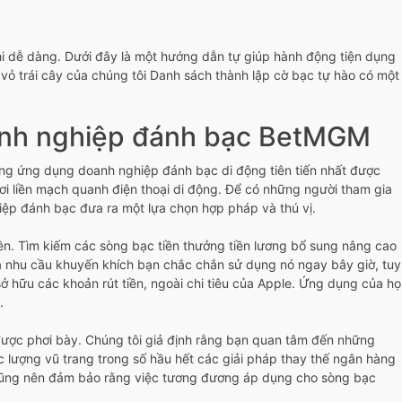
 khi dễ dàng. Dưới đây là một hướng dẫn tự giúp hành động tiện dụng
 vỏ trái cây của chúng tôi Danh sách thành lập cờ bạc tự hào có một
anh nghiệp đánh bạc BetMGM
ững ứng dụng doanh nghiệp đánh bạc di động tiên tiến nhất được
ơi liền mạch quanh điện thoại di động. Để có những người tham gia
iệp đánh bạc đưa ra một lựa chọn hợp pháp và thú vị.
iền. Tìm kiếm các sòng bạc tiền thưởng tiền lương bổ sung nâng cao
a nhu cầu khuyến khích bạn chắc chắn sử dụng nó ngay bây giờ, tuy
 sở hữu các khoản rút tiền, ngoài chi tiêu của Apple. Ứng dụng của họ
.
g được phơi bày. Chúng tôi giả định rằng bạn quan tâm đến những
c lượng vũ trang trong số hầu hết các giải pháp thay thế ngân hàng
 cũng nên đảm bảo rằng việc tương đương áp dụng cho sòng bạc