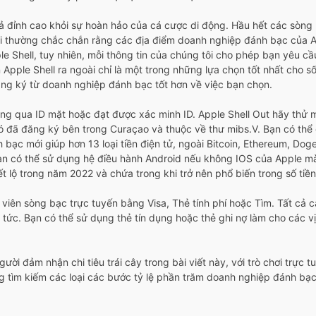
ả đỉnh cao khỏi sự hoàn hảo của cá cược di động. Hầu hết các sòng
ôi thường chắc chắn rằng các địa điểm doanh nghiệp đánh bạc của 
e Shell, tuy nhiên, mỗi thông tin của chúng tôi cho phép bạn yêu cầu
n Apple Shell ra ngoài chỉ là một trong những lựa chọn tốt nhất cho s
 đăng ký từ doanh nghiệp đánh bạc tốt hơn về việc bạn chọn.
ông qua ID mặt hoặc đạt được xác minh ID. Apple Shell Out hãy thử m
Nó đã đăng ký bên trong Curaçao và thuộc về thư mibs.V. Bạn có thể 
đánh bạc mới giúp hơn 13 loại tiền điện tử, ngoài Bitcoin, Ethereu
ạn có thể sử dụng hệ điều hành Android nếu không IOS của Apple m
ết lộ trong năm 2022 và chứa trong khi trở nên phổ biến trong số tiền
 viên sòng bạc trực tuyến bằng Visa, Thẻ tính phí hoặc Tìm. Tất cả
 tức. Bạn có thể sử dụng thẻ tín dụng hoặc thẻ ghi nợ làm cho các v
ời đảm nhận chi tiêu trái cây trong bài viết này, với trò chơi trực 
 tìm kiếm các loại các bước tỷ lệ phần trăm doanh nghiệp đánh bạc 