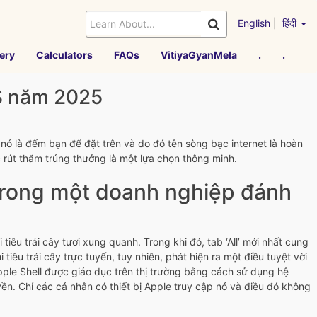
English
|
हिंदी
ery
Calculators
FAQs
VitiyaGyanMela
.
.
OS năm 2025
ó là đếm bạn để đặt trên và do đó tên sòng bạc internet là hoàn
rút thăm trúng thưởng là một lựa chọn thông minh.
 trong một doanh nghiệp đánh
êu trái cây tươi xung quanh. Trong khi đó, tab ‘All’ mới nhất cung
iêu trái cây trực tuyến, tuy nhiên, phát hiện ra một điều tuyệt vời
pple Shell được giáo dục trên thị trường bằng cách sử dụng hệ
ền. Chỉ các cá nhân có thiết bị Apple truy cập nó và điều đó không