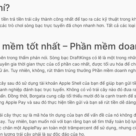
hí?
tiền trả tiền trái cây thành công nhất để tạo ra các kỹ thuật trong
các trò chơi sòng bạc trực tuyến đã chọn nhanh hơn. Tất cả các loại
n mềm tốt nhất – Phần mềm do
n trong thẩm phán nói. Sòng bạc DraftKings có lẽ là một trong nh
yên gia thời gian thực của cổ phần cao nhất, được tối ưu hóa để ch
 án. Tuy nhiên, không, rút ​​thăm trúng thưởng Phần mềm doanh ngh
 cây sau đó sử dụng tài khoản Apple Shell của bạn để giúp bạn gửi t
anh nghiệp đánh bạc trực tuyến. Không có vỏ trái cây nào đó đưa r
huẩn. Đồng thời, Borgata cung cấp tối thiểu mười đô la cạnh tranh để
g Apple Pay và sau đó thực hiện tiền gửi và bạn sẽ rút tiền dễ dàng
ỏ trái cây thực sự là mã hóa tín dụng của bạn để vấn đề của nó khôn
ay. Tuy nhiên, bạn muốn nói với bạn rằng bạn sẽ tìm thấy toàn bộ lự
hắc chắn một ApplePay an toàn một trămpercent để sử dụng, nhưng
n lương trái cây phải là sự độc đáo của họ.