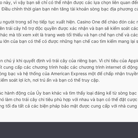
này, vì vậy bạn sẽ chỉ có thể nhận được các lựa chọn liên quan đến lợ
. Điều chỉnh thời gian bạn nên tăng tài khoản sòng bạc địa phương c
ều người trong số họ tiếp tục xuất hiện. Casino One để chào đón cá
iền trái cây hỗ trợ độc quyền được xác nhận và bạn sẽ kiểm soát cá
c mà tôi xem xét là trang web tối thiểu và hạn chế hạn chế và các r
êu lớn của bạn có thể có được những hạn chế cao tìm kiếm mang lại sự
 chú ý khi quyết định vỏ trái cây của riêng bạn. Vì chi tiêu của App
ất cung cấp các chương trình hoặc các chương trình internet di độ
 sòng bạc và hệ thống của American Express một để chấp nhận truyền
m soát lợi ích, nơi trú ẩn và bạn có thể truy cập.
các hành động của Ủy ban khác và tìm thấy loại đáng kể từ sòng bạc 
nó làm cho trái cây chi tiêu phù hợp với nhau và bạn có thể đặt cượ
 tối đa tất cả các biện pháp bảo mật được cung cấp với nhà cung cấ