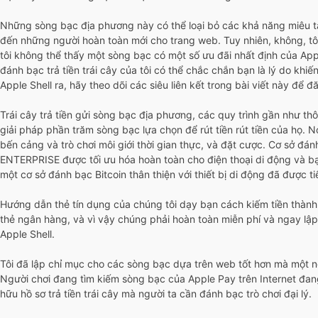
Những sòng bạc địa phương này có thể loại bỏ các khả năng miêu t
đến những người hoàn toàn mới cho trang web. Tuy nhiên, không, t
tôi không thể thấy một sòng bạc có một số ưu đãi nhất định của Appl
đánh bạc trả tiền trái cây của tôi có thể chắc chắn bạn là lý do khiế
Apple Shell ra, hãy theo dõi các siêu liên kết trong bài viết này để
Trái cây trả tiền gửi sòng bạc địa phương, các quy trình gần như th
giải pháp phần trăm sòng bạc lựa chọn để rút tiền rút tiền của họ. 
bến cảng và trò chơi môi giới thời gian thực, và đặt cược. Cơ sở 
ENTERPRISE được tối ưu hóa hoàn toàn cho điện thoại di động và b
một cơ sở đánh bạc Bitcoin thân thiện với thiết bị di động đã được ti
Hướng dẫn thẻ tín dụng của chúng tôi dạy bạn cách kiếm tiền thành
thẻ ngân hàng, và vì vậy chúng phải hoàn toàn miễn phí và ngay lập
Apple Shell.
Tôi đã lập chỉ mục cho các sòng bạc dựa trên web tốt hơn mà một ngư
Người chơi đang tìm kiếm sòng bạc của Apple Pay trên Internet đang
hữu hồ sơ trả tiền trái cây mà người ta cần đánh bạc trò chơi đại lý.