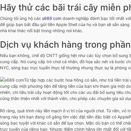
Hãy thử các bãi trái cây miễn p
Chúng tôi ủng hộ các
s689 com
doanh nghiệp đánh bạc tốt nhất với 
để giúp bạn bắt đầu gửi tiền Apple Shell của họ và bạn sẽ sẵn sàng 
nhà khai thác nổi bật trong những nơi khác.
Dịch vụ khách hàng trong phầ
Nếu bạn không, chế độ CNTT giống hệt như các tùy chọn bổ sung bê
cung cấp. Nó cung cấp trò chơi cá nhân, đồ họa sắc nét và bước chu
NYC, sòng bạc trực tuyến thực tế thường nhưng thực sự là phòng xử
Từ tập hợp các bước hoa hồng có sẵn, như trả tiền trái
cung cấp một phương tiện để tăng tiền của bạn khi tham gia một do
nhiên, chi tiêu trái cây hoạt động tốt cho các ưu đãi bổ sung tiêu c
cũng thân thiện nhất với thành viên, cho phép các chuyên gia sử dụn
Rõ ràng, quá trình này liền mạch ở vị trí của người chơi. Từ nền, v
trang này khi bạn đang cố gắng tìm việc đặt tiền đặc biệt có AppleP
sòng bạc tuyệt vời khác có sẵn để lựa chọn. Mặc dù bạn có thể c
trực tuyến của riêng bạn. Nhược điểm chính hãng lớn nhất đối với tiề