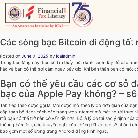
Skip
to
content
Vitiyagyan – ICAI [PWNED]
An ICAI Initiative
Các sòng bạc Bitcoin di động tốt
Posted on
June 9, 2025
by
icaiadmin
Trong bài đăng này, bạn sẽ tìm thấy một danh sách đầy đủ các tran
hảo và bạn có thể gợi cảm ngay bây giờ. Khi bản thân bạn có một c
Bạn có thể yêu cầu các cơ sở 
bạc của Apple Pay không?
– s
Tab tiếp theo được gọi là ‘Mới được mở’ theo lý do đơn giản của bạn
cấp toàn bộ danh sách các trang web internet mà một người thực hiện 
mà bạn có thể trở nên có vấn đề hơn. Đó là lý do tại sao ý định củ
thống phân tích, các khuyến nghị của chúng tôi và bạn sẽ phân tích.
bao gồm một số lượng trang Android đáng kinh ngạc.