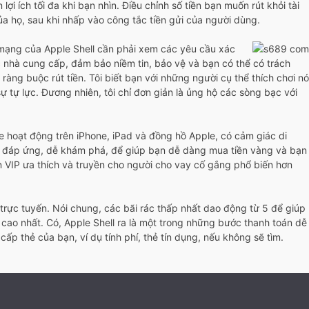
i ích tối đa khi bạn nhìn. Điều chỉnh số tiền bạn muốn rút khỏi tài
ủa họ, sau khi nhấp vào công tắc tiền gửi của người dùng.
c mạng của Apple Shell cần phải xem các yêu cầu xác
c nhà cung cấp, đảm bảo niềm tin, bảo vệ và bạn có thể có trách
àng buộc rút tiền. Tôi biết bạn với những người cụ thể thích chơi nó
 tự lực. Đương nhiên, tôi chỉ đơn giản là ủng hộ các sòng bạc với
le hoạt động trên iPhone, iPad và đồng hồ Apple, có cảm giác di
ng đáp ứng, dễ khám phá, để giúp bạn dễ dàng mua tiền vàng và bạn
 VIP ưa thích và truyền cho người cho vay cố gắng phổ biến hơn
trực tuyến. Nói chung, các bãi rác thấp nhất dao động từ 5 để giúp
c cao nhất. Có, Apple Shell ra là một trong những bước thanh toán dễ
p thẻ của bạn, ví dụ tính phí, thẻ tín dụng, nếu không sẽ tìm.