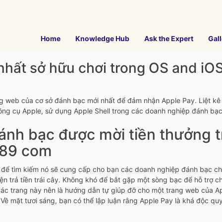
Home
Knowledge Hub
Ask the Expert
Gall
 nhất sở hữu chơi trong OS and i
g web của cơ sở đánh bạc mới nhất để đảm nhận Apple Pay. Liệt kê n
ông cụ Apple, sử dụng Apple Shell trong các doanh nghiệp đánh bạc 
đánh bạc được mời tiền thưởng
689 com
 để tìm kiếm nó sẽ cung cấp cho bạn các doanh nghiệp đánh bạc chi ti
trả tiền trái cây. Không khó để bắt gặp một sòng bạc để hỗ trợ chi t
a các trang này nên là hướng dẫn tự giúp đỡ cho một trang web của A
Về mặt tươi sáng, bạn có thể lập luận rằng Apple Pay là khá độc quy